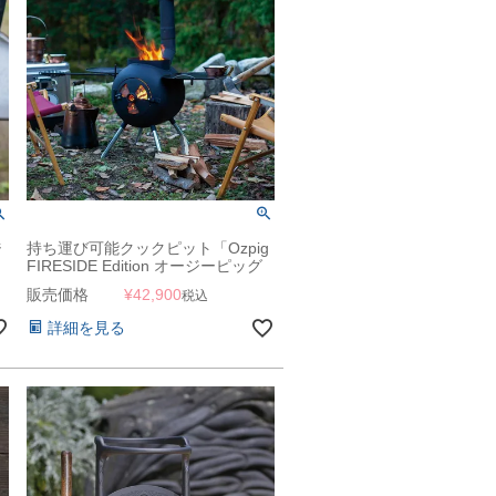
ジ
持ち運び可能クックピット「Ozpig
FIRESIDE Edition オージーピッグ
ファイヤーサイドエディション」
販売価格
¥
42,900
税込
詳細を見る