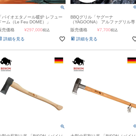
「バイオエタノール暖炉 レフュー
BBQグリル「ヤグーナ
ドーム（Le Feu DOME）」
（YAGOONA） アルファグリル専
用 フラットプレート」
販売価格
¥
297,000
販売価格
¥
7,700
税込
税込
詳細を見る
詳細を見る
中型の薪割り斧 「BISON（バイソ
大型の薪割り斧 「BISON（バイソ