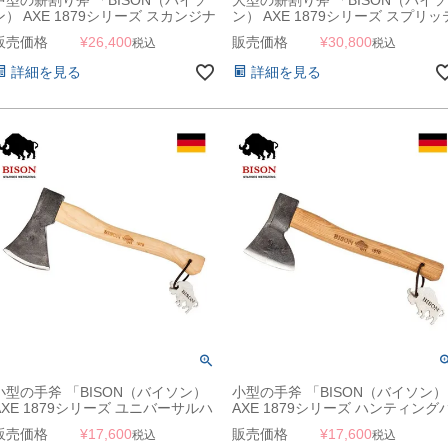
ン） AXE 1879シリーズ スカンジナ
ン） AXE 1879シリーズ スプリッ
ビアンアックス」
ィングハンマー」
販売価格
¥
26,400
販売価格
¥
30,800
税込
税込
詳細を見る
詳細を見る
小型の手斧 「BISON（バイソン）
小型の手斧 「BISON（バイソン）
AXE 1879シリーズ ユニバーサルハ
AXE 1879シリーズ ハンティング
チェット」
チェット」
販売価格
¥
17,600
販売価格
¥
17,600
税込
税込