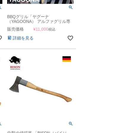
BBQグリル「ヤグーナ
（YAGOONA） アルファグリル専
用 グリルプレート」
販売価格
¥
11,000
税込
詳細を見る
中型の伐採斧 「BISON（バイソ