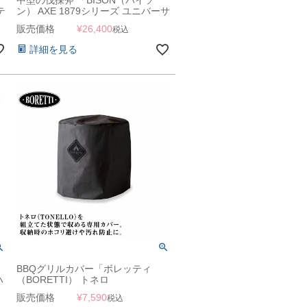
テ
ン） AXE 1879シリーズ ユニバーサ
ルアックス」
販売価格
¥
26,400
税込
詳細を見る
BBQグリルカバー「ボレッティ
ハ
（BORETTI） トネロ
（TONELLO）専用カバー」
販売価格
¥
7,590
税込