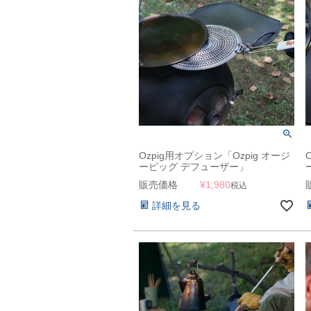
Ozpig用オプション「Ozpig オージ
ーピッグ デフューザー」
販売価格
¥
1,980
税込
詳細を見る