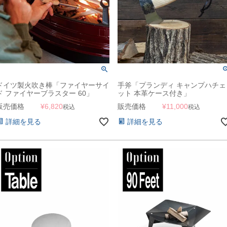
ドイツ製火吹き棒「ファイヤーサイ
手斧「プランディ キャンプハチェ
ド ファイヤーブラスター 60」
ット 本革ケース付き」
販売価格
¥
6,820
販売価格
¥
11,000
税込
税込
詳細を見る
詳細を見る