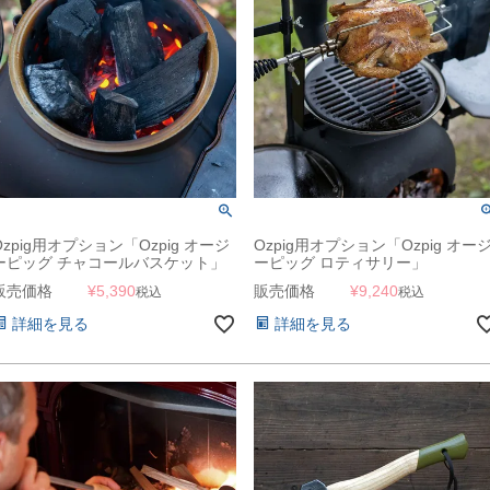
Ozpig用オプション「Ozpig オージ
Ozpig用オプション「Ozpig オー
ーピッグ チャコールバスケット」
ーピッグ ロティサリー」
販売価格
¥
5,390
販売価格
¥
9,240
税込
税込
詳細を見る
詳細を見る