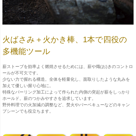
火ばさみ＋火かき棒、1本で四役の
多機能ツール
薪ストーブを効率よく燃焼させるためには、薪や熾(お)きのコントロ
ールが不可欠です。
少ない力で握れる構造。全体を軽量化し、面取りしたような丸みを
加えて優しい握り心地に。
特殊なバーリング加工によって作られた内側の突起が薪をしっかり
ホールド。薪のつかみやすさを追求しています。
野外料理での火加減の調整など、焚火やバーベキューなどのキャン
プシーンでも役立ちます。