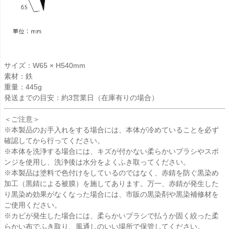
サイズ：W65 × H540mm
素材：鉄
重量：445g
発送までの目安：約3営業日（在庫有りの場合）
＜ご注意＞
※本製品のお手入れをする場合には、本体が冷めていることを必ず
確認してから行ってください。
※本体を洗浄する場合には、キズが付かない柔らかいブラシやスポ
ンジを使用し、洗浄後は水分をよくふき取ってください。
※本製品は塗料で色付けをしているのではなく、赤錆を防ぐ黒染め
加工（黒錆による被膜）を施してあります。万一、赤錆が発生した
り黒染め効果がなくなった場合には、市販の黒染剤や黒染補修材を
ご使用ください。
※カビが発生した場合には、柔らかいブラシで払うか固く絞った柔
らかい布でふき取り、風通しのいい場所で保管してください。