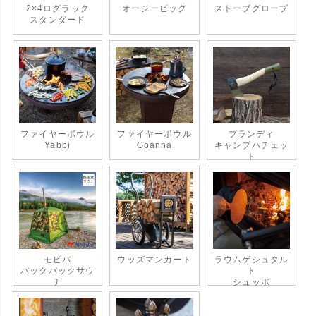
2×4ログラック
オージーピッグ
ストーブグローブ
スタンダード
ファイヤーボウル
ファイヤーボウル
プランディ
Yabbi
Goanna
キャンプハチェッ
ト
モビバ
ウッズマンカート
ラウムゲシュタル
バックパックサウ
ト
ナ
シュッポ