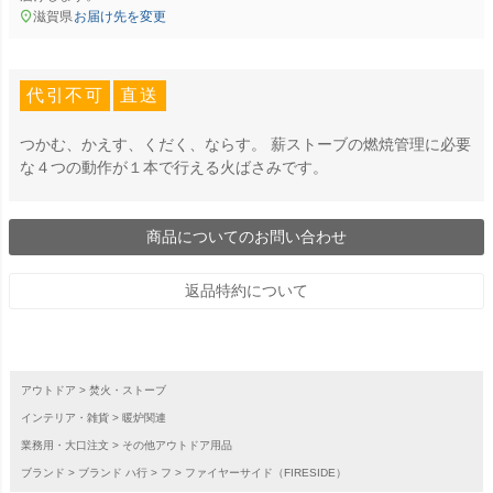
滋賀県
お届け先を変更
代引不可
直送
つかむ、かえす、くだく、ならす。 薪ストーブの燃焼管理に必要
な４つの動作が１本で行える火ばさみです。
商品についてのお問い合わせ
返品特約について
アウトドア
焚火・ストーブ
インテリア・雑貨
暖炉関連
業務用・大口注文
その他アウトドア用品
ブランド
ブランド ハ行
フ
ファイヤーサイド（FIRESIDE）