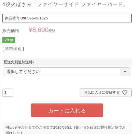
4役火ばさみ「ファイヤーサイド ファイヤーバード」
商品番号
O9FSFS-001525
¥
8,690
販売価格
税込
79
pt
送料個別
配送先別追加送料
(
必
須
)
お気に入りに登録する
カートに入れる
明日
09時00分
までのご注文で
2026/08/21（金）
に
弊社指定便
でお
届けします。