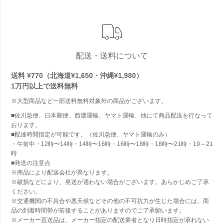
配送・送料について
送料 ¥770（北海道¥1,650・沖縄¥1,980）
1万円以上で
送料無料
※大型商品など一部送料無料対象外の商品がございます。
■佐川急便、日本郵便、西濃運輸、ヤマト運輸、他にて商品配送を行なって
おります。
■配達時間指定が可能です。（佐川急便、ヤマト運輸のみ）
・午前中・12時〜14時・14時〜16時・16時〜18時・18時〜21時・19～21
時
■発送の注意点
※商品により配送会社が異なります。
※破損などにより、発送が適わない場合がございます。あらかじめご了承
ください。
※交通機関の不具合や悪天候などその他の不可抗力が生じた場合には、商
品の到着時間帯が前後することがありますのでご了承願います。
※メーカー直送品は、メーカー指定の配送業者となり日時指定が承れない