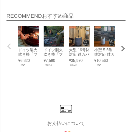
RECOMMEND
おすすめ商品
ドイツ製火
ドイツ製火
大型 16号鉢
小型 5.5号
【業務
吹き棒「フ
吹き棒「フ
対応 鉢カバ
鉢対応 鉢カ
可能】
ァイヤーサ
ァイヤーサ
ー 「 クレ
バー 「 ク
デンテ
¥
6,820
¥
7,590
¥
35,970
¥
10,560
¥
64,90
イド ファイ
イド ファイ
イポット
レイポット
ル 屋外
（税込）
（税込）
（税込）
（税込）
（税込）
ヤーブラス
ヤーブラス
（CLAYPO
（CLAYPO
ermob
ター 60」
ター 80」
T） ドロッ
T） ハイド
ルモブ
プラウンド
ロップラウ
トロ 
55（Drop R
ンド35（Hi
アテー
ound 55）
gh Drop Ro
71H」
」 100L 高
und 35） 」
71cm
さ55cm 底
14L 高さ35
さ73c
穴あり
cm 底穴あ
り
お支払いについて