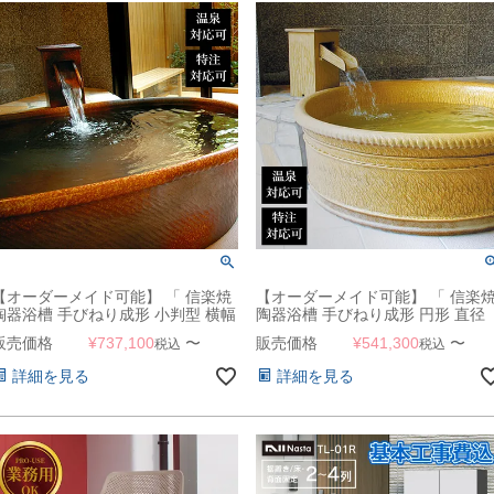
【オーダーメイド可能】 「 信楽焼
【オーダーメイド可能】 「 信楽
陶器浴槽 手びねり成形 小判型 横幅
陶器浴槽 手びねり成形 円形 直径
120cm～横幅180cm 奥行75cm～
90cm～直径120cm 」【受注生産
販売価格
¥
737,100
〜
販売価格
¥
541,300
〜
税込
税込
90cm 」【受注生産】
詳細を見る
詳細を見る