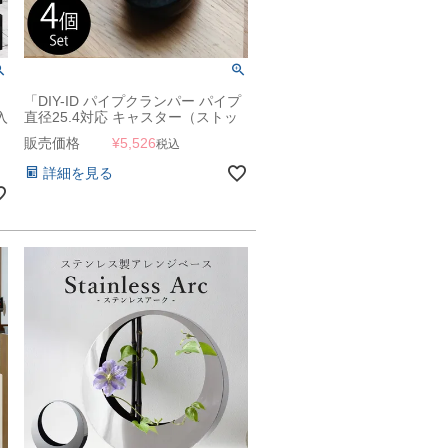
「DIY-ID パイプクランパー パイプ
入
直径25.4対応 キャスター（ストッ
タ
パー付き） 4個セット」
販売価格
¥
5,526
税込
ン
壁
詳細を見る