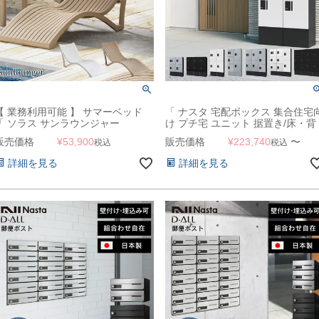
【 業務利用可能 】 サマーベッド
「 ナスタ 宅配ボックス 集合住宅
「 ソラス サンラウンジャー
け プチ宅 ユニット 据置き/床・背
8625（SOLAS Sunlounger） 」 ス
面固定 2～4列 + 幅木H250mm セ
販売価格
¥
53,900
販売価格
¥
223,740
〜
税込
税込
タッキング可能 業務用
ト KS-TL01R + KS-TL01FH250 
詳細を見る
詳細を見る