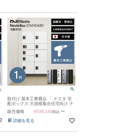
取付け 基本工事費込 「 ナスタ 宅
ナ
配ボックス 大規模集合住宅向け ナ
ッ
スタボックス スタンダード （ ロッ
販売価格
¥
338,140
〜
税込
カータイプ ） 壁埋込 1列 KS-
TL03R 」
詳細を見る