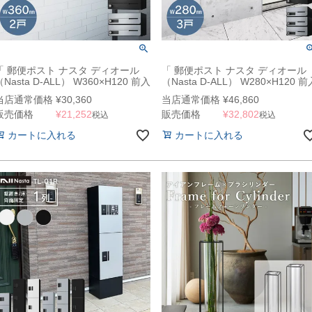
「 郵便ポスト ナスタ ディオール
「 郵便ポスト ナスタ ディオール
（Nasta D-ALL） W360×H120 前入
（Nasta D-ALL） W280×H120 前
前出・防滴・静音大型ダイヤル錠タ
前出・防滴・静音大型ダイヤル錠
当店通常価格
¥
30,360
当店通常価格
¥
46,860
イプ 2戸 KS-MB4202PU-2L 」 マン
イプ 3戸 KS-MB6202PU-3L 」 マ
販売価格
¥
21,252
販売価格
¥
32,802
ション・集合住宅向け 郵便受け 壁
ション・集合住宅向け 郵便受け 
税込
税込
付け 壁埋込
付け 壁埋込
カートに入れる
カートに入れる