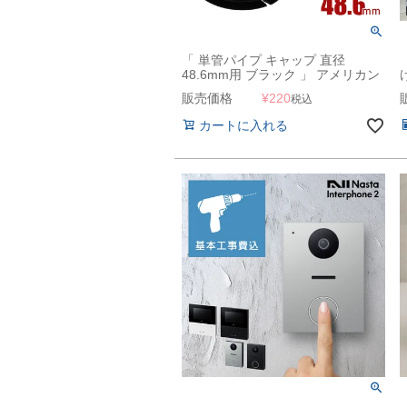
「 単管パイプ キャップ 直径
48.6mm用 ブラック 」 アメリカン
フェンス 支柱キャップ
販売価格
¥
220
税込
K
カートに入れる