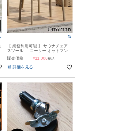
向
【 業務利用可能 】 サウナチェア
スツール 「 コーリー オットマン
ッ
9613（CORY Ottoman） 」 業務用
販売価格
¥
11,000
税込
」
詳細を見る