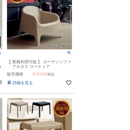
【 業務利用可能 】 ガーデンソファ
ユ
「 アルタス ローチェア
列
8166（ALTUS Low Chair） 」 業務
販売価格
¥
19,800
税込
+
用
詳細を見る