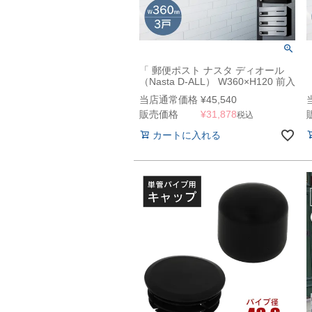
「 郵便ポスト ナスタ ディオール
（Nasta D-ALL） W360×H120 前入
前出・防滴・静音大型ダイヤル錠タ
当店通常価格
¥
45,540
イプ 3戸 KS-MB4202PU-3L 」 マン
販売価格
¥
31,878
ション・集合住宅向け 郵便受け 壁
税込
付け 壁埋込
カートに入れる