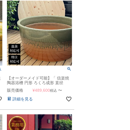
焼
【オーダーメイド可能】「 信楽焼
陶器浴槽 円形 ろくろ成形 直径
】
90cm～直径120cm 」【受注生産】
販売価格
¥
489,600
〜
税込
詳細を見る