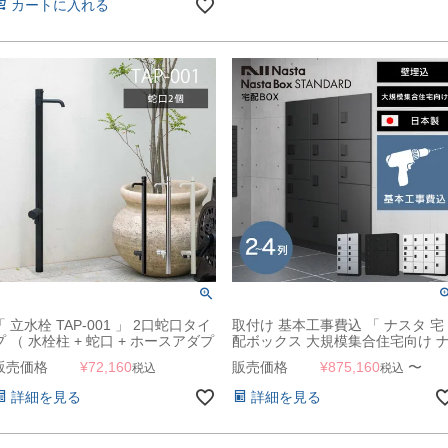
カートに入れる
「 立水栓 TAP-001 」 2口蛇口タイ
取付け 基本工事費込 「 ナスタ 宅
プ （ 水栓柱 + 蛇口 + ホースアダプ
配ボックス 大規模集合住宅向け 
ター式補助蛇口 ）
スタボックス スタンダード （ ロ
販売価格
¥
72,160
販売価格
¥
875,160
〜
税込
税込
カータイプ ） 壁埋込 2～4列 KS-
TL03R 」
詳細を見る
詳細を見る