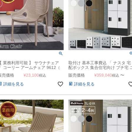
【 業務利用可能 】 サウナチェア
取付け 基本工事費込 「 ナスタ 宅
「 コーリー アームチェア 9612（
配ボックス 集合住宅向け プチ宅 
CORY Arm Chair ） 」 業務用
ニット 据置き/床・背面固定 2～4
販売価格
¥
23,100
販売価格
¥
359,040
〜
税込
税込
+ 幅木H250mmセット KS-TL01R 
KS-TL01FH250 」
詳細を見る
詳細を見る