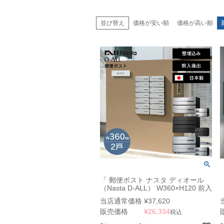
並び替え
価格が安い順
価格が高い順
「 郵便ポスト ナスタ ディオール
（Nasta D-ALL） W360×H120 前入
後出・防滴・静音大型ダイヤル錠タ
当店通常価格
¥
37,620
イプ 2戸 KS-MB4402PU-2L 」 マン
販売価格
¥
26,334
ション・集合住宅向け 郵便受け 壁
税込
埋込