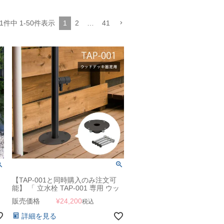
1
件中
1
-
50
件表示
1
2
…
41
【TAP-001と同時購入のみ注文可
能】 「 立水栓 TAP-001 専用 ウッ
ドデッキ固定金具 」
販売価格
¥
24,200
税込
詳細を見る