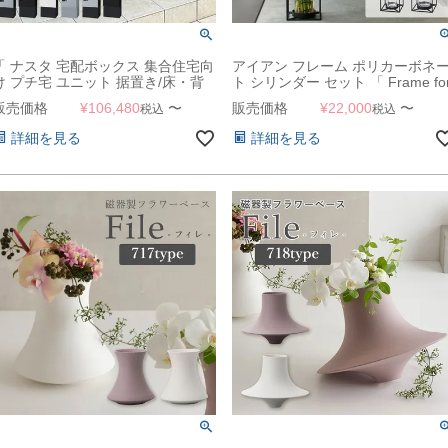
「 ナスタ 宅配ボックス 集合住宅向
アイアン フレーム ポリカーボネ
け プチ宅 ユニット 据置き/床・背
ト シリンダー セット 「 Frame fo
面固定 1列 + 幅木H250mm セット
Cylinder（フレームフォーシリン
販売価格
¥
106,480
〜
販売価格
¥
22,000
〜
税込
税込
S-TL01R + KS-TL01FH250 」
ー） 」
詳細を見る
詳細を見る