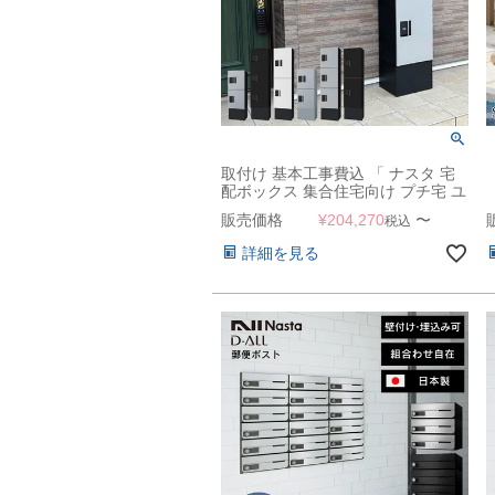
取付け 基本工事費込 「 ナスタ 宅
配ボックス 集合住宅向け プチ宅 ユ
ニット 据置き/床・背面固定 1列 +
販売価格
¥
204,270
〜
税込
幅木H250mm セット KS-TL01R +
KS-TL01FH250 」
詳細を見る