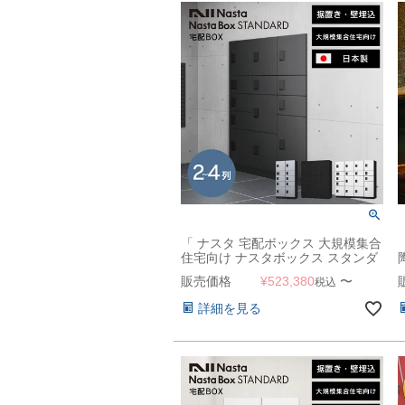
「 ナスタ 宅配ボックス 大規模集合
住宅向け ナスタボックス スタンダ
ード （ ロッカータイプ ） 据置き/
販売価格
¥
523,380
〜
税込
壁埋込 2～4列 KS-TL03R 」
詳細を見る