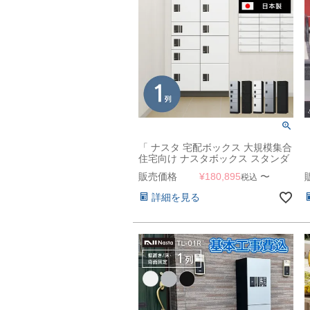
「 ナスタ 宅配ボックス 大規模集合
住宅向け ナスタボックス スタンダ
ード （ ロッカータイプ ） 据置き/
販売価格
¥
180,895
〜
税込
壁埋込 1列 KS-TL03R 」
詳細を見る