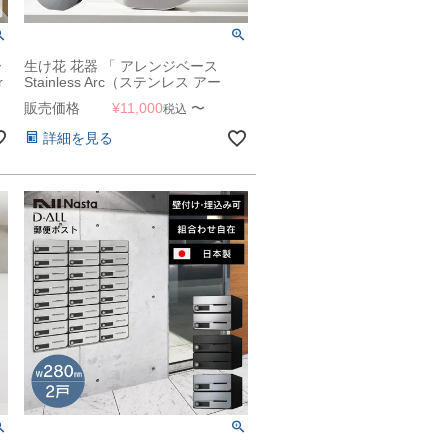
ー
生け花 花器 「 アレンジベース
r
Stainless Arc（ステンレス アー
ダ
ク） 」割れない ステンレス製 花瓶
販売価格
¥
11,000
〜
税込
詳細を見る