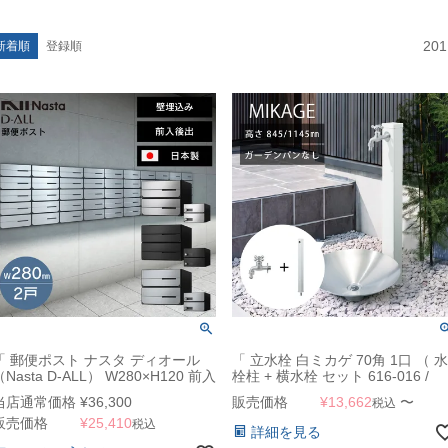
201
新着順
登録順
「 郵便ポスト ナスタ ディオール
「 立水栓 白ミカゲ 70角 1口 （ 水
（Nasta D-ALL） W280×H120 前入
栓柱 + 横水栓 セット 616-016 /
後出・防滴・静音大型ダイヤル錠タ
616-017 + 701-131A-CH ） 」
当店通常価格
¥
36,300
販売価格
¥
13,662
〜
税込
イプ 2戸 KS-MB6402PU-2L 」 マン
販売価格
¥
25,410
ション・集合住宅向け 郵便受け 壁
税込
詳細を見る
埋込