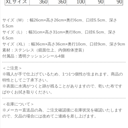
サイズ（M）：幅26cm×高さ26cm×奥行6cm、口径5.5cm、深さ
5.5cm
サイズ（L）：幅31cm×高さ31cm×奥行8cm、口径6.5cm、深さ
6.5cm
サイズ（XL）：幅36cm×高さ36cm×奥行10cm、口径9cm、深さ9cm
素材：ステンレス（鏡面仕上、内側粉体塗装）
付属品：透明クッションシール4個
＜ご注意＞
※職人が手で仕上げているため、1つ1つ個性が生まれます。商品の
特性としてご了承下さい。
※表面に水滴がつくと跡が残ることがありますので、乾いた布です
ばやくお拭き取りください。
＜在庫について＞
※メーカー直送品の為、ご注文確認後に在庫状況を確認いたします
ので、欠品の場合には改めてご連絡を差し上げます。