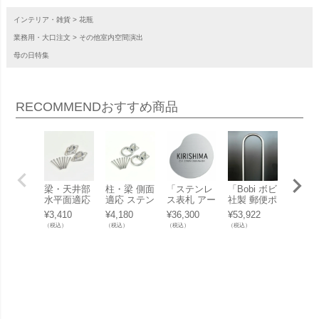
インテリア・雑貨
花瓶
業務用・大口注文
その他室内空間演出
母の日特集
RECOMMEND
おすすめ商品
梁・天井部
柱・梁 側面
「ステンレ
「Bobi ボビ
「ステ
水平面適応
適応 ステン
ス表札 アー
社製 郵便ポ
ス表札
ステンレス
レス製「CU
ク＆フリー
スト専用ス
ク＆フ
¥
3,410
¥
4,180
¥
36,300
¥
53,922
¥
46,20
製「CUチェ
ハンモック
09」
タンドポー
12」
（税込）
（税込）
（税込）
（税込）
（税込）
アハンモッ
用 取付金具
ル ボビラウ
ク用 取付金
セット4」
ンド ステン
具セット
レス ※ポス
5」
トは別売
り」