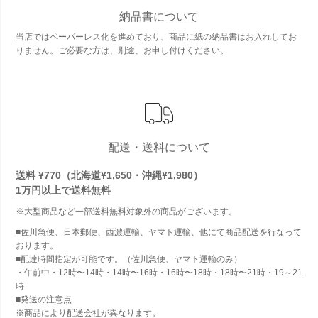
納品書について
当店ではペーパーレス化を進めており、商品に紙の納品書はお入れしてお
りません。ご必要な方は、別途、お申し付けください。
配送・送料について
送料 ¥770（北海道¥1,650・沖縄¥1,980）
1万円以上で
送料無料
※大型商品など一部送料無料対象外の商品がございます。
■佐川急便、日本郵便、西濃運輸、ヤマト運輸、他にて商品配送を行なって
おります。
■配達時間指定が可能です。（佐川急便、ヤマト運輸のみ）
・午前中・12時〜14時・14時〜16時・16時〜18時・18時〜21時・19～21
時
■発送の注意点
※商品により配送会社が異なります。