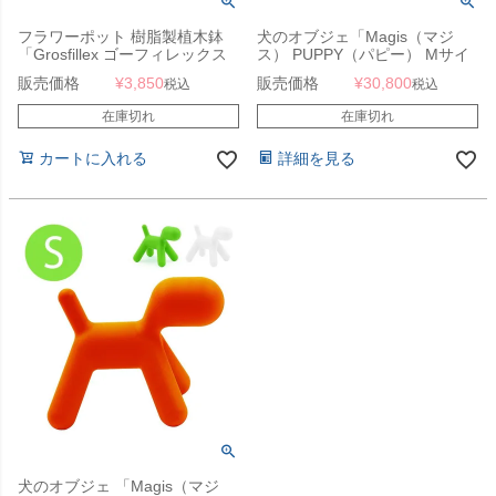
フラワーポット 樹脂製植木鉢
犬のオブジェ「Magis（マジ
「Grosfillex ゴーフィレックス
ス） PUPPY（パピー） Mサイ
TOKYO プランター Solo 直径
ズ MT52」
販売価格
¥
3,850
販売価格
¥
30,800
税込
税込
30cm （約9号深鉢）」
在庫切れ
在庫切れ
カートに入れる
詳細を見る
犬のオブジェ 「Magis（マジ