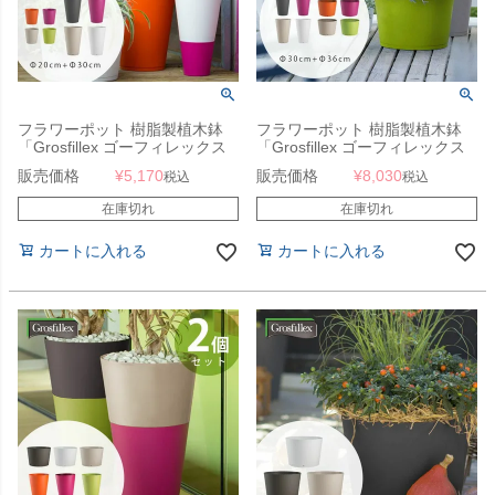
フラワーポット 樹脂製植木鉢
フラワーポット 樹脂製植木鉢
「Grosfillex ゴーフィレックス
「Grosfillex ゴーフィレックス
TOKYO プランター Duo 直径
TOKYO プランター Duo 直径
販売価格
¥
5,170
販売価格
¥
8,030
税込
税込
20cm （約6号） + 直径30cm
30cm （約9号深鉢） + 直径
（約9号深鉢）」
36cm （約12号）」
在庫切れ
在庫切れ
カートに入れる
カートに入れる