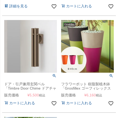
詳細を見る
カートに入れる
ドア・引戸兼用玄関ベル
フラワーポット 樹脂製植木鉢
「Timbre Door Chime ドアチャ
「Grosfillex ゴーフィレックス
イム Bo」
TOKYO プランター Solo 直径
販売価格
¥
5,500
販売価格
¥
6,160
税込
税込
40cm （約13号深鉢）」
カートに入れる
カートに入れる