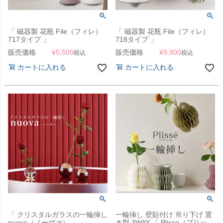
「 磁器製 花瓶 File（フィレ）
「 磁器製 花瓶 File（フィレ）
717タイプ 」
718タイプ 」
販売価格
¥
5,500
販売価格
¥
9,900
税込
税込
カートに入れる
カートに入れる
「 クリスタルガラスの一輪挿し
一輪挿し 壁貼付け 吊り下げ 置
nuova（ノーヴァ） 」
き型 3WAY 「 Plisse（プリッ