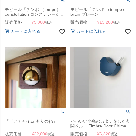
モビール「テンポ （tempo）
モビール「テンポ （tempo）
constellation コンステレーショ
brain ブレーン」
ン」
販売価格
¥
9,900
販売価格
¥
13,200
税込
税込
カートに入れる
カートに入れる
「ドアチャイム もりのね」
かわいい小鳥のカタチをした玄
関ベル 「Timbre Door Chime
ドアチャイム Tori」
販売価格
¥
22,000
販売価格
¥
6,820
税込
税込