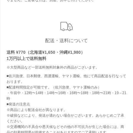
配送・送料について
送料 ¥770（北海道¥1,650・沖縄¥1,980）
1万円以上で
送料無料
※大型商品など一部送料無料対象外の商品がございます。
■佐川急便、日本郵便、西濃運輸、ヤマト運輸、他にて商品配送を行なって
おります。
■配達時間指定が可能です。（佐川急便、ヤマト運輸のみ）
・午前中・12時〜14時・14時〜16時・16時〜18時・18時〜21時・19～21
時
■発送の注意点
※商品により配送会社が異なります。
※破損などにより、発送が適わない場合がございます。あらかじめご了承
ください。
※交通機関の不具合や悪天候などその他の不可抗力が生じた場合には、商
品の到着時間帯が前後することがありますのでご了承願います。