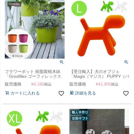
フラワーポット 樹脂製植木鉢
【受注輸入】犬のオブジェ
「Grosfillex ゴーフィレックス
「Magis（マジス） PUPPY（パ
TOKYO プランター Solo 直径
ピー） Lサイズ MT54」【キャ
販売価格
¥
4,180
販売価格
¥
41,800
税込
税込
36cm （約12号）」
ンセル不可】
カートに入れる
詳細を見る