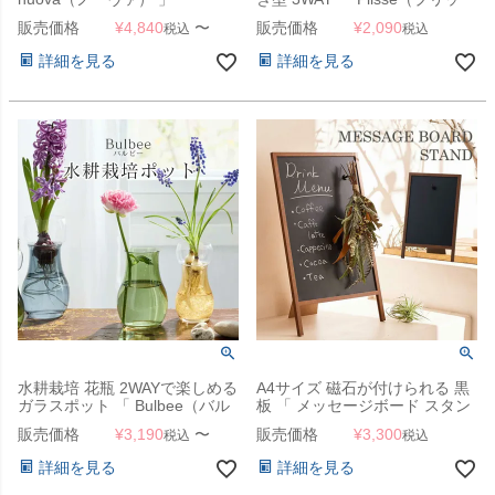
セ） 」
販売価格
¥
4,840
〜
販売価格
¥
2,090
税込
税込
詳細を見る
詳細を見る
水耕栽培 花瓶 2WAYで楽しめる
A4サイズ 磁石が付けられる 黒
ガラスポット 「 Bulbee（バル
板 「 メッセージボード スタン
ビー） 」
ドタイプ 」
販売価格
¥
3,190
〜
販売価格
¥
3,300
税込
税込
詳細を見る
詳細を見る