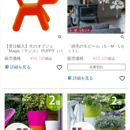
【受注輸入】犬のオブジェ
「綿毛のモビール（S・M・Lセ
「Magis（マジス） PUPPY（パ
ット)」
ピー） XLサイズ MT56」【キ
販売価格
¥
95,700
販売価格
¥
23,100
税込
税込
ャンセル不可】
詳細を見る
在庫切れ
詳細を見る