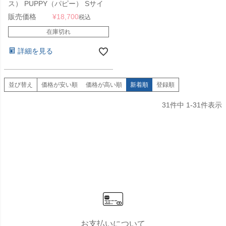
ス） PUPPY（パピー） Sサイ
ズ MT50」
販売価格
¥
18,700
税込
在庫切れ
詳細を見る
並び替え
価格が安い順
価格が高い順
新着順
登録順
31
件中
1
-
31
件表示
お支払いについて