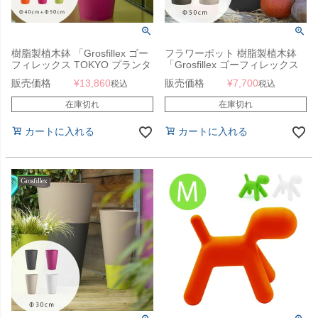
樹脂製植木鉢 「Grosfillex ゴー
フラワーポット 樹脂製植木鉢
フィレックス TOKYO プランタ
「Grosfillex ゴーフィレックス
ー Duo 直径40cm （約13号深
TOKYO プランター Solo 直径
販売価格
¥
13,860
販売価格
¥
7,700
税込
税込
鉢） + 直径50cm （約16号）」
50cm （約16号）」
在庫切れ
在庫切れ
カートに入れる
カートに入れる