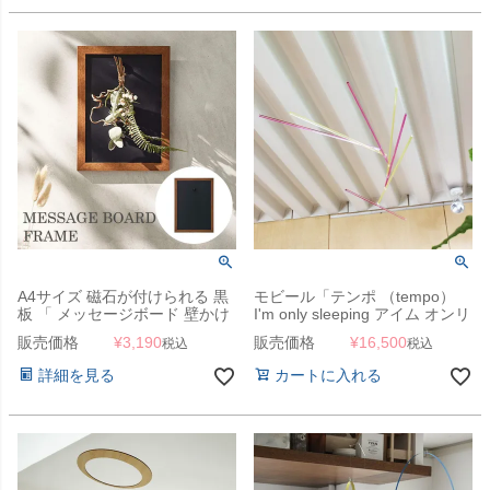
A4サイズ 磁石が付けられる 黒
モビール「テンポ （tempo）
板 「 メッセージボード 壁かけ
I'm only sleeping アイム オンリ
フレームタイプ 」
ー スリーピング」
販売価格
¥
3,190
販売価格
¥
16,500
税込
税込
詳細を見る
カートに入れる