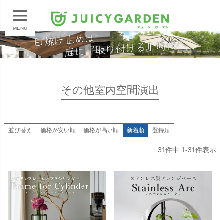
MENU
その他室内空間演出
並び替え
価格が安い順
価格が高い順
新着順
登録順
31
件中
1
-
31
件表示