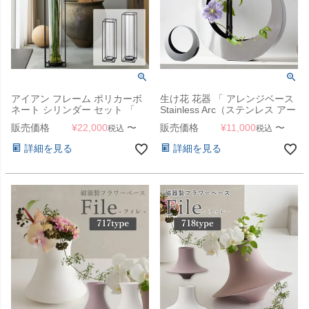
アイアン フレーム ポリカーボ
生け花 花器 「 アレンジベース
ネート シリンダー セット 「
Stainless Arc（ステンレス アー
Frame for Cylinder（フレーム
ク） 」割れない ステンレス製
販売価格
¥
22,000
〜
販売価格
¥
11,000
〜
税込
税込
フォーシリンダー） 」
花瓶
詳細を見る
詳細を見る