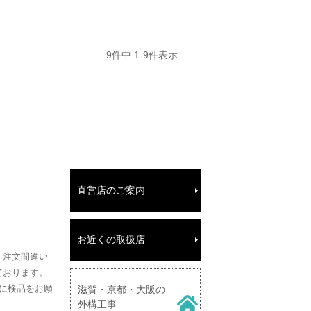
9
件中
1
-
9
件表示
直営店のご案内
お近くの取扱店
、注文間違い
ております。
に検品をお願
滋賀・京都・大阪の
外構工事