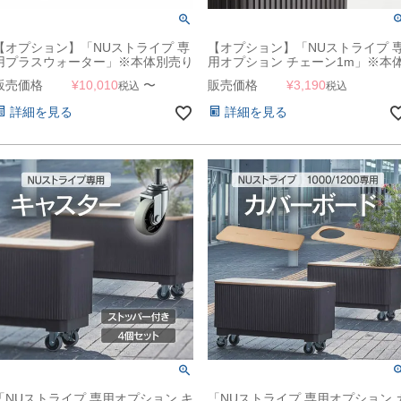
【オプション】「NUストライプ 専
【オプション】「NUストライプ 
用プラスウォーター」※本体別売り
用オプション チェーン1m」※本
別売り
販売価格
¥
10,010
〜
販売価格
¥
3,190
税込
税込
詳細を見る
詳細を見る
「NUストライプ 専用オプション キ
「NUストライプ 専用オプション 