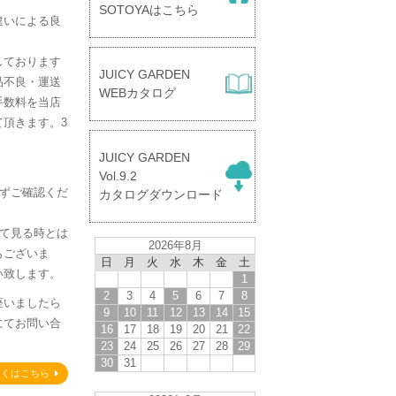
SOTOYAはこちら
違いによる良
しております
JUICY GARDEN
品不良・運送
WEBカタログ
手数料を当店
頂きます。3
。
JUICY GARDEN
】
Vol.9.2
必ずご確認くだ
カタログダウンロード
して見る時とは
2026年8月
もございま
日
月
火
水
木
金
土
い致します。
1
2
3
4
5
6
7
8
座いましたら
9
10
11
12
13
14
15
にてお問い合
16
17
18
19
20
21
22
23
24
25
26
27
28
29
30
31
しくはこちら