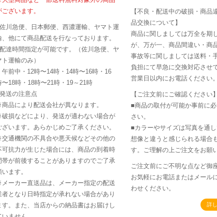
がございます。
【不良・配送中の破損・商品
品交換について】
■佐川急便、日本郵便、西濃運輸、ヤマト運
商品に関しましては万全を期
輸、他にて商品配送を行なっております。
が、万が一、商品間違い・商
■配達時間指定が可能です。（佐川急便、ヤ
事故等に関しましては送料・
マト運輸のみ）
負担にて早急に交換対応させて
・午前中・12時〜14時・14時〜16時・16
営業日以内にお電話ください
時〜18時・18時〜21時・19～21時
■発送の注意点
【ご注文前にご確認ください
※商品により配送会社が異なります。
■商品の取付が可能か事前に
※破損などにより、発送が適わない場合が
さい。
ございます。あらかじめご了承ください。
■カラーやサイズは写真を通
※交通機関の不具合や悪天候などその他の
想像と違うと感じられる場合
不可抗力が生じた場合には、商品の到着時
す。ご理解の上ご注文をお願
間帯が前後することがありますのでご了承
ご注文前にご不明な点など御
願います。
お気軽にお電話またはメール
※メーカー直送品は、メーカー指定の配送
わせください。
業者となり日時指定が承れない場合があり
ます。また、当店からの納品書はお届けし
詳
ていません。