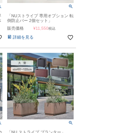
専
「NUストライプ 専用オプション 転
体
倒防止バー 2個セット」
販売価格
¥
11,550
税込
詳細を見る
カ
「NU ストライプ プランター」