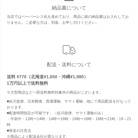
納品書について
当店ではペーパーレス化を進めており、商品に紙の納品書はお入れしてお
りません。ご必要な方は、別途、お申し付けください。
配送・送料について
送料 ¥770（北海道¥1,650・沖縄¥1,980）
1万円以上で
送料無料
※大型商品など一部送料無料対象外の商品がございます。
■佐川急便、日本郵便、西濃運輸、ヤマト運輸、他にて商品配送を行なって
おります。
■配達時間指定が可能です。（佐川急便、ヤマト運輸のみ）
・午前中・12時〜14時・14時〜16時・16時〜18時・18時〜21時・19～21
時
■発送の注意点
※商品により配送会社が異なります。