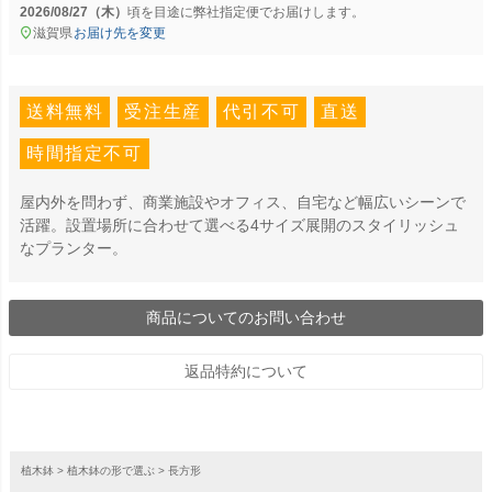
2026/08/27（木）
に
弊社指定便
でお届けします。
滋賀県
お届け先を変更
送料無料
受注生産
代引不可
直送
時間指定不可
屋内外を問わず、商業施設やオフィス、自宅など幅広いシーンで
活躍。設置場所に合わせて選べる4サイズ展開のスタイリッシュ
なプランター。
商品についてのお問い合わせ
返品特約について
植木鉢
植木鉢の形で選ぶ
長方形