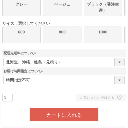
グレー
ベージュ
ブラック（受注生
産）
サイズ
選択してください
600
800
1000
配送先送料について
(
必
須
お届け時間指定について
)
(
必
須
)
お気に入りに登録する
カートに入れる