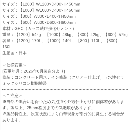
サイズ：【1200】W1200×D400×H450mm
サイズ：【1000】W1000×D400×H450mm
サイズ：【800】W800×D400×H450mm
サイズ：【600】W600×D600×H600mm
素材：GRC（ガラス繊維強化セメント）
重量：【1200】54kg、【1000】48kg、【800】42kg、【600】57kg
容量：【1200】170L、【1000】140L、【800】110L、【600】
160L
生産国：日本
＜仕様変更＞
[変更年月：2026年8月製造分より]
塗装：コンクリート用ステイン塗装（クリアー仕上げ）→水性セラ
ミックシリコン樹脂塗装
＜ご注意＞
※自然の風合いを保つため気泡痕や外観仕上がりに個体差がありま
す。製法上、25mm程度までの気泡痕があります。
※製品特性上、設置状況により白華現象が部分的に発生する場合が
あります。