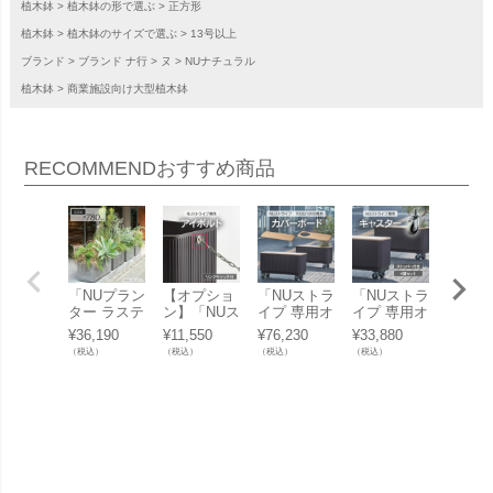
植木鉢
植木鉢の形で選ぶ
正方形
植木鉢
植木鉢のサイズで選ぶ
13号以上
ブランド
ブランド ナ行
ヌ
NUナチュラル
植木鉢
商業施設向け大型植木鉢
RECOMMEND
おすすめ商品
「NUプラン
【オプショ
「NUストラ
「NUストラ
【オプ
ター ラステ
ン】「NUス
イプ 専用オ
イプ 専用オ
ン】「
ィックKD7
トライプ 専
プション カ
プション キ
トライ
¥
36,190
¥
11,550
¥
76,230
¥
33,880
¥
9,460
80」
用オプショ
バーボード
ャスター 4
用プラ
（税込）
（税込）
（税込）
（税込）
（税込）
ン アイボル
1200用、10
個セット」
ォータ
ト」※本体
00用」
※本体
別売り
り