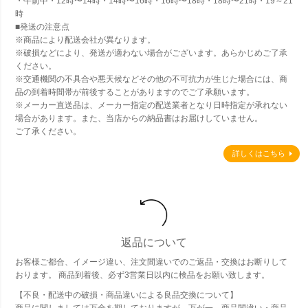
・午前中・12時〜14時・14時〜16時・16時〜18時・18時〜21時・19～21
時
■発送の注意点
※商品により配送会社が異なります。
※破損などにより、発送が適わない場合がございます。あらかじめご了承
ください。
※交通機関の不具合や悪天候などその他の不可抗力が生じた場合には、商
品の到着時間帯が前後することがありますのでご了承願います。
※メーカー直送品は、メーカー指定の配送業者となり日時指定が承れない
場合があります。また、当店からの納品書はお届けしていません。
ご了承ください。
詳しくはこちら
返品について
お客様ご都合、イメージ違い、注文間違いでのご返品・交換はお断りして
おります。 商品到着後、必ず3営業日以内に検品をお願い致します。
【不良・配送中の破損・商品違いによる良品交換について】