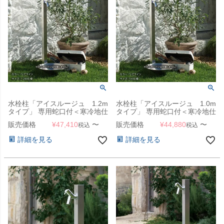
水栓柱「アイスルージュ 1.2m
水栓柱「アイスルージュ 1.0m
タイプ」 専用蛇口付＜寒冷地仕
タイプ」 専用蛇口付＜寒冷地仕
様＞
様＞
販売価格
¥
47,410
〜
販売価格
¥
44,880
〜
税込
税込
詳細を見る
詳細を見る