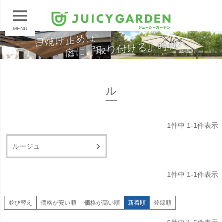
MENU
ル
1
件中
1
-
1
件表示
ルージュ
1
件中
1
-
1
件表示
並び替え
価格が安い順
価格が高い順
新着順
登録順