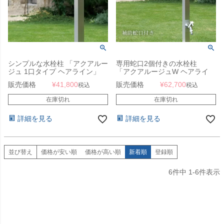
シンプルな水栓柱 「アクアルー
専用蛇口2個付きの水栓柱
ジュ 1口タイプ ヘアライン」
「アクアルージュW ヘアライ
専用蛇口付き
ン」
販売価格
¥
41,800
販売価格
¥
62,700
税込
税込
在庫切れ
在庫切れ
詳細を見る
詳細を見る
並び替え
価格が安い順
価格が高い順
新着順
登録順
6
件中
1
-
6
件表示