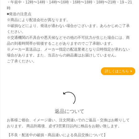
・午前中・12時〜14時・14時〜16時・16時〜18時・18時〜21時・19～21
時
■発送の注意点
※商品により配送会社が異なります。
※破損などにより、発送が適わない場合がございます。あらかじめご了承
ください。
※交通機関の不具合や悪天候などその他の不可抗力が生じた場合には、商
品の到着時間帯が前後することがありますのでご了承願います。
※メーカー直送品は、メーカー指定の配送業者となり日時指定が承れない
場合があります。また、当店からの納品書はお届けしていません。
ご了承ください。
詳しくはこちら
返品について
お客様ご都合、イメージ違い、注文間違いでのご返品・交換はお断りして
おります。 商品到着後、必ず3営業日以内に検品をお願い致します。
【不良・配送中の破損・商品違いによる良品交換について】