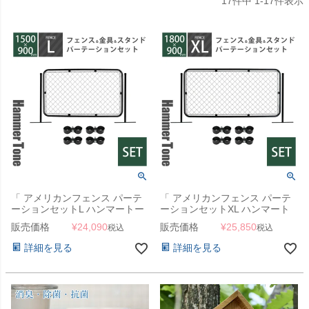
17
件中
1
-
17
件表示
「 アメリカンフェンス パーテ
「 アメリカンフェンス パーテ
ーションセットL ハンマートー
ーションセットXL ハンマート
ンブラック （ 1500×900mmフ
ーンブラック （ 1800×900mm
販売価格
¥
24,090
販売価格
¥
25,850
税込
税込
ェンス＋Φ31.8mmスタンド2本
フェンス＋Φ31.8mmスタンド2
＋ジョイントA4個 ） 」
本＋ジョイントA4個 ） 」
詳細を見る
詳細を見る