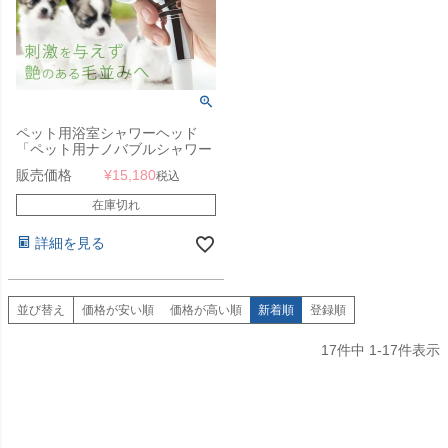
ペット用浴室シャワーヘッド
「ペット用ナノバブルシャワー
ヘッド ドギーナノ」
販売価格
¥
15,180
税込
在庫切れ
詳細を見る
並び替え
価格が安い順
価格が高い順
新着順
登録順
17
件中
1
-
17
件表示