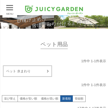
MENU
ペット用品
1
件中
1
-
1
件表示
ペット 水まわり
1
件中
1
-
1
件表示
並び替え
価格が安い順
価格が高い順
新着順
登録順