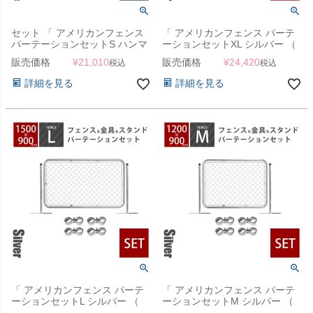
セット 「 アメリカンフェンス
「 アメリカンフェンス パーテ
パーテーションセットS ハンマ
ーションセットXL シルバー （
ートーンブラック （
1800×900mmフェンス＋
販売価格
¥
21,010
販売価格
¥
24,420
税込
税込
900×900mmフェンス＋
Φ31.8mmスタンド2本＋ジョイ
Φ31.8mmスタンド2本＋ジョイ
ントA4個 ） 」
詳細を見る
詳細を見る
ントA4個 ） 」
「 アメリカンフェンス パーテ
「 アメリカンフェンス パーテ
ーションセットL シルバー （
ーションセットM シルバー （
1500×900mmフェンス＋
1200×900mmフェンス＋