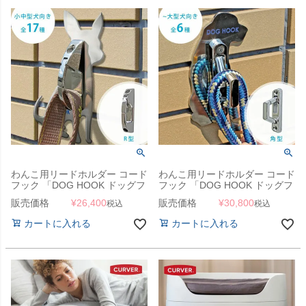
わんこ用リードホルダー コード
わんこ用リードホルダー コード
フック 「DOG HOOK ドッグフ
フック 「DOG HOOK ドッグフ
ック 壁付けリードフック 小中
ック 壁付けリードフック 小～
販売価格
¥
26,400
販売価格
¥
30,800
税込
税込
型犬向き R型」
大型犬向き 角型」
カートに入れる
カートに入れる