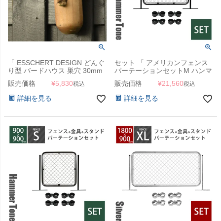
「 ESSCHERT DESIGN どんぐ
セット 「 アメリカンフェンス
り型 バードハウス 巣穴 30mm
パーテーションセットM ハンマ
」
ートーンブラック （
販売価格
¥
5,830
販売価格
¥
21,560
税込
税込
1200×900mmフェンス＋
Φ31.8mmスタンド2本＋ジョイ
詳細を見る
詳細を見る
ントA4個 ） 」