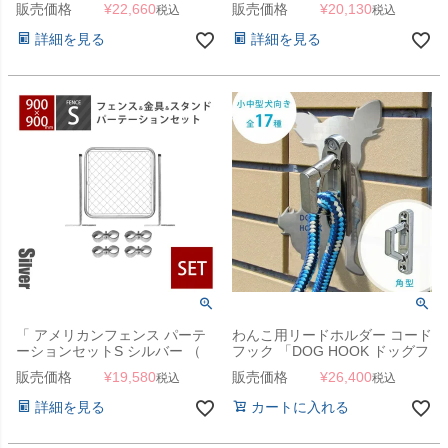
販売価格
¥
22,660
販売価格
¥
20,130
税込
税込
Φ31.8mmスタンド2本＋ジョイ
Φ31.8mmスタンド2本＋ジョイ
ントA4個 ） 」
ントA4個 ） 」
詳細を見る
詳細を見る
「 アメリカンフェンス パーテ
わんこ用リードホルダー コード
ーションセットS シルバー （
フック 「DOG HOOK ドッグフ
900×900mmフェンス＋
ック 壁付けリードフック 小中
販売価格
¥
19,580
販売価格
¥
26,400
税込
税込
Φ31.8mmスタンド2本＋ジョイ
型犬向き 角型」
ントA4個 ） 」
詳細を見る
カートに入れる