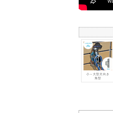
小～大型犬向き
角型