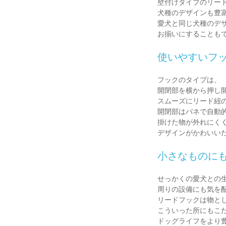
壁付けタイプのリー
犬種のデザインも豊
愛犬と同じ犬種のデ
お揃いにすることも
使いやすいフ
フックのタイプは、
開閉部を横から押し
スムーズにリード紐
開閉部はバネで自動
掛けた物が外れにく
デザインがかわいい
小さなものに
せっかくの愛犬との
周りの設備にも気を
リードフックは物と
こういった所にもこ
ドッグライフをより