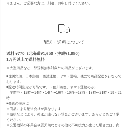
りません。ご必要な方は、別途、お申し付けください。
配送・送料について
送料 ¥770（北海道¥1,650・沖縄¥1,980）
1万円以上で
送料無料
※大型商品など一部送料無料対象外の商品がございます。
■佐川急便、日本郵便、西濃運輸、ヤマト運輸、他にて商品配送を行なって
おります。
■配達時間指定が可能です。（佐川急便、ヤマト運輸のみ）
・午前中・12時〜14時・14時〜16時・16時〜18時・18時〜21時・19～21
時
■発送の注意点
※商品により配送会社が異なります。
※破損などにより、発送が適わない場合がございます。あらかじめご了承
ください。
※交通機関の不具合や悪天候などその他の不可抗力が生じた場合には、商