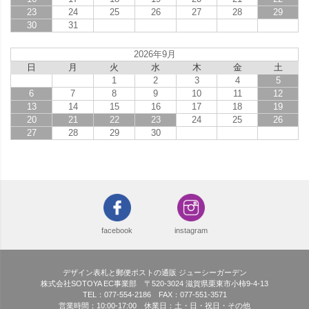
23
24
25
26
27
28
29
30
31
2026年9月
日
月
火
水
木
金
土
1
2
3
4
5
6
7
8
9
10
11
12
13
14
15
16
17
18
19
20
21
22
23
24
25
26
27
28
29
30
facebook
instagram
デザイン表札と郵便ポストの通販 ジューシーガーデン
株式会社SOTOYA EC事業部 〒520-3024 滋賀県栗東市小柿9-4-13
TEL：077-554-2186 FAX：077-551-3571
営業時間：10:00-17:00 休業日：土・日・祝日・その他