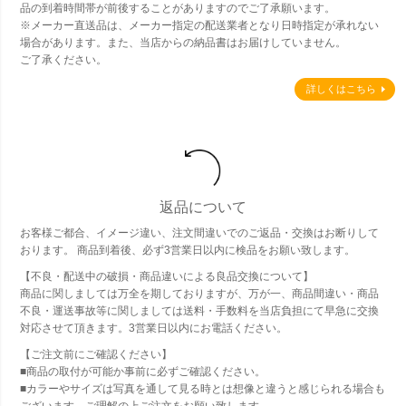
品の到着時間帯が前後することがありますのでご了承願います。
※メーカー直送品は、メーカー指定の配送業者となり日時指定が承れない
場合があります。また、当店からの納品書はお届けしていません。
ご了承ください。
詳しくはこちら
返品について
お客様ご都合、イメージ違い、注文間違いでのご返品・交換はお断りして
おります。 商品到着後、必ず3営業日以内に検品をお願い致します。
【不良・配送中の破損・商品違いによる良品交換について】
商品に関しましては万全を期しておりますが、万が一、商品間違い・商品
不良・運送事故等に関しましては送料・手数料を当店負担にて早急に交換
対応させて頂きます。3営業日以内にお電話ください。
【ご注文前にご確認ください】
■商品の取付が可能か事前に必ずご確認ください。
■カラーやサイズは写真を通して見る時とは想像と違うと感じられる場合も
ございます。ご理解の上ご注文をお願い致します。