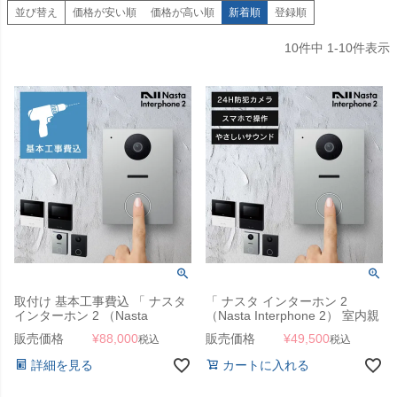
並び替え
価格が安い順
価格が高い順
新着順
登録順
10
件中
1
-
10
件表示
取付け 基本工事費込 「 ナスタ
「 ナスタ インターホン 2
インターホン 2 （Nasta
（Nasta Interphone 2） 室内親
Interphone 2） 室内親機 + 玄関
機 + 玄関子機 セット （KS-
販売価格
¥
88,000
販売価格
¥
49,500
税込
税込
子機 セット （KS-ND02A） 」
ND02A） 」 24時間防犯録画・
24時間防犯録画・録音 スマホ
録音 スマホ対応 自動応答
詳細を見る
カートに入れる
対応 自動応答