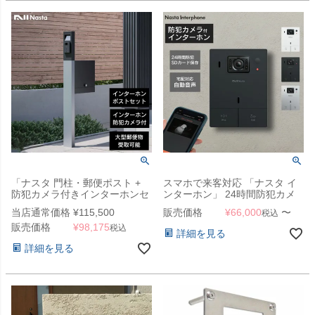
「ナスタ 門柱・郵便ポスト +
スマホで来客対応 「ナスタ イ
防犯カメラ付きインターホンセ
ンターホン」 24時間防犯カメ
ット クオール（NASTA
ラ機能
当店通常価格
¥
115,500
販売価格
¥
66,000
〜
税込
Qual）」
販売価格
¥
98,175
税込
詳細を見る
詳細を見る