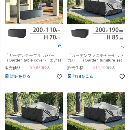
「ガーデンテーブル カバー
「ガーデンファニチャーセット
（Garden table cover） エアロ
カバー （Garden furniture set
カバー（AeroCover） #7924
cover） エアロカバー
販売価格
¥
9,680
販売価格
¥
12,100
税込
税込
200x110xH70cm」【沖縄・離
（AeroCover） #7915
島は送料要見積り】
200x190x85cm（NS）」【沖
詳細を見る
詳細を見る
縄・離島は送料要見積り】