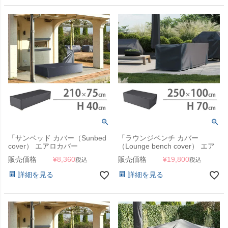
「サンベッド カバー（Sunbed
「ラウンジベンチ カバー
cover） エアロカバー
（Lounge bench cover） エア
（AeroCover） #7964
ロカバー（AeroCover） #7963
販売価格
¥
8,360
販売価格
¥
19,800
税込
税込
210x75x40cm」【沖縄・離島
250x100x70cm（NS）」【沖
は送料要見積り】
縄・離島は送料要見積り】
詳細を見る
詳細を見る