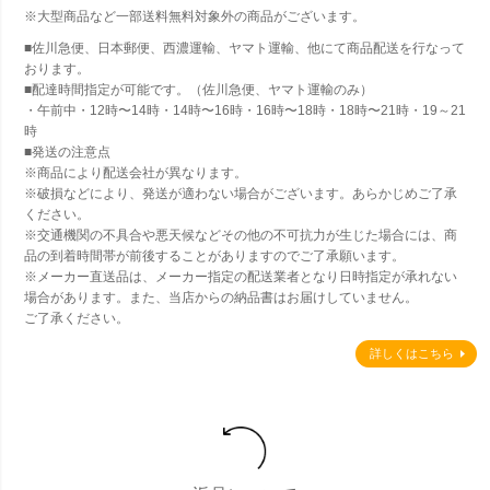
※大型商品など一部送料無料対象外の商品がございます。
■佐川急便、日本郵便、西濃運輸、ヤマト運輸、他にて商品配送を行なって
おります。
■配達時間指定が可能です。（佐川急便、ヤマト運輸のみ）
・午前中・12時〜14時・14時〜16時・16時〜18時・18時〜21時・19～21
時
■発送の注意点
※商品により配送会社が異なります。
※破損などにより、発送が適わない場合がございます。あらかじめご了承
ください。
※交通機関の不具合や悪天候などその他の不可抗力が生じた場合には、商
品の到着時間帯が前後することがありますのでご了承願います。
※メーカー直送品は、メーカー指定の配送業者となり日時指定が承れない
場合があります。また、当店からの納品書はお届けしていません。
ご了承ください。
詳しくはこちら