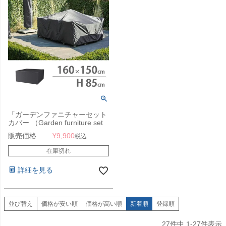
「ガーデンファニチャーセット
カバー （Garden furniture set
cover） エアロカバー
販売価格
¥
9,900
税込
（AeroCover） #7914
160x150x85cm」【沖縄・離島
在庫切れ
は送料要見積り】
詳細を見る
並び替え
価格が安い順
価格が高い順
新着順
登録順
27
件中
1
-
27
件表示