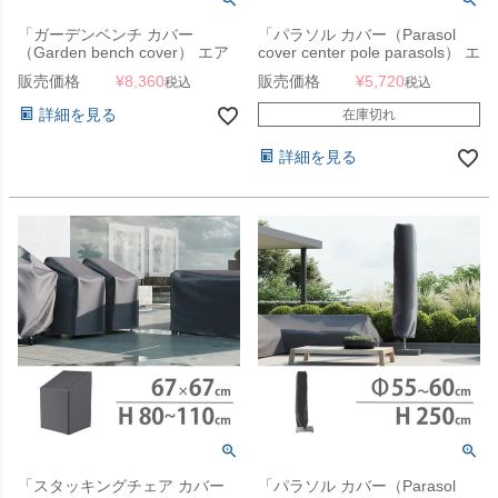
「ガーデンベンチ カバー
「パラソル カバー（Parasol
（Garden bench cover） エア
cover center pole parasols） エ
ロカバー（AeroCover） #7908
アロカバー（AeroCover）
販売価格
¥
8,360
販売価格
¥
5,720
税込
税込
130×75×H65-85cm」【沖縄・
#7982 165×25-30cm」
離島は送料要見積り】
詳細を見る
在庫切れ
詳細を見る
「スタッキングチェア カバー
「パラソル カバー（Parasol