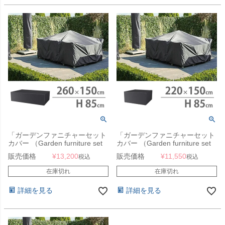
「ガーデンファニチャーセット
「ガーデンファニチャーセット
カバー （Garden furniture set
カバー （Garden furniture set
cover） エアロカバー
cover） エアロカバー
販売価格
¥
13,200
販売価格
¥
11,550
税込
税込
（AeroCover） #7993
（AeroCover） #7968
260x150x85cm」【沖縄・離島
220x150x85cm」【沖縄・離島
在庫切れ
在庫切れ
は送料要見積り】
は送料要見積り】
詳細を見る
詳細を見る