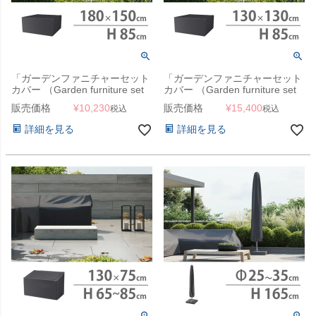
「ガーデンファニチャーセット
「ガーデンファニチャーセット
カバー （Garden furniture set
カバー （Garden furniture set
cover） エアロカバー
cover） エアロカバー
販売価格
¥
10,230
販売価格
¥
15,400
税込
税込
（AeroCover） #7930
（AeroCover） #7913
180x150x85cm」【沖縄・離島
130x130x85cm（NS）」【沖
詳細を見る
詳細を見る
は送料要見積り】
縄・離島は送料要見積り】