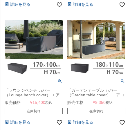
詳細を見る
詳細を見る
「ラウンジベンチ カバー
「ガーデンテーブル カバー
（Lounge bench cover） エア
（Garden table cover） エアロ
ロカバー（AeroCover） #7931
カバー（AeroCover） #7923
販売価格
¥
15,400
販売価格
¥
9,350
税込
税込
170x100x70cm（NS）」【沖
180x110xH70cm」【沖縄・離
縄・離島は送料要見積り】
島は送料要見積り】
在庫切れ
在庫切れ
詳細を見る
詳細を見る