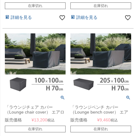
は送料要見積り】
は送料要見積り】
在庫切れ
在庫切れ
詳細を見る
詳細を見る
「ラウンジチェア カバー
「ラウンジベンチ カバー
（Lounge chair cover） エアロ
（Lounge bench cover） エア
カバー（AeroCover） #7960
ロカバー（AeroCover） #7961
販売価格
¥
13,200
販売価格
¥
9,460
税込
税込
100x100x70cm（NS）」【沖
205x100x70cm」【沖縄・離島
縄・離島は送料要見積り】
は送料要見積り】
在庫切れ
在庫切れ