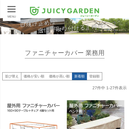
MENU
ファニチャーカバー 業務用
並び替え
価格が安い順
価格が高い順
新着順
登録順
27
件中
1
-
27
件表示