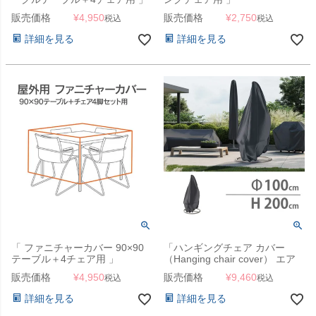
販売価格
¥
4,950
販売価格
¥
2,750
税込
税込
詳細を見る
詳細を見る
「 ファニチャーカバー 90×90
「ハンギングチェア カバー
テーブル＋4チェア用 」
（Hanging chair cover） エア
ロカバー（AeroCover） #7969
販売価格
¥
4,950
販売価格
¥
9,460
税込
税込
100x200cm」【沖縄・離島は送
料要見積り】
詳細を見る
詳細を見る