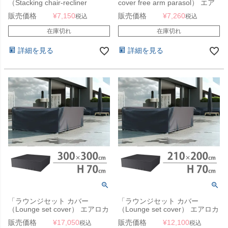
（Stacking chair-recliner
cover free arm parasol） エア
cover） エアロカバー
ロカバー（AeroCover） #7970
販売価格
¥
7,150
販売価格
¥
7,260
税込
税込
（AeroCover） #7962
250×55-60cm」【沖縄・離島は
67x67xH80-110cm」【沖縄・
送料要見積り】
在庫切れ
在庫切れ
離島は送料要見積り】
詳細を見る
詳細を見る
「ラウンジセット カバー
「ラウンジセット カバー
（Lounge set cover） エアロカ
（Lounge set cover） エアロカ
バー（AeroCover） #7935
バー（AeroCover） #7932
販売価格
¥
17,050
販売価格
¥
12,100
税込
税込
300x300x70cm」【沖縄・離島
210x200x70cm」【沖縄・離島