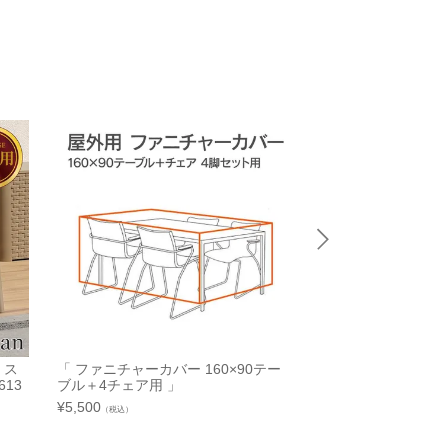
 ス
「 ファニチャーカバー 160×90テー
「 ファニチャーカバー
13
ブル＋4チェア用 」
ル＋4チェア用 」
¥
5,500
¥
4,950
（税込）
（税込）