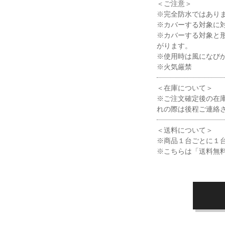
＜ご注意＞
※完全防水ではあり
※カバーする対象に対
※カバーする対象と
がります。
※使用時は風になび
※火気厳禁
＜在庫について＞
※ご注文確定後の在
れの際は後程ご連絡
＜送料について＞
※商品１台ごとに１
※こちらは「送料無