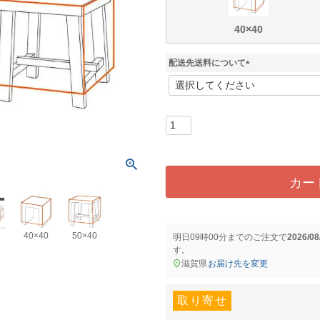
40×40
配送先送料について
(
必
須
)
カー
40×40
50×40
明日
09時00分
までのご注文で
2026/0
す。
滋賀県
お届け先を変更
取り寄せ