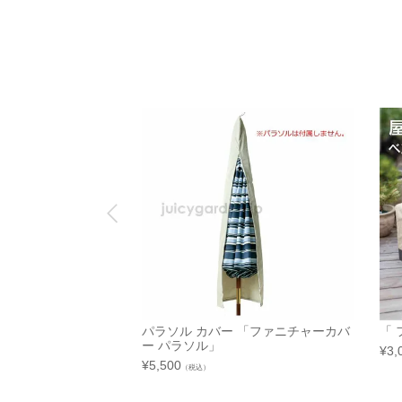
パラソル カバー 「ファニチャーカバ
「 
ー パラソル」
¥
3,
¥
5,500
（税込）