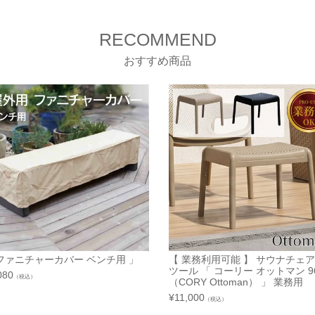
RECOMMEND
おすすめ商品
ファニチャーカバー ベンチ用 」
【 業務利用可能 】 サウナチェア
ツール 「 コーリー オットマン 96
080
（税込）
（CORY Ottoman） 」 業務用
¥
11,000
（税込）