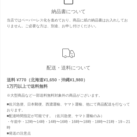
納品書について
当店ではペーパーレス化を進めており、商品に紙の納品書はお入れしてお
りません。ご必要な方は、別途、お申し付けください。
配送・送料について
送料 ¥770（北海道¥1,650・沖縄¥1,980）
1万円以上で
送料無料
※大型商品など一部送料無料対象外の商品がございます。
■佐川急便、日本郵便、西濃運輸、ヤマト運輸、他にて商品配送を行なって
おります。
■配達時間指定が可能です。（佐川急便、ヤマト運輸のみ）
・午前中・12時〜14時・14時〜16時・16時〜18時・18時〜21時・19～21
時
■発送の注意点