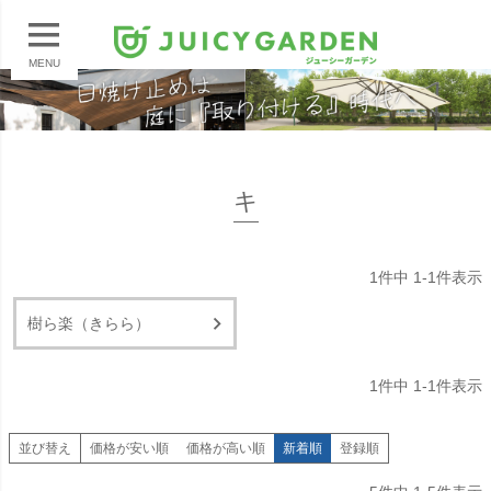
MENU
キ
1
件中
1
-
1
件表示
樹ら楽（きらら）
1
件中
1
-
1
件表示
並び替え
価格が安い順
価格が高い順
新着順
登録順