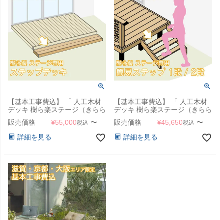
【基本工事費込】 「 人工木材
【基本工事費込】 「 人工木材
デッキ 樹ら楽ステージ（きらら
デッキ 樹ら楽ステージ（きらら
ステージ） ステップデッキ（階
ステージ） 簡易ステップ（階
販売価格
¥
55,000
〜
販売価格
¥
45,650
〜
税込
税込
段） 」 【滋賀・京都・大阪の
段） 1段・2段 」 【滋賀・京
み対応可能】【本体と同時注文
都・大阪のみ対応可能】【本体
詳細を見る
詳細を見る
のみ対応可】
と同時注文のみ対応可】