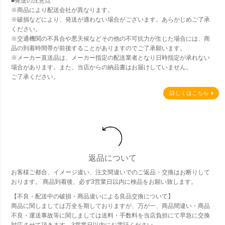
■発送の注意点
※商品により配送会社が異なります。
※破損などにより、発送が適わない場合がございます。あらかじめご了承
ください。
※交通機関の不具合や悪天候などその他の不可抗力が生じた場合には、商
品の到着時間帯が前後することがありますのでご了承願います。
※メーカー直送品は、メーカー指定の配送業者となり日時指定が承れない
場合があります。また、当店からの納品書はお届けしていません。
ご了承ください。
詳しくはこちら
返品について
お客様ご都合、イメージ違い、注文間違いでのご返品・交換はお断りして
おります。 商品到着後、必ず3営業日以内に検品をお願い致します。
【不良・配送中の破損・商品違いによる良品交換について】
商品に関しましては万全を期しておりますが、万が一、商品間違い・商品
不良・運送事故等に関しましては送料・手数料を当店負担にて早急に交換