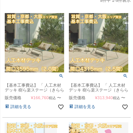
5
件中
1
-
5
件表示
【基本工事費込】 「 人工木材
【基本工事費込】 「 人工木材
デッキ 樹ら楽ステージ（きらら
デッキ 樹ら楽ステージ（きらら
ステージ） デッキ本体 間口
ステージ） デッキ本体 間口
販売価格
¥
166,760
〜
販売価格
¥
313,940
〜
税込
税込
3595mm（2.0間） 」 【滋賀・
4315mm（2.5間） 」 【滋賀・
京都・大阪のみ対応可能】
京都・大阪のみ対応可能】
詳細を見る
詳細を見る