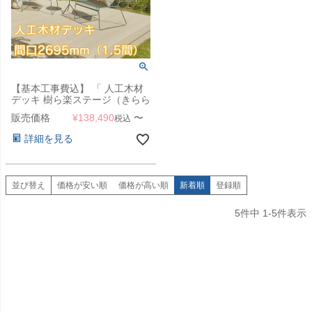
【基本工事費込】 「 人工木材
デッキ 樹ら楽ステージ（きらら
ステージ） デッキ本体 間口
販売価格
¥
138,490
〜
税込
2695mm（1.5間） 」 【滋賀・
京都・大阪のみ対応可能】
詳細を見る
並び替え
価格が安い順
価格が高い順
新着順
登録順
5
件中
1
-
5
件表示