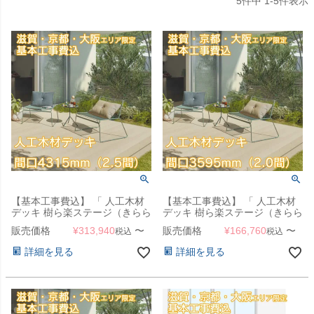
5
件中
1
-
5
件表示
【基本工事費込】 「 人工木材
【基本工事費込】 「 人工木材
デッキ 樹ら楽ステージ（きらら
デッキ 樹ら楽ステージ（きらら
ステージ） デッキ本体 間口
ステージ） デッキ本体 間口
販売価格
¥
313,940
〜
販売価格
¥
166,760
〜
税込
税込
4315mm（2.5間） 」 【滋賀・
3595mm（2.0間） 」 【滋賀・
京都・大阪のみ対応可能】
京都・大阪のみ対応可能】
詳細を見る
詳細を見る