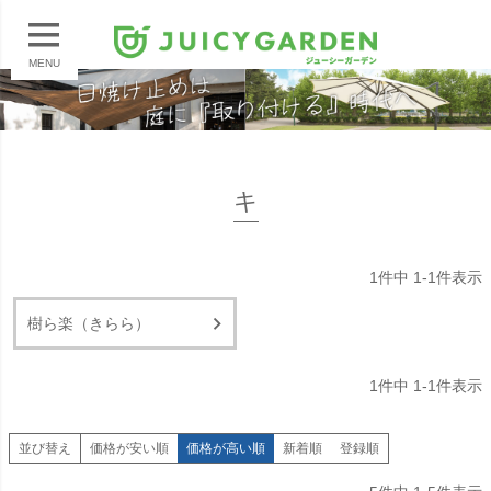
MENU
キ
1
件中
1
-
1
件表示
樹ら楽（きらら）
1
件中
1
-
1
件表示
並び替え
価格が安い順
価格が高い順
新着順
登録順