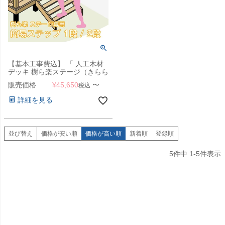
【基本工事費込】 「 人工木材
デッキ 樹ら楽ステージ（きらら
ステージ） 簡易ステップ（階
販売価格
¥
45,650
〜
税込
段） 1段・2段 」 【滋賀・京
都・大阪のみ対応可能】【本体
詳細を見る
と同時注文のみ対応可】
並び替え
価格が安い順
価格が高い順
新着順
登録順
5
件中
1
-
5
件表示