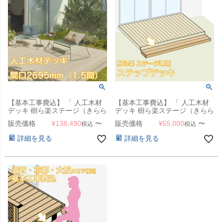
【基本工事費込】 「 人工木材
【基本工事費込】 「 人工木材
デッキ 樹ら楽ステージ（きらら
デッキ 樹ら楽ステージ（きらら
ステージ） デッキ本体 間口
ステージ） ステップデッキ（階
販売価格
¥
138,490
〜
販売価格
¥
55,000
〜
税込
税込
2695mm（1.5間） 」 【滋賀・
段） 」 【滋賀・京都・大阪の
京都・大阪のみ対応可能】
み対応可能】【本体と同時注文
詳細を見る
詳細を見る
のみ対応可】