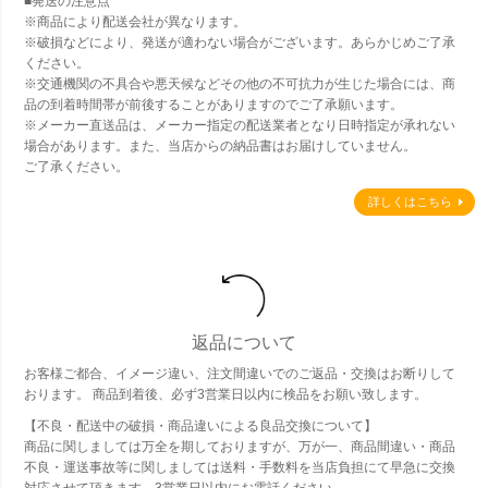
■発送の注意点
※商品により配送会社が異なります。
※破損などにより、発送が適わない場合がございます。あらかじめご了承
ください。
※交通機関の不具合や悪天候などその他の不可抗力が生じた場合には、商
品の到着時間帯が前後することがありますのでご了承願います。
※メーカー直送品は、メーカー指定の配送業者となり日時指定が承れない
場合があります。また、当店からの納品書はお届けしていません。
ご了承ください。
詳しくはこちら
返品について
お客様ご都合、イメージ違い、注文間違いでのご返品・交換はお断りして
おります。 商品到着後、必ず3営業日以内に検品をお願い致します。
【不良・配送中の破損・商品違いによる良品交換について】
商品に関しましては万全を期しておりますが、万が一、商品間違い・商品
不良・運送事故等に関しましては送料・手数料を当店負担にて早急に交換