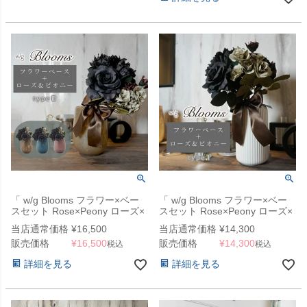
「 w/g Blooms フラワー×ベー
「 w/g Blooms フラワー×ベー
スセット Rose×Peony ローズ×
スセット Rose×Peony ローズ×
ピオニー 3 」
ピオニー 1/WH 」
当店通常価格
¥
16,500
当店通常価格
¥
14,300
販売価格
¥
16,500
販売価格
¥
14,300
税込
税込
詳細を見る
詳細を見る