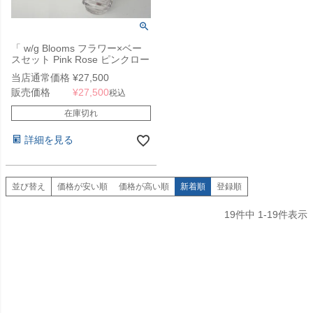
「 w/g Blooms フラワー×ベー
スセット Pink Rose ピンクロー
ズ 3 」
当店通常価格
¥
27,500
販売価格
¥
27,500
税込
在庫切れ
詳細を見る
並び替え
価格が安い順
価格が高い順
新着順
登録順
19
件中
1
-
19
件表示