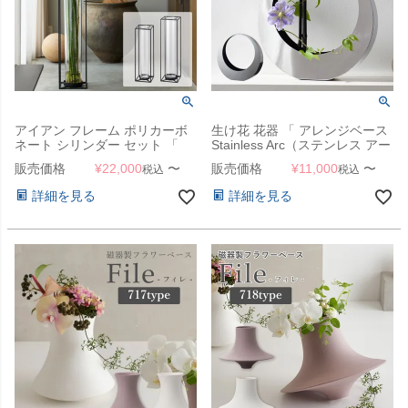
アイアン フレーム ポリカーボ
生け花 花器 「 アレンジベース
ネート シリンダー セット 「
Stainless Arc（ステンレス アー
Frame for Cylinder（フレーム
ク） 」割れない ステンレス製
販売価格
¥
22,000
〜
販売価格
¥
11,000
〜
税込
税込
フォーシリンダー） 」
花瓶
詳細を見る
詳細を見る