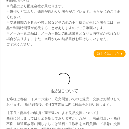
■発送の注意点
※商品により配送会社が異なります。
※破損などにより、発送が適わない場合がございます。あらかじめご了承
ください。
※交通機関の不具合や悪天候などその他の不可抗力が生じた場合には、商
品の到着時間帯が前後することがありますのでご了承願います。
※メーカー直送品は、メーカー指定の配送業者となり日時指定が承れない
場合があります。また、当店からの納品書はお届けしていません。
ご了承ください。
詳しくはこちら
返品について
お客様ご都合、イメージ違い、注文間違いでのご返品・交換はお断りして
おります。 商品到着後、必ず3営業日以内に検品をお願い致します。
【不良・配送中の破損・商品違いによる良品交換について】
商品に関しましては万全を期しておりますが、万が一、商品間違い・商品
不良・運送事故等に関しましては送料・手数料を当店負担にて早急に交換