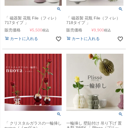
「 磁器製 花瓶 File（フィレ）
「 磁器製 花瓶 File（フィレ）
717タイプ 」
718タイプ 」
販売価格
¥
5,500
販売価格
¥
9,900
税込
税込
カートに入れる
カートに入れる
「 クリスタルガラスの一輪挿し
一輪挿し 壁貼付け 吊り下げ 置
nuova（ノーヴァ） 」
き型 3WAY 「 Plisse（プリッ