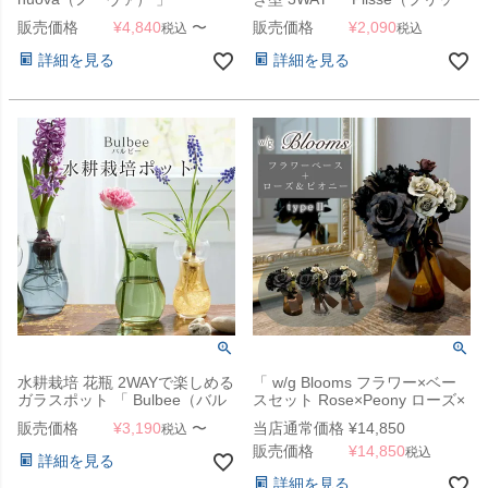
セ） 」
販売価格
¥
4,840
〜
販売価格
¥
2,090
税込
税込
詳細を見る
詳細を見る
水耕栽培 花瓶 2WAYで楽しめる
「 w/g Blooms フラワー×ベー
ガラスポット 「 Bulbee（バル
スセット Rose×Peony ローズ×
ビー） 」
ピオニー 2 」
販売価格
¥
3,190
〜
当店通常価格
¥
14,850
税込
販売価格
¥
14,850
税込
詳細を見る
詳細を見る