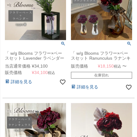
「 w/g Blooms フラワー×ベー
「 w/g Blooms フラワー×ベー
スセット Lavender ラベンダー
スセット Ranunculus ラナンキ
3/CHR 」
ュラス 3 」
当店通常価格
¥
34,100
販売価格
¥
18,150
〜
税込
販売価格
¥
34,100
税込
在庫切れ
詳細を見る
詳細を見る