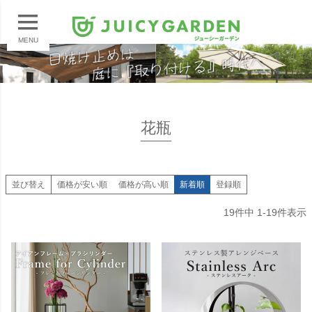
MENU
花瓶
並び替え
価格が安い順
価格が高い順
新着順
登録順
19
件中
1
-
19
件表示