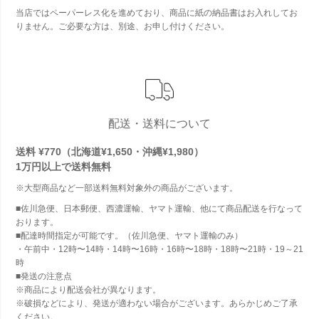
当店ではペーパーレス化を進めており、商品に紙の納品書はお入れしてお
りません。ご必要な方は、別途、お申し付けください。
配送・送料について
送料 ¥770（北海道¥1,650・沖縄¥1,980）
1万円以上で
送料無料
※大型商品など一部送料無料対象外の商品がございます。
■佐川急便、日本郵便、西濃運輸、ヤマト運輸、他にて商品配送を行なって
おります。
■配達時間指定が可能です。（佐川急便、ヤマト運輸のみ）
・午前中・12時〜14時・14時〜16時・16時〜18時・18時〜21時・19～21
時
■発送の注意点
※商品により配送会社が異なります。
※破損などにより、発送が適わない場合がございます。あらかじめご了承
ください。