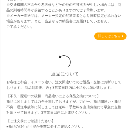
※交通機関の不具合や悪天候などその他の不可抗力が生じた場合には、商
品の到着時間帯が前後することがありますのでご了承願います。
※メーカー直送品は、メーカー指定の配送業者となり日時指定が承れない
場合があります。また、当店からの納品書はお届けしていません。
ご了承ください。
詳しくはこちら
返品について
お客様ご都合、イメージ違い、注文間違いでのご返品・交換はお断りして
おります。 商品到着後、必ず3営業日以内に検品をお願い致します。
【不良・配送中の破損・商品違いによる良品交換について】
商品に関しましては万全を期しておりますが、万が一、商品間違い・商品
不良・運送事故等に関しましては送料・手数料を当店負担にて早急に交換
対応させて頂きます。3営業日以内にお電話ください。
【ご注文前にご確認ください】
■商品の取付が可能か事前に必ずご確認ください。