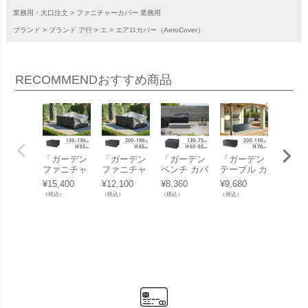
業務用・大口注文
ファニチャーカバー 業務用
ブランド
ブランド ア行
エ
エアロカバー（AeroCover）
RECOMMEND
おすすめ商品
「ガーデン
「ガーデン
「ガーデン
「ガーデン
「ハン
ファニチャ
ファニチャ
ベンチ カバ
テーブル カ
グチェ
ーセット カ
ーセット カ
ー （Garde
バー（Gard
バー （
¥
15,400
¥
12,100
¥
8,360
¥
9,680
¥
9,460
バー （Gar
バー （Gar
n bench co
en table co
ging ch
（税込）
（税込）
（税込）
（税込）
（税込）
den furnitur
den furnitur
ver） エア
ver） エア
over
e set cove
e set cove
ロカバー
ロカバー
ロカバ
r） エアロ
r） エアロ
（AeroCove
（AeroCove
（Aero
カバー（Ae
カバー（Ae
r） #7908 1
r） #7924 2
r） #79
roCover） #
roCover） #
30×75×H65
00x110xH7
00x200
7913 130x1
7915 200x1
-85cm」
0cm」【沖
m」【
30x85cm
90x85cm
【沖縄・離
縄・離島は
縄・離
（NS）」
（NS）」
島は送料要
送料要見積
送料要
【沖縄・離
【沖縄・離
見積り】
り】
り】
島は送料要
島は送料要
見積り】
見積り】