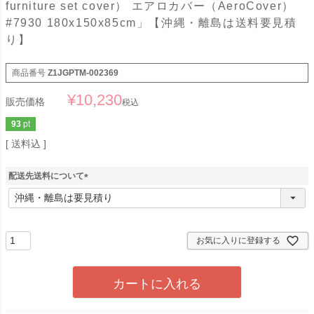
furniture set cover） エアロカバー（AeroCover）
#7930 180x150x85cm」【沖縄・離島は送料要見積
り】
商品番号
Z1JGPTM-002369
¥
10,230
販売価格
税込
93
pt
送料込
配送先送料について
(
必
須
)
お気に入りに登録する
カートに入れる