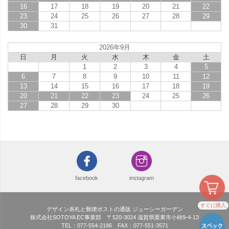
16
17
18
19
20
21
22
23
24
25
26
27
28
29
30
31
2026年9月
日
月
火
水
木
金
土
1
2
3
4
5
6
7
8
9
10
11
12
13
14
15
16
17
18
19
20
21
22
23
24
25
26
27
28
29
30
facebook
instagram
すぐに購入
デザイン表札と郵便ポストの通販 ジューシーガーデン
株式会社SOTOYA EC事業部 〒520-3024 滋賀県栗東市小柿9-4-13
TEL：077-554-2186 FAX：077-551-3571