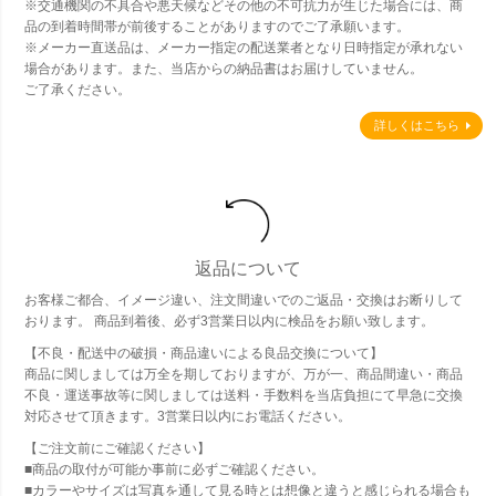
※交通機関の不具合や悪天候などその他の不可抗力が生じた場合には、商
品の到着時間帯が前後することがありますのでご了承願います。
※メーカー直送品は、メーカー指定の配送業者となり日時指定が承れない
場合があります。また、当店からの納品書はお届けしていません。
ご了承ください。
詳しくはこちら
返品について
お客様ご都合、イメージ違い、注文間違いでのご返品・交換はお断りして
おります。 商品到着後、必ず3営業日以内に検品をお願い致します。
【不良・配送中の破損・商品違いによる良品交換について】
商品に関しましては万全を期しておりますが、万が一、商品間違い・商品
不良・運送事故等に関しましては送料・手数料を当店負担にて早急に交換
対応させて頂きます。3営業日以内にお電話ください。
【ご注文前にご確認ください】
■商品の取付が可能か事前に必ずご確認ください。
■カラーやサイズは写真を通して見る時とは想像と違うと感じられる場合も