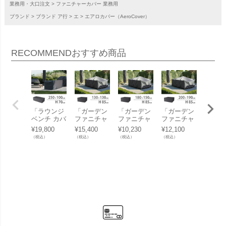
業務用・大口注文
ファニチャーカバー 業務用
ブランド
ブランド ア行
エ
エアロカバー（AeroCover）
RECOMMEND
おすすめ商品
「ラウンジ
「ガーデン
「ガーデン
「ガーデン
「ガー
ベンチ カバ
ファニチャ
ファニチャ
ファニチャ
テーブ
ー（Lounge
ーセット カ
ーセット カ
ーセット カ
バー（G
¥
19,800
¥
15,400
¥
10,230
¥
12,100
¥
9,680
bench cove
バー （Gar
バー （Gar
バー （Gar
en tabl
（税込）
（税込）
（税込）
（税込）
（税込）
r） エアロ
den furnitur
den furnitur
den furnitur
ver）
カバー（Ae
e set cove
e set cove
e set cove
ロカバ
roCover） #
r） エアロ
r） エアロ
r） エアロ
（Aero
7963 250x1
カバー（Ae
カバー（Ae
カバー（Ae
r） #79
00x70cm
roCover） #
roCover） #
roCover） #
00x11
（NS）」
7913 130x1
7930 180x1
7915 200x1
0cm
【沖縄・離
30x85cm
50x85cm」
90x85cm
縄・離
島は送料要
（NS）」
【沖縄・離
（NS）」
送料要
見積り】
【沖縄・離
島は送料要
【沖縄・離
り】
島は送料要
見積り】
島は送料要
見積り】
見積り】