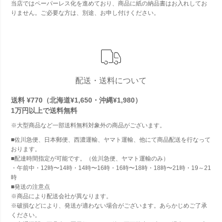
当店ではペーパーレス化を進めており、商品に紙の納品書はお入れしてお
りません。ご必要な方は、別途、お申し付けください。
配送・送料について
送料 ¥770（北海道¥1,650・沖縄¥1,980）
1万円以上で
送料無料
※大型商品など一部送料無料対象外の商品がございます。
■佐川急便、日本郵便、西濃運輸、ヤマト運輸、他にて商品配送を行なって
おります。
■配達時間指定が可能です。（佐川急便、ヤマト運輸のみ）
・午前中・12時〜14時・14時〜16時・16時〜18時・18時〜21時・19～21
時
■発送の注意点
※商品により配送会社が異なります。
※破損などにより、発送が適わない場合がございます。あらかじめご了承
ください。