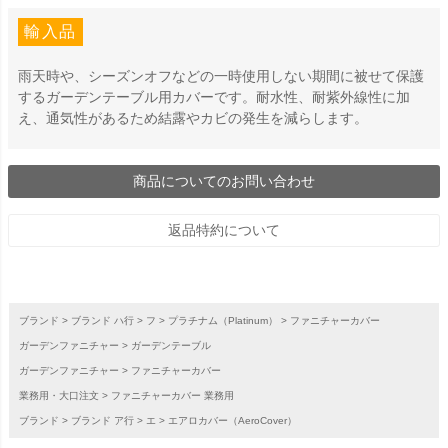
輸入品
雨天時や、シーズンオフなどの一時使用しない期間に被せて保護
するガーデンテーブル用カバーです。耐水性、耐紫外線性に加
え、通気性があるため結露やカビの発生を減らします。
商品についてのお問い合わせ
返品特約について
ブランド
ブランド ハ行
フ
プラチナム（Platinum）
ファニチャーカバー
ガーデンファニチャー
ガーデンテーブル
ガーデンファニチャー
ファニチャーカバー
業務用・大口注文
ファニチャーカバー 業務用
ブランド
ブランド ア行
エ
エアロカバー（AeroCover）