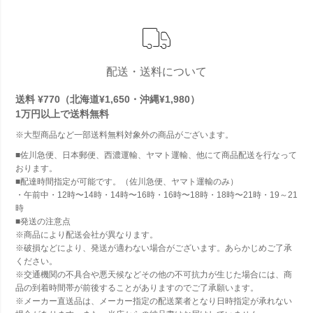
配送・送料について
送料 ¥770（北海道¥1,650・沖縄¥1,980）
1万円以上で
送料無料
※大型商品など一部送料無料対象外の商品がございます。
■佐川急便、日本郵便、西濃運輸、ヤマト運輸、他にて商品配送を行なって
おります。
■配達時間指定が可能です。（佐川急便、ヤマト運輸のみ）
・午前中・12時〜14時・14時〜16時・16時〜18時・18時〜21時・19～21
時
■発送の注意点
※商品により配送会社が異なります。
※破損などにより、発送が適わない場合がございます。あらかじめご了承
ください。
※交通機関の不具合や悪天候などその他の不可抗力が生じた場合には、商
品の到着時間帯が前後することがありますのでご了承願います。
※メーカー直送品は、メーカー指定の配送業者となり日時指定が承れない