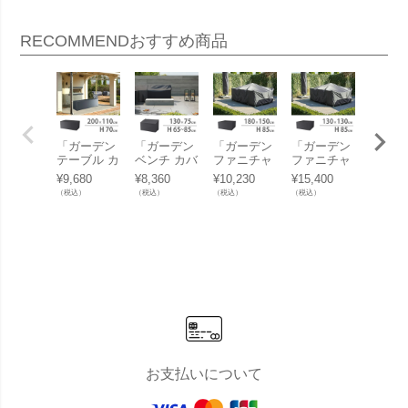
RECOMMEND
おすすめ商品
「ガーデン
「ガーデン
「ガーデン
「ガーデン
「ラウ
テーブル カ
ベンチ カバ
ファニチャ
ファニチャ
ベンチ
バー（Gard
ー （Garde
ーセット カ
ーセット カ
ー（Lo
¥
9,680
¥
8,360
¥
10,230
¥
15,400
¥
19,80
en table co
n bench co
バー （Gar
バー （Gar
bench 
（税込）
（税込）
（税込）
（税込）
（税込）
ver） エア
ver） エア
den furnitur
den furnitur
r） エ
ロカバー
ロカバー
e set cove
e set cove
カバー
（AeroCove
（AeroCove
r） エアロ
r） エアロ
roCove
r） #7924 2
r） #7908 1
カバー（Ae
カバー（Ae
7963 2
00x110xH7
30×75×H65
roCover） #
roCover） #
00x70
0cm」【沖
-85cm」
7930 180x1
7913 130x1
（NS
縄・離島は
【沖縄・離
50x85cm」
30x85cm
【沖縄
送料要見積
島は送料要
【沖縄・離
（NS）」
島は送
り】
見積り】
島は送料要
【沖縄・離
見積り
見積り】
島は送料要
見積り】
お支払いについて