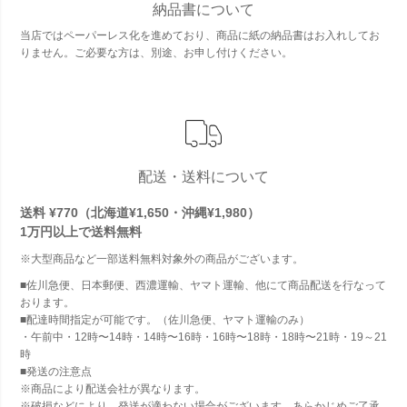
納品書について
当店ではペーパーレス化を進めており、商品に紙の納品書はお入れしてお
りません。ご必要な方は、別途、お申し付けください。
配送・送料について
送料 ¥770（北海道¥1,650・沖縄¥1,980）
1万円以上で
送料無料
※大型商品など一部送料無料対象外の商品がございます。
■佐川急便、日本郵便、西濃運輸、ヤマト運輸、他にて商品配送を行なって
おります。
■配達時間指定が可能です。（佐川急便、ヤマト運輸のみ）
・午前中・12時〜14時・14時〜16時・16時〜18時・18時〜21時・19～21
時
■発送の注意点
※商品により配送会社が異なります。
※破損などにより、発送が適わない場合がございます。あらかじめご了承