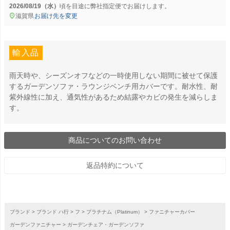
2026/08/19（水）
に
弊社指定便
でお届けします。
滋賀県
お届け先を変更
輸入品
雨天時や、シーズンオフなどの一時使用しない期間に被せて保護
するガーデンソファ・ラウンジベンチ用カバーです。耐水性、耐
紫外線性に加え、通気性があるため結露やカビの発生を減らしま
す。
商品についてのお問い合わせ
返品特約について
ブランド
ブランド ハ行
フ
プラチナム（Platinum）
ファニチャーカバー
ガーデンファニチャー
ガーデンチェア・ガーデンソファ