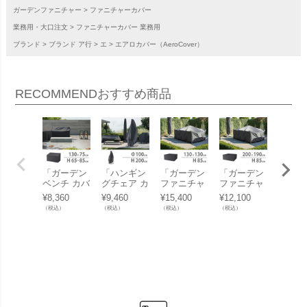
ガーデンファニチャー
ファニチャーカバー
業務用・大口注文
ファニチャーカバー 業務用
ブランド
ブランド ア行
エ
エアロカバー（AeroCover）
RECOMMEND
おすすめ商品
「ガーデン
「ハンギン
「ガーデン
「ガーデン
「ガー
ベンチ カバ
グチェア カ
ファニチャ
ファニチャ
テーブ
ー （Garde
バー （Han
ーセット カ
ーセット カ
バー（G
¥
8,360
¥
9,460
¥
15,400
¥
12,100
¥
9,680
n bench co
ging chair c
バー （Gar
バー （Gar
en tabl
（税込）
（税込）
（税込）
（税込）
（税込）
ver） エア
over） エア
den furnitur
den furnitur
ver）
ロカバー
ロカバー
e set cove
e set cove
ロカバ
（AeroCove
（AeroCove
r） エアロ
r） エアロ
（Aero
r） #7908 1
r） #7969 1
カバー（Ae
カバー（Ae
r） #79
30×75×H65
00x200c
roCover） #
roCover） #
00x11
-85cm」
m」【沖
7913 130x1
7915 200x1
0cm
【沖縄・離
縄・離島は
30x85cm
90x85cm
縄・離
島は送料要
送料要見積
（NS）」
（NS）」
送料要
見積り】
り】
【沖縄・離
【沖縄・離
り】
島は送料要
島は送料要