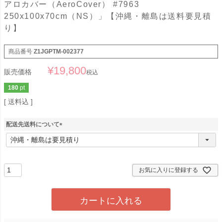
アロカバー（AeroCover） #7963
250x100x70cm（NS）」【沖縄・離島は送料要見積
り】
商品番号
Z1JGPTM-002377
¥
19,800
販売価格
税込
180
pt
送料込
配送先送料について
(
必
須
)
お気に入りに登録する
カートに入れる