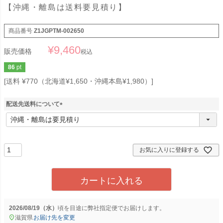
【沖縄・離島は送料要見積り】
商品番号
Z1JGPTM-002650
¥
9,460
販売価格
税込
86
pt
送料 ¥770（北海道¥1,650・沖縄本島¥1,980）
配送先送料について
(
必
須
)
お気に入りに登録する
カートに入れる
2026/08/19（水）
に
弊社指定便
でお届けします。
滋賀県
お届け先を変更