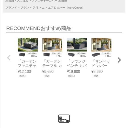
業務用・大口注文
ファニチャーカバー 業務用
ブランド
ブランド ア行
エ
エアロカバー（AeroCover）
RECOMMEND
おすすめ商品
「ガーデン
「ガーデン
「ラウンジ
「サンベッ
「ガー
ファニチャ
テーブル カ
ベンチ カバ
ド カバー
ベンチ
ーセット カ
バー（Gard
ー（Lounge
（Sunbed c
ー （Ga
¥
12,100
¥
9,680
¥
19,800
¥
8,360
¥
8,360
バー （Gar
en table co
bench cove
over） エア
n benc
（税込）
（税込）
（税込）
（税込）
（税込）
den furnitur
ver） エア
r） エアロ
ロカバー
ver）
e set cove
ロカバー
カバー（Ae
（AeroCove
ロカバ
r） エアロ
（AeroCove
roCover） #
r） #7964 2
（Aero
カバー（Ae
r） #7924 2
7963 250x1
10x75x40c
r） #79
roCover） #
00x110xH7
00x70cm
m」【沖
30×75
7915 200x1
0cm」【沖
（NS）」
縄・離島は
-85cm
90x85cm
縄・離島は
【沖縄・離
送料要見積
【沖縄
（NS）」
送料要見積
島は送料要
り】
島は送
【沖縄・離
り】
見積り】
見積り
島は送料要
見積り】