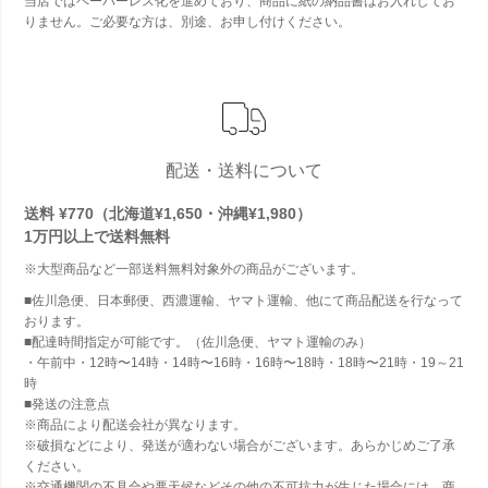
当店ではペーパーレス化を進めており、商品に紙の納品書はお入れしてお
りません。ご必要な方は、別途、お申し付けください。
配送・送料について
送料 ¥770（北海道¥1,650・沖縄¥1,980）
1万円以上で
送料無料
※大型商品など一部送料無料対象外の商品がございます。
■佐川急便、日本郵便、西濃運輸、ヤマト運輸、他にて商品配送を行なって
おります。
■配達時間指定が可能です。（佐川急便、ヤマト運輸のみ）
・午前中・12時〜14時・14時〜16時・16時〜18時・18時〜21時・19～21
時
■発送の注意点
※商品により配送会社が異なります。
※破損などにより、発送が適わない場合がございます。あらかじめご了承
ください。
※交通機関の不具合や悪天候などその他の不可抗力が生じた場合には、商