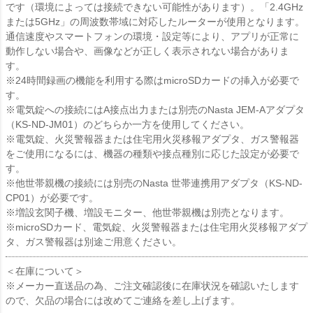
です（環境によっては接続できない可能性があります）。「2.4GHz
または5GHz」の周波数帯域に対応したルーターが使用となります。
通信速度やスマートフォンの環境・設定等により、アプリが正常に
動作しない場合や、画像などが正しく表示されない場合がありま
す。
※24時間録画の機能を利用する際はmicroSDカードの挿入が必要で
す。
※電気錠への接続にはA接点出力または別売のNasta JEM-Aアダプタ
（KS-ND-JM01）のどちらか一方を使用してください。
※電気錠、火災警報器または住宅用火災移報アダプタ、ガス警報器
をご使用になるには、機器の種類や接点種別に応じた設定が必要で
す。
※他世帯親機の接続には別売のNasta 世帯連携用アダプタ（KS-ND-
CP01）が必要です。
※増設玄関子機、増設モニター、他世帯親機は別売となります。
※microSDカード、電気錠、火災警報器または住宅用火災移報アダプ
タ、ガス警報器は別途ご用意ください。
＜在庫について＞
※メーカー直送品の為、ご注文確認後に在庫状況を確認いたします
ので、欠品の場合には改めてご連絡を差し上げます。