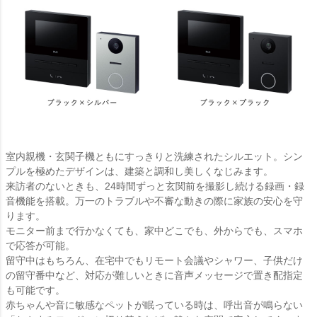
室内親機・玄関子機ともにすっきりと洗練されたシルエット。シン
プルを極めたデザインは、建築と調和し美しくなじみます。
来訪者のないときも、24時間ずっと玄関前を撮影し続ける録画・録
音機能を搭載。万一のトラブルや不審な動きの際に家族の安心を守
ります。
モニター前まで行かなくても、家中どこでも、外からでも、スマホ
で応答が可能。
留守中はもちろん、在宅中でもリモート会議やシャワー、子供だけ
の留守番中など、対応が難しいときに音声メッセージで置き配指定
も可能です。
赤ちゃんや音に敏感なペットが眠っている時は、呼出音が鳴らない