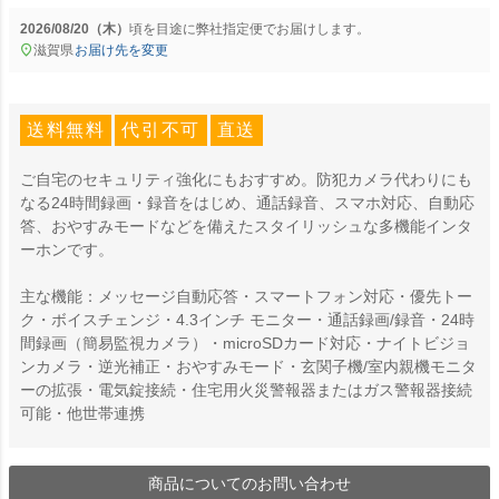
2026/08/20（木）
に
弊社指定便
でお届けします。
滋賀県
お届け先を変更
送料無料
代引不可
直送
ご自宅のセキュリティ強化にもおすすめ。防犯カメラ代わりにも
なる24時間録画・録音をはじめ、通話録音、スマホ対応、自動応
答、おやすみモードなどを備えたスタイリッシュな多機能インタ
ーホンです。
主な機能：メッセージ自動応答・スマートフォン対応・優先トー
ク・ボイスチェンジ・4.3インチ モニター・通話録画/録音・24時
間録画（簡易監視カメラ）・microSDカード対応・ナイトビジョ
ンカメラ・逆光補正・おやすみモード・玄関子機/室内親機モニタ
ーの拡張・電気錠接続・住宅用火災警報器またはガス警報器接続
可能・他世帯連携
商品についてのお問い合わせ