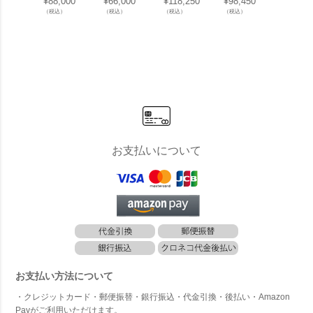
¥
88,000
¥
66,000
¥
118,250
¥
98,450
¥
98,17
ターホン 2
ーホン」 24
応 宅配ボッ
応 宅配ボッ
カメラ
（税込）
（税込）
（税込）
（税込）
（税込）
（Nasta Int
時間防犯カ
クス 前入前
クス 前入前
インタ
erphone 2）
メラ機能
出/防滴タイ
出/防滴タイ
ンセッ
室内親機 +
プ 「ナスタ
プ 幅木セッ
オール
玄関子機 セ
（NASTA）
ト 「ナスタ
STA Q
ット （KS-
宅配ボック
（NASTA）
l）」
ND02A）
ス ビッグ B
宅配ボック
」 24時間防
IG 据置タイ
ス レギュラ
犯録画・録
プ 幅木セッ
ー REGULA
音 スマホ対
ト KS-TLT4
R 据置タイ
応 自動応答
50-S600」
プ 幅木セッ
ト KS-TLT2
40-S500」
お支払いについて
お支払い方法について
・クレジットカード・郵便振替・銀行振込・代金引換・後払い・Amazon
Payがご利用いただけます。