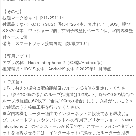
【その他】
技適マーク番号：🅁211-251114
付属品：なべ小ねじ（SUS）呼び4×25 4本、丸木ねじ（SUS）呼び
3.8×20 4本、ワッシャー 2個、玄関子機壁付ベース 1個、室内親機壁
付ベース 1個
備考：スマートフォン接続可能台数/最大10台
【専用アプリ】
アプリ名称：Nasta Interphone 2（iOS版/Android版）
推奨環境：iOS15以降、Android9以降 ※2025年11月時点
＜ご注意＞
※取り替えの場合は配線距離及びループ抵抗値を測定してくださ
い。線径Φ0.65の場合のループ抵抗値は12Ω以下、線径Φ0.9の場合の
ループ抵抗値は6Ω以下（全長100mの場合）にし、異常がないことを
ご確認のうえ接続工事を行ってください。
※室内親機をルーター経由でインターネットに接続できる環境およ
び、スマートフォンやタブレットへの専用アプリケーション「Nasta
Interphone 2」のインストールが必要です。スマートフォンやタブレ
ットを連携させるには、インターネットに接続したルーターが必要