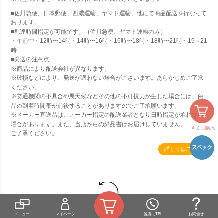
■佐川急便、日本郵便、西濃運輸、ヤマト運輸、他にて商品配送を行なって
おります。
■配達時間指定が可能です。（佐川急便、ヤマト運輸のみ）
・午前中・12時〜14時・14時〜16時・16時〜18時・18時〜21時・19～21
時
■発送の注意点
※商品により配送会社が異なります。
※破損などにより、発送が適わない場合がございます。あらかじめご了承
ください。
※交通機関の不具合や悪天候などその他の不可抗力が生じた場合には、商
品の到着時間帯が前後することがありますのでご了承願います。
※メーカー直送品は、メーカー指定の配送業者となり日時指定が承れない
場合があります。また、当店からの納品書はお届けしていません。
すぐに購入
ご了承ください。
詳しくはこちら
返品について
メニュー
マイページ
当店にTEL
お問合せ