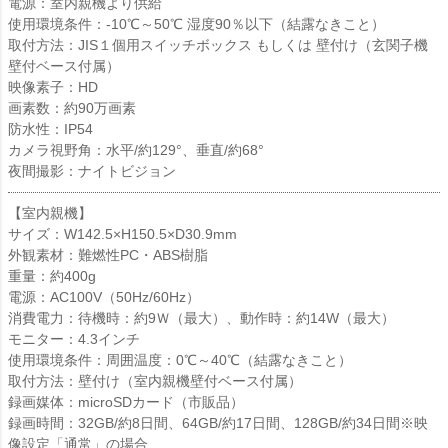
電源：室内親機より供給
使用環境条件：-10℃～50℃ 湿度90％以下（結露なきこと）
取付方法：JIS１個用スイッチボックス もしくは 壁付け（玄関子機
壁付ベース付属）
映像素子：HD
画素数：約90万画素
防水性：IP54
カメラ視野角：水平/約129°、垂直/約68°
夜間撮影：ナイトビジョン
【室内親機】
サイズ：W142.5×H150.5×D30.9mm
外観素材：難燃性PC・ABS樹脂
重量：約400g
電源：AC100V（50Hz/60Hz）
消費電力：待機時：約9Ｗ（最大）、動作時：約14W（最大）
モニター：4.3インチ
使用環境条件：周囲温度：0℃～40℃（結露なきこと）
取付方法：壁付け（室内親機壁付ベース付属）
録画媒体：microSDカード（市販品）
録画時間：32GB/約8日間、64GB/約17日間、128GB/約34日間※映
像設定「通常」の場合