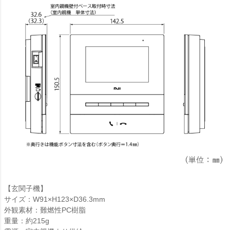
【玄関子機】
サイズ：W91×H123×D36.3mm
外観素材：難燃性PC樹脂
重量：約215g