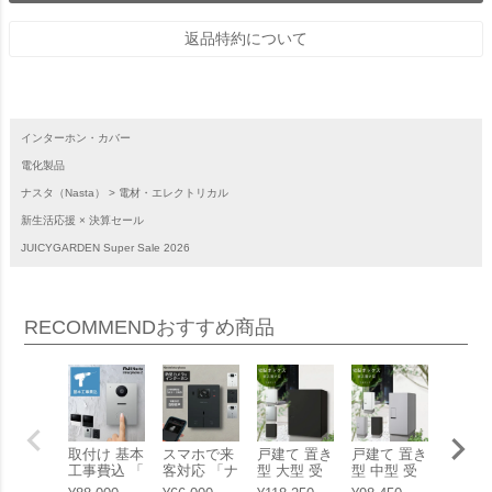
返品特約について
インターホン・カバー
電化製品
ナスタ（Nasta）
電材・エレクトリカル
新生活応援 × 決算セール
JUICYGARDEN Super Sale 2026
RECOMMEND
おすすめ商品
取付け 基本
スマホで来
戸建て 置き
戸建て 置き
「ナス
工事費込 「
客対応 「ナ
型 大型 受
型 中型 受
柱・郵
ナスタ イン
スタ インタ
取・発送対
取・発送対
スト +