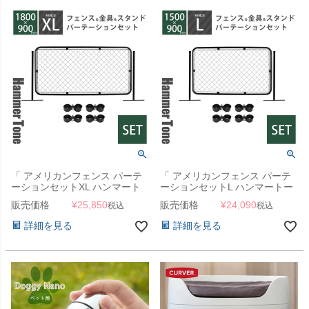
「 アメリカンフェンス パーテ
「 アメリカンフェンス パーテ
ーションセットXL ハンマート
ーションセットL ハンマートー
ーンブラック （ 1800×900mm
ンブラック （ 1500×900mmフ
販売価格
¥
25,850
販売価格
¥
24,090
税込
税込
フェンス＋Φ31.8mmスタンド2
ェンス＋Φ31.8mmスタンド2本
本＋ジョイントA4個 ） 」
＋ジョイントA4個 ） 」
詳細を見る
詳細を見る