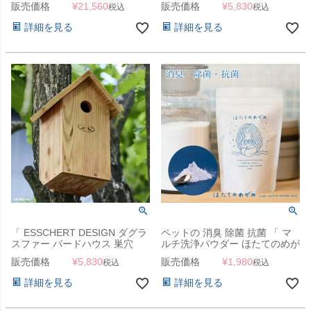
販売価格
¥
21,560
販売価格
¥
5,830
税込
税込
1200×900mmフェンス＋
Φ31.8mmスタンド2本＋ジョイ
詳細を見る
詳細を見る
ントA4個 ） 」
「 ESSCHERT DESIGN ダグラ
ペットの 消臭 除菌 抗菌 「 マ
スファー バードハウス 巣穴
ルチ洗浄パウダー ほたてのめが
28mm 」
み 」 水に溶かしてスプレーす
販売価格
¥
5,830
販売価格
¥
1,980
税込
税込
るだけ 【スタッフも使用中！】
詳細を見る
詳細を見る