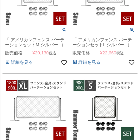
「 アメリカンフェンス パーテ
「 アメリカンフェンス パーテ
ーションセットM シルバー （
ーションセットL シルバー （
1200×900mmフェンス＋
1500×900mmフェンス＋
販売価格
¥
20,130
販売価格
¥
22,660
税込
税込
Φ31.8mmスタンド2本＋ジョイ
Φ31.8mmスタンド2本＋ジョイ
ントA4個 ） 」
ントA4個 ） 」
詳細を見る
詳細を見る