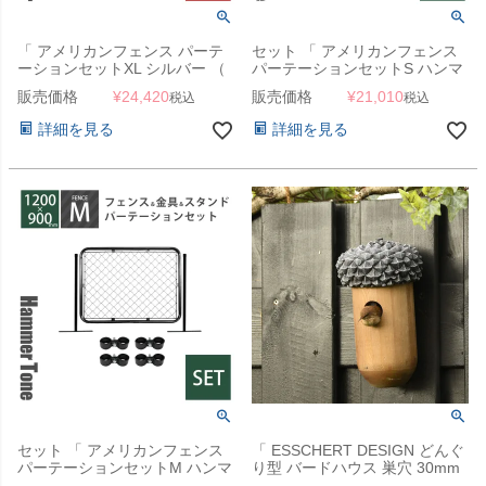
「 アメリカンフェンス パーテ
セット 「 アメリカンフェンス
ーションセットXL シルバー （
パーテーションセットS ハンマ
1800×900mmフェンス＋
ートーンブラック （
販売価格
¥
24,420
販売価格
¥
21,010
税込
税込
Φ31.8mmスタンド2本＋ジョイ
900×900mmフェンス＋
ントA4個 ） 」
Φ31.8mmスタンド2本＋ジョイ
詳細を見る
詳細を見る
ントA4個 ） 」
セット 「 アメリカンフェンス
「 ESSCHERT DESIGN どんぐ
パーテーションセットM ハンマ
り型 バードハウス 巣穴 30mm
ートーンブラック （
」