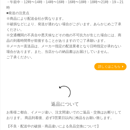
・午前中・12時〜14時・14時〜16時・16時〜18時・18時〜21時・19～21
時
■発送の注意点
※商品により配送会社が異なります。
※破損などにより、発送が適わない場合がございます。あらかじめご了承
ください。
※交通機関の不具合や悪天候などその他の不可抗力が生じた場合には、商
品の到着時間帯が前後することがありますのでご了承願います。
※メーカー直送品は、メーカー指定の配送業者となり日時指定が承れない
場合があります。また、当店からの納品書はお届けしていません。
ご了承ください。
詳しくはこちら
返品について
お客様ご都合、イメージ違い、注文間違いでのご返品・交換はお断りして
おります。 商品到着後、必ず3営業日以内に検品をお願い致します。
【不良・配送中の破損・商品違いによる良品交換について】