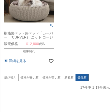
樹脂製ペット用ベッド「カーバ
ー （CURVER） ニット コージ
ー ペット用ベッド （KNIT
販売価格
¥
12,800
税込
COZY PET BED）」
在庫切れ
詳細を見る
並び替え
価格が安い順
価格が高い順
新着順
登録順
17
件中
1
-
17
件表示