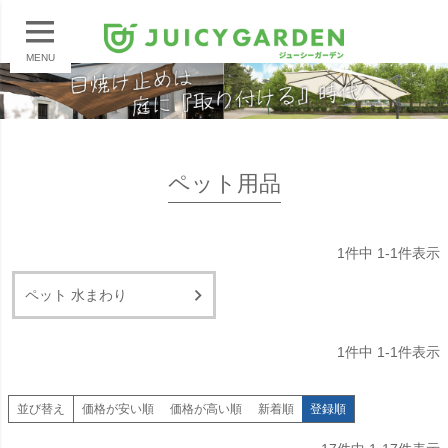
MENU
ペット用品
1
件中
1
-
1
件表示
ペット 水まわり
1
件中
1
-
1
件表示
並び替え
価格が安い順
価格が高い順
新着順
登録順