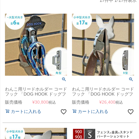
17
件中
1
-
17
件表示
わんこ用リードホルダー コード
わんこ用リードホルダー コード
フック 「DOG HOOK ドッグフ
フック 「DOG HOOK ドッグフ
ック 壁付けリードフック 小～
ック 壁付けリードフック 小中
販売価格
¥
30,800
販売価格
¥
26,400
税込
税込
大型犬向き 角型」
型犬向き R型」
カートに入れる
カートに入れる