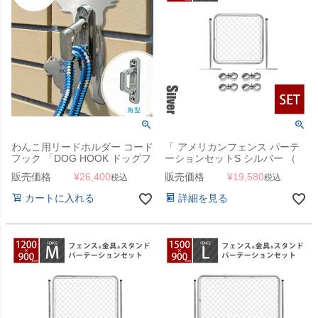
わんこ用リードホルダー コード
「 アメリカンフェンス パーテ
フック 「DOG HOOK ドッグフ
ーションセットS シルバー （
ック 壁付けリードフック 小中
900×900mmフェンス＋
販売価格
¥
26,400
販売価格
¥
19,580
税込
税込
型犬向き 角型」
Φ31.8mmスタンド2本＋ジョイ
ントA4個 ） 」
カートに入れる
詳細を見る