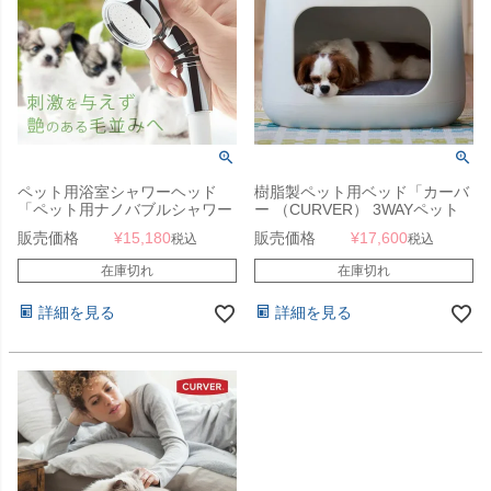
ペット用浴室シャワーヘッド
樹脂製ペット用ベッド「カーバ
「ペット用ナノバブルシャワー
ー （CURVER） 3WAYペット
ヘッド ドギーナノ」
バンクベッド＆キャリー （PET
販売価格
¥
15,180
販売価格
¥
17,600
税込
税込
BUNKBED）」
在庫切れ
在庫切れ
詳細を見る
詳細を見る