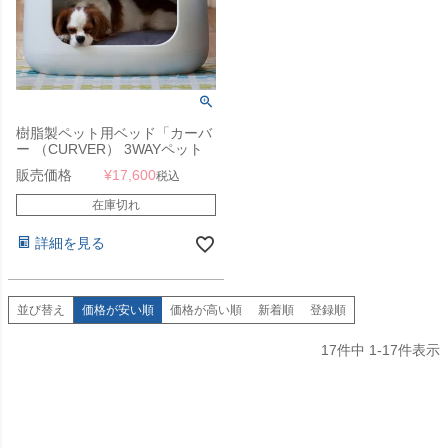
樹脂製ペット用ベッド「カーバ
ー （CURVER） 3WAYペット
バンクベッド＆キャリー （PET
販売価格
¥
17,600
税込
BUNKBED）」
在庫切れ
詳細を見る
並び替え
価格が安い順
価格が高い順
新着順
登録順
17
件中
1
-
17
件表示