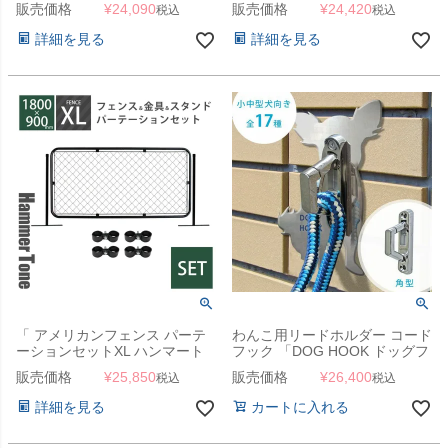
販売価格
¥
24,090
販売価格
¥
24,420
税込
税込
ェンス＋Φ31.8mmスタンド2本
Φ31.8mmスタンド2本＋ジョイ
＋ジョイントA4個 ） 」
ントA4個 ） 」
詳細を見る
詳細を見る
「 アメリカンフェンス パーテ
わんこ用リードホルダー コード
ーションセットXL ハンマート
フック 「DOG HOOK ドッグフ
ーンブラック （ 1800×900mm
ック 壁付けリードフック 小中
販売価格
¥
25,850
販売価格
¥
26,400
税込
税込
フェンス＋Φ31.8mmスタンド2
型犬向き 角型」
本＋ジョイントA4個 ） 」
詳細を見る
カートに入れる