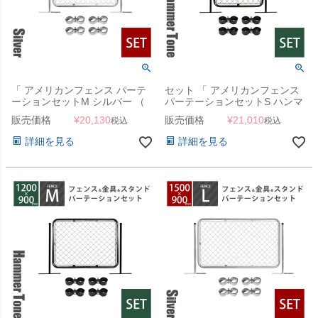
「 アメリカンフェンス パーテ
セット 「 アメリカンフェンス
ーションセットM シルバー （
パーテーションセットS ハンマ
1200×900mmフェンス＋
ートーンブラック （
販売価格
¥
20,130
販売価格
¥
21,010
税込
税込
Φ31.8mmスタンド2本＋ジョイ
900×900mmフェンス＋
ントA4個 ） 」
Φ31.8mmスタンド2本＋ジョイ
詳細を見る
詳細を見る
ントA4個 ） 」