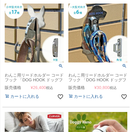
わんこ用リードホルダー コード
わんこ用リードホルダー コード
フック 「DOG HOOK ドッグフ
フック 「DOG HOOK ドッグフ
ック 壁付けリードフック 小中
ック 壁付けリードフック 小～
販売価格
¥
26,400
販売価格
¥
30,800
税込
税込
型犬向き R型」
大型犬向き 角型」
カートに入れる
カートに入れる