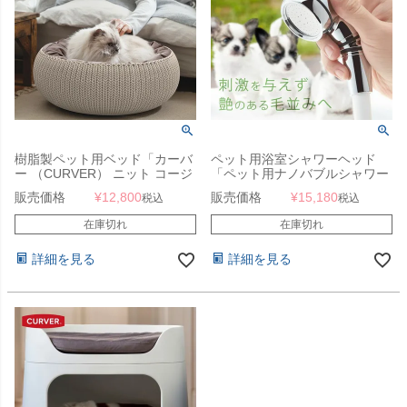
樹脂製ペット用ベッド「カーバ
ペット用浴室シャワーヘッド
ー （CURVER） ニット コージ
「ペット用ナノバブルシャワー
ー ペット用ベッド （KNIT
ヘッド ドギーナノ」
販売価格
¥
12,800
販売価格
¥
15,180
税込
税込
COZY PET BED）」
在庫切れ
在庫切れ
詳細を見る
詳細を見る