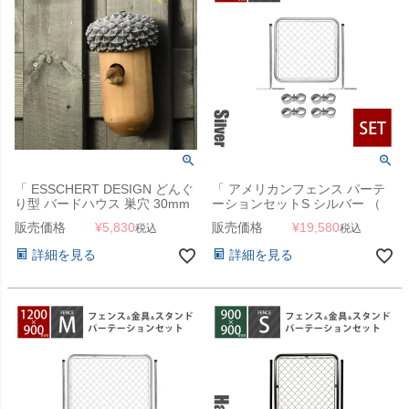
「 ESSCHERT DESIGN どんぐ
「 アメリカンフェンス パーテ
り型 バードハウス 巣穴 30mm
ーションセットS シルバー （
」
900×900mmフェンス＋
販売価格
¥
5,830
販売価格
¥
19,580
税込
税込
Φ31.8mmスタンド2本＋ジョイ
ントA4個 ） 」
詳細を見る
詳細を見る