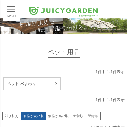
MENU
ペット用品
1
件中
1
-
1
件表示
ペット 水まわり
1
件中
1
-
1
件表示
並び替え
価格が安い順
価格が高い順
新着順
登録順