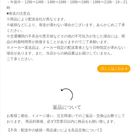
・午前中・12時〜14時・14時〜16時・16時〜18時・18時〜21時・19～21
時
■発送の注意点
※商品により配送会社が異なります。
※破損などにより、発送が適わない場合がございます。あらかじめご了承
ください。
※交通機関の不具合や悪天候などその他の不可抗力が生じた場合には、商
品の到着時間帯が前後することがありますのでご了承願います。
※メーカー直送品は、メーカー指定の配送業者となり日時指定が承れない
場合があります。また、当店からの納品書はお届けしていません。
ご了承ください。
詳しくはこちら
返品について
お客様ご都合、イメージ違い、注文間違いでのご返品・交換はお断りして
おります。 商品到着後、必ず3営業日以内に検品をお願い致します。
【不良・配送中の破損・商品違いによる良品交換について】