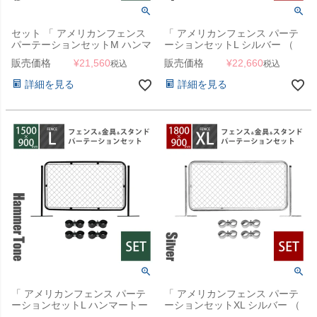
セット 「 アメリカンフェンス
「 アメリカンフェンス パーテ
パーテーションセットM ハンマ
ーションセットL シルバー （
ートーンブラック （
1500×900mmフェンス＋
販売価格
¥
21,560
販売価格
¥
22,660
税込
税込
1200×900mmフェンス＋
Φ31.8mmスタンド2本＋ジョイ
Φ31.8mmスタンド2本＋ジョイ
ントA4個 ） 」
詳細を見る
詳細を見る
ントA4個 ） 」
「 アメリカンフェンス パーテ
「 アメリカンフェンス パーテ
ーションセットL ハンマートー
ーションセットXL シルバー （
ンブラック （ 1500×900mmフ
1800×900mmフェンス＋