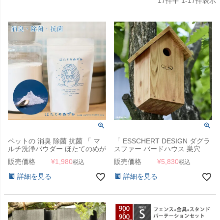
17
件中
1
-
17
件表示
ペットの 消臭 除菌 抗菌 「 マ
「 ESSCHERT DESIGN ダグラ
ルチ洗浄パウダー ほたてのめが
スファー バードハウス 巣穴
み 」 水に溶かしてスプレーす
28mm 」
販売価格
¥
1,980
販売価格
¥
5,830
税込
税込
るだけ 【スタッフも使用中！】
詳細を見る
詳細を見る