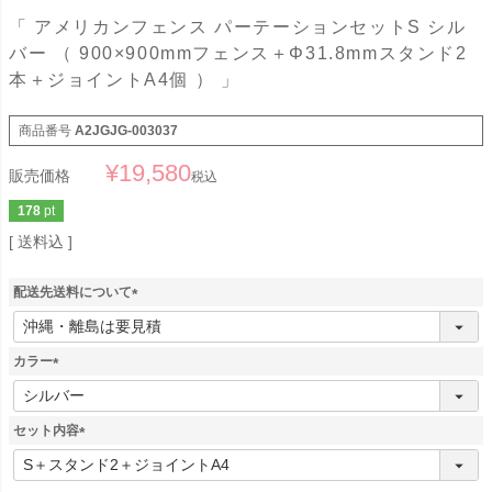
「 アメリカンフェンス パーテーションセットS シル
バー （ 900×900mmフェンス＋Φ31.8mmスタンド2
本＋ジョイントA4個 ） 」
商品番号
A2JGJG-003037
¥
19,580
販売価格
税込
178
pt
送料込
配送先送料について
(
必
須
カラー
)
(
必
須
セット内容
)
(
必