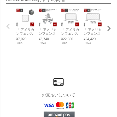
「 アメリカ
「 アメリカ
「 アメリカ
「 アメリカ
「 ア
ンフェンス
ンフェンス
ンフェンス
ンフェンス
ンフェ
900×900m
扉金具セッ
パーテーシ
パーテーシ
パーテ
¥
7,920
¥
3,740
¥
22,660
¥
24,420
¥
20,13
m Sサイズ
トA（Φ31.8
ョンセット
ョンセット
ョンセ
（税込）
（税込）
（税込）
（税込）
（税込）
シルバー 」
mm用） シ
L シルバー
XL シルバ
M シ
ルバー （
（ 1500×90
ー （ 1800×
（ 120
ヒンジA2個
0mmフェン
900mmフェ
0mm
＋ラッチA1
ス＋Φ31.8
ンス＋Φ31.
ス＋Φ3
個） 」
mmスタン
8mmスタン
mmス
ド2本＋ジ
ド2本＋ジ
ド2本
ョイントA4
ョイントA4
ョイン
個 ） 」
個 ） 」
個 ） 
お支払いについて