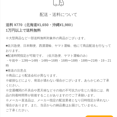
配送・送料について
送料 ¥770（北海道¥1,650・沖縄¥1,980）
1万円以上で
送料無料
※大型商品など一部送料無料対象外の商品がございます。
■佐川急便、日本郵便、西濃運輸、ヤマト運輸、他にて商品配送を行なって
おります。
■配達時間指定が可能です。（佐川急便、ヤマト運輸のみ）
・午前中・12時〜14時・14時〜16時・16時〜18時・18時〜21時・19～21
時
■発送の注意点
※商品により配送会社が異なります。
※破損などにより、発送が適わない場合がございます。あらかじめご了承
ください。
※交通機関の不具合や悪天候などその他の不可抗力が生じた場合には、商
品の到着時間帯が前後することがありますのでご了承願います。
※メーカー直送品は、メーカー指定の配送業者となり日時指定が承れない
場合があります。また、当店からの納品書はお届けしていません。
ご了承ください。