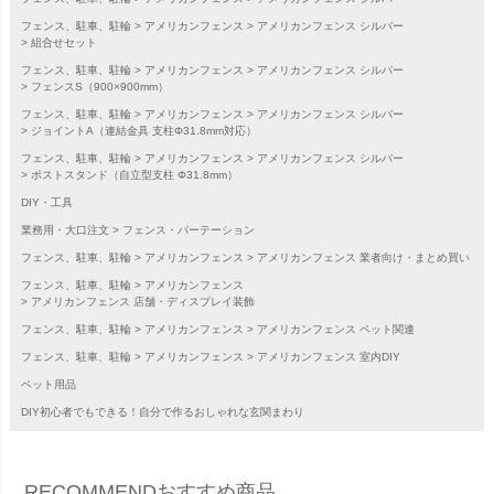
フェンス、駐車、駐輪
アメリカンフェンス
アメリカンフェンス シルバー
組合せセット
フェンス、駐車、駐輪
アメリカンフェンス
アメリカンフェンス シルバー
フェンスS（900×900mm）
フェンス、駐車、駐輪
アメリカンフェンス
アメリカンフェンス シルバー
ジョイントA（連結金具 支柱Φ31.8mm対応）
フェンス、駐車、駐輪
アメリカンフェンス
アメリカンフェンス シルバー
ポストスタンド（自立型支柱 Φ31.8mm）
DIY・工具
業務用・大口注文
フェンス・パーテーション
フェンス、駐車、駐輪
アメリカンフェンス
アメリカンフェンス 業者向け・まとめ買い
フェンス、駐車、駐輪
アメリカンフェンス
アメリカンフェンス 店舗・ディスプレイ装飾
フェンス、駐車、駐輪
アメリカンフェンス
アメリカンフェンス ペット関連
フェンス、駐車、駐輪
アメリカンフェンス
アメリカンフェンス 室内DIY
ペット用品
DIY初心者でもできる！自分で作るおしゃれな玄関まわり
RECOMMEND
おすすめ商品