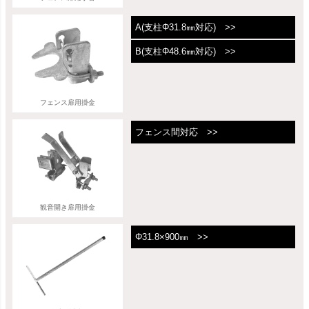
A(支柱Φ31.8㎜対応) >>
B(支柱Φ48.6㎜対応) >>
フェンス扉用掛金
フェンス間対応 >>
観音開き扉用掛金
Φ31.8×900㎜ >>