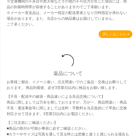
※交通機関の不具合や悪天候などその他の不可抗力が生じた場合には、商
品の到着時間帯が前後することがありますのでご了承願います。
※メーカー直送品は、メーカー指定の配送業者となり日時指定が承れない
場合があります。また、当店からの納品書はお届けしていません。
ご了承ください。
詳しくはこちら
返品について
お客様ご都合、イメージ違い、注文間違いでのご返品・交換はお断りして
おります。 商品到着後、必ず3営業日以内に検品をお願い致します。
【不良・配送中の破損・商品違いによる良品交換について】
商品に関しましては万全を期しておりますが、万が一、商品間違い・商品
不良・運送事故等に関しましては送料・手数料を当店負担にて早急に交換
対応させて頂きます。3営業日以内にお電話ください。
【ご注文前にご確認ください】
■商品の取付が可能か事前に必ずご確認ください。
■カラーやサイズは写真を通して見る時とは想像と違うと感じられる場合も