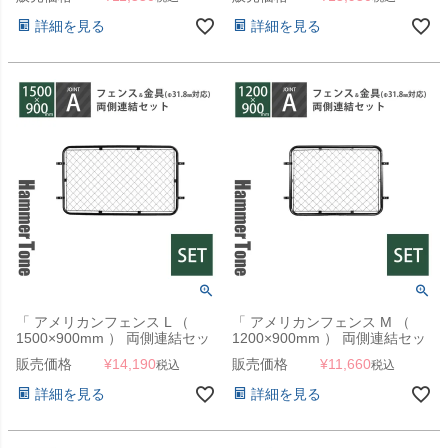
4個 ） ハンマートーンブラック
ト A 4個 ） ハンマートーンブラ
」
ック 」
詳細を見る
詳細を見る
「 アメリカンフェンス L （
「 アメリカンフェンス M （
1500×900mm ） 両側連結セッ
1200×900mm ） 両側連結セッ
ト A （ フェンス L + ジョイン
ト A （ フェンス M + ジョイン
販売価格
¥
14,190
販売価格
¥
11,660
税込
税込
ト A 4個 ） ハンマートーンブラ
ト A 4個 ） ハンマートーンブラ
ック 」
ック 」
詳細を見る
詳細を見る