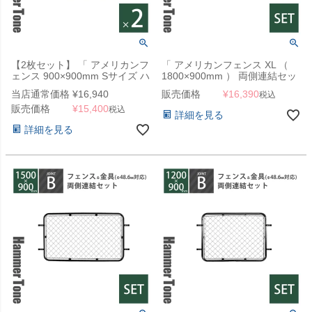
【2枚セット】 「 アメリカンフ
「 アメリカンフェンス XL （
ェンス 900×900mm Sサイズ ハ
1800×900mm ） 両側連結セッ
ンマートーンブラック 2枚セッ
ト B （ フェンス XL + ジョイン
当店通常価格
¥
16,940
販売価格
¥
16,390
税込
ト 」
ト B 4個 ） ハンマートーンブ
販売価格
¥
15,400
ラック 」
税込
詳細を見る
詳細を見る