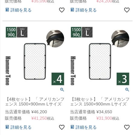
販売価格
¥
35,090
販売価格
¥
24,200
税込
税込
詳細を見る
詳細を見る
【4枚セット】 「 アメリカンフ
【3枚セット】 「 アメリカンフ
ェンス 1500×900mm Lサイズ
ェンス 1500×900mm Lサイズ
ハンマートーンブラック 4枚セ
ハンマートーンブラック 3枚セ
当店通常価格
¥
46,200
当店通常価格
¥
34,650
ット 」
ット 」
販売価格
¥
41,250
販売価格
¥
31,900
税込
税込
詳細を見る
詳細を見る