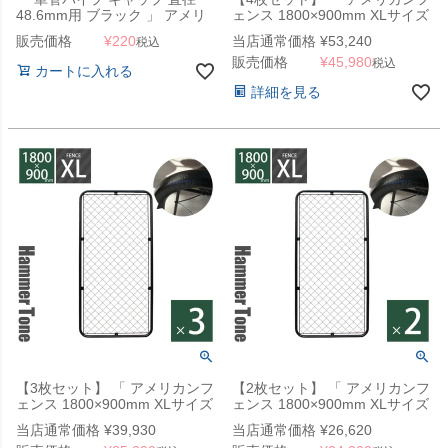
48.6mm用 ブラック 」 アメリ
ェンス 1800×900mm XLサイズ
カンフェンス 支柱キャップ
ハンマートーンブラック 4枚セ
販売価格
¥
220
当店通常価格
¥
53,240
税込
ット 」
販売価格
¥
45,980
税込
カートに入れる
詳細を見る
【3枚セット】 「 アメリカンフ
【2枚セット】 「 アメリカンフ
ェンス 1800×900mm XLサイズ
ェンス 1800×900mm XLサイズ
ハンマートーンブラック 3枚セ
ハンマートーンブラック 2枚セ
当店通常価格
¥
39,930
当店通常価格
¥
26,620
ット 」
ット 」