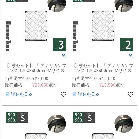
【3枚セット】 「 アメリカンフ
【2枚セット】 「 アメリカンフ
ェンス 1200×900mm Mサイズ
ェンス 1200×900mm Mサイズ
ハンマートーンブラック 3枚セ
ハンマートーンブラック 2枚セ
当店通常価格
¥
27,060
当店通常価格
¥
18,040
ット 」
ット 」
販売価格
¥
23,650
販売価格
¥
16,500
税込
税込
詳細を見る
詳細を見る