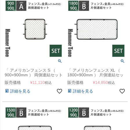
「 アメリカンフェンス S （
「 アメリカンフェンス XL （
900×900mm ） 両側連結セット
1800×900mm ） 片側連結セッ
A （ フェンス S + ジョイント A
ト B （ フェンス XL + ジョイン
販売価格
¥
11,110
販売価格
¥
14,850
税込
税込
4個 ） ハンマートーンブラック
ト B 2個 ） ハンマートーンブ
」
ラック 」
詳細を見る
詳細を見る