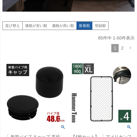
並び替え
価格が安い順
価格が高い順
新着順
登録順
85
件中
1
-
50
件表示
1
2
「 単管パイプ キャップ 直径
【4枚セット】 「 アメリカンフ