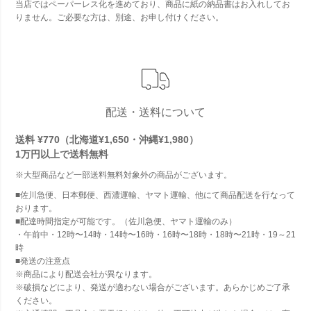
当店ではペーパーレス化を進めており、商品に紙の納品書はお入れしてお
りません。ご必要な方は、別途、お申し付けください。
配送・送料について
送料 ¥770（北海道¥1,650・沖縄¥1,980）
1万円以上で
送料無料
※大型商品など一部送料無料対象外の商品がございます。
■佐川急便、日本郵便、西濃運輸、ヤマト運輸、他にて商品配送を行なって
おります。
■配達時間指定が可能です。（佐川急便、ヤマト運輸のみ）
・午前中・12時〜14時・14時〜16時・16時〜18時・18時〜21時・19～21
時
■発送の注意点
※商品により配送会社が異なります。
※破損などにより、発送が適わない場合がございます。あらかじめご了承
ください。