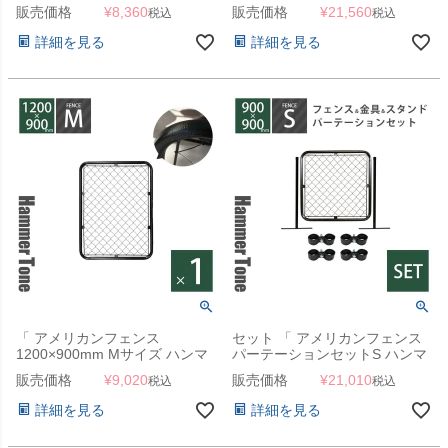
シルバー （ ヒンジA4個＋ダブ
ートーンブラック （
販売価格
¥
8,360
販売価格
¥
21,560
税込
税込
ルドアラッチA1個） 」
1200×900mmフェンス＋
Φ31.8mmスタンド2本＋ジョイ
詳細を見る
詳細を見る
ントA4個 ） 」
「 アメリカンフェンス
セット 「 アメリカンフェンス
1200×900mm Mサイズ ハンマ
パーテーションセットS ハンマ
ートーンブラック 」
ートーンブラック （
販売価格
¥
9,020
販売価格
¥
21,010
税込
税込
900×900mmフェンス＋
Φ31.8mmスタンド2本＋ジョイ
詳細を見る
詳細を見る
ントA4個 ） 」