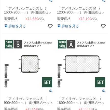
「 アメリカンフェンス L （
「 アメリカンフェンス M （
1500×900mm ） 両側連結セッ
1200×900mm ） 両側連結セッ
ト B （ フェンス L + ジョイン
ト B （ フェンス M + ジョイン
販売価格
¥
14,630
販売価格
¥
12,100
税込
税込
ト B 4個 ） ハンマートーンブ
ト B 4個 ） ハンマートーンブ
ラック 」
ラック 」
詳細を見る
詳細を見る
「 アメリカンフェンス S （
「 アメリカンフェンス XL （
900×900mm ） 両側連結セット
1800×900mm ） 両側連結セッ
B （ フェンス S + ジョイント B
ト A （ フェンス XL + ジョイン
販売価格
¥
11,550
販売価格
¥
15,950
税込
税込