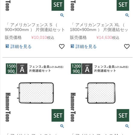
「 アメリカンフェンス S （
「 アメリカンフェンス XL （
900×900mm ） 片側連結セット
1800×900mm ） 片側連結セッ
B （ フェンス S + ジョイント B
ト A （ フェンス XL + ジョイン
販売価格
¥
10,010
販売価格
¥
14,630
税込
税込
2個 ） ハンマートーンブラック
ト A 2個 ） ハンマートーンブラ
」
ック 」
詳細を見る
詳細を見る