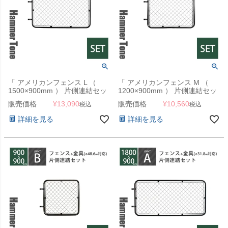
「 アメリカンフェンス L （
「 アメリカンフェンス M （
1500×900mm ） 片側連結セッ
1200×900mm ） 片側連結セッ
ト B （ フェンス L + ジョイン
ト B （ フェンス M + ジョイン
販売価格
¥
13,090
販売価格
¥
10,560
税込
税込
ト B 2個 ） ハンマートーンブ
ト B 2個 ） ハンマートーンブ
ラック 」
ラック 」
詳細を見る
詳細を見る