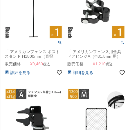
「 アメリカンフェンス ポスト
「 アメリカンフェンス用金具
スタンド H1800mm（直径
ドアヒンジA（Φ31.8mm用）
31.8mm） ブラック ※ゴムキャ
ブラック 」
販売価格
¥
9,460
販売価格
¥
1,210
税込
税込
ップ付 」
詳細を見る
詳細を見る