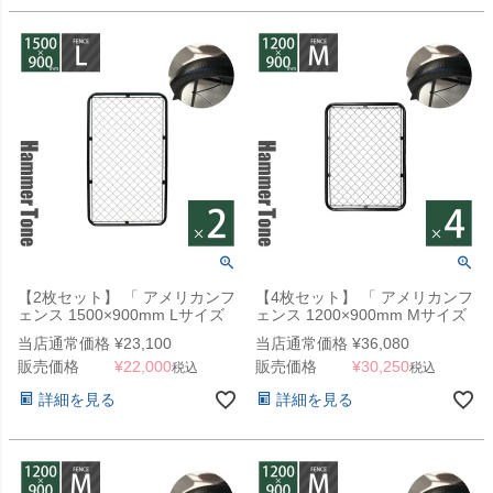
【2枚セット】 「 アメリカンフ
【4枚セット】 「 アメリカンフ
ェンス 1500×900mm Lサイズ
ェンス 1200×900mm Mサイズ
ハンマートーンブラック 2枚セ
ハンマートーンブラック 4枚セ
当店通常価格
¥
23,100
当店通常価格
¥
36,080
ット 」
ット 」
販売価格
¥
22,000
販売価格
¥
30,250
税込
税込
詳細を見る
詳細を見る