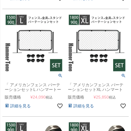
「 アメリカンフェンス パーテ
「 アメリカンフェンス パーテ
ーションセットL ハンマートー
ーションセットXL ハンマート
ンブラック （ 1500×900mmフ
ーンブラック （ 1800×900mm
販売価格
¥
24,090
販売価格
¥
25,850
税込
税込
ェンス＋Φ31.8mmスタンド2本
フェンス＋Φ31.8mmスタンド2
＋ジョイントA4個 ） 」
本＋ジョイントA4個 ） 」
詳細を見る
詳細を見る