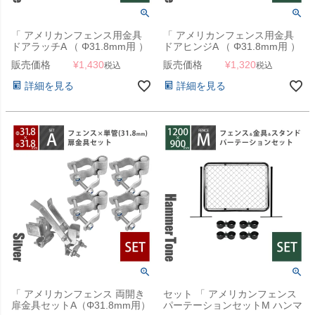
「 アメリカンフェンス用金具
「 アメリカンフェンス用金具
ドアラッチA （ Φ31.8mm用 ）
ドアヒンジA （ Φ31.8mm用 ）
ハンマートーンブラック 」【南
ハンマートーンブラック 」
販売価格
¥
1,430
販売価格
¥
1,320
税込
税込
京錠・錠前ロック可能】
詳細を見る
詳細を見る
「 アメリカンフェンス 両開き
セット 「 アメリカンフェンス
扉金具セットA（Φ31.8mm用）
パーテーションセットM ハンマ