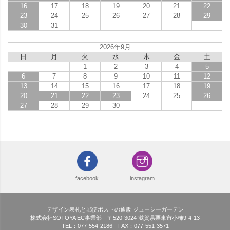
16
17
18
19
20
21
22
23
24
25
26
27
28
29
30
31
2026年9月
日
月
火
水
木
金
土
1
2
3
4
5
6
7
8
9
10
11
12
13
14
15
16
17
18
19
20
21
22
23
24
25
26
27
28
29
30
facebook
instagram
デザイン表札と郵便ポストの通販 ジューシーガーデン
株式会社SOTOYA EC事業部 〒520-3024 滋賀県栗東市小柿9-4-13
TEL：077-554-2186 FAX：077-551-3571