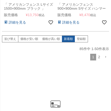
「 アメリカンフェンス Lサイズ
「 アメリカンフェンス
1500×900mm ブラック 」
900×900mm Sサイズ ハンマー
トーンブラック 」
販売価格
¥
13,750
販売価格
¥
8,470
税込
税込
詳細を見る
詳細を見る
並び替え
価格が安い順
価格が高い順
新着順
登録順
85
件中
1
-
50
件表示
1
2