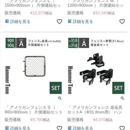
「 アメリカンフェンス L （
「 アメリカンフェンス M （
1500×900mm ） 片側連結セッ
1200×900mm ） 片側連結セッ
ト A （ フェンス L + ジョイン
ト A （ フェンス M + ジョイン
販売価格
¥
12,870
販売価格
¥
10,340
税込
税込
ト A 2個 ） ハンマートーンブラ
ト A 2個 ） ハンマートーンブラ
ック 」
ック 」
詳細を見る
詳細を見る
「 アメリカンフェンス S （
「 アメリカンフェンス 扉金具
900×900mm ） 片側連結セット
セットA（Φ31.8mm用） ハン
A （ フェンス S + ジョイント A
マートーンブラック （ ヒンジ
販売価格
¥
9,790
販売価格
¥
4,070
税込
税込
2個 ） ハンマートーンブラック
A2個＋ラッチA1個） 」
」
詳細を見る
詳細を見る