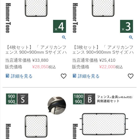
【4枚セット】 「 アメリカンフ
【3枚セット】 「 アメリカンフ
ェンス 900×900mm Sサイズ ハ
ェンス 900×900mm Sサイズ ハ
ンマートーンブラック 4枚セッ
ンマートーンブラック 3枚セッ
当店通常価格
¥
33,880
当店通常価格
¥
25,410
ト 」
ト 」
販売価格
¥
28,050
販売価格
¥
22,000
税込
税込
詳細を見る
詳細を見る