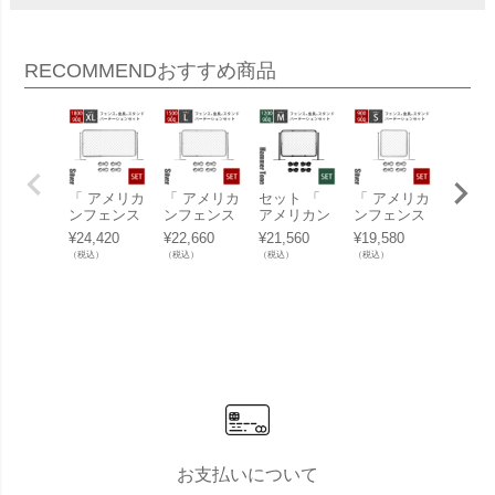
RECOMMEND
おすすめ商品
「 アメリカ
「 アメリカ
セット 「
「 アメリカ
「 ア
ンフェンス
ンフェンス
アメリカン
ンフェンス
ンフェ
パーテーシ
パーテーシ
フェンス パ
パーテーシ
パーテ
¥
24,420
¥
22,660
¥
21,560
¥
19,580
¥
24,09
ョンセット
ョンセット
ーテーショ
ョンセット
ョンセ
（税込）
（税込）
（税込）
（税込）
（税込）
XL シルバ
L シルバー
ンセットM
S シルバー
L ハン
ー （ 1800×
（ 1500×90
ハンマート
（ 900×900
トーン
900mmフェ
0mmフェン
ーンブラッ
mmフェン
ック （
ンス＋Φ31.
ス＋Φ31.8
ク （ 1200×
ス＋Φ31.8
0×900
8mmスタン
mmスタン
900mmフェ
mmスタン
フェン
ド2本＋ジ
ド2本＋ジ
ンス＋Φ31.
ド2本＋ジ
Φ31.
ョイントA4
ョイントA4
8mmスタン
ョイントA4
タンド
個 ） 」
個 ） 」
ド2本＋ジ
個 ） 」
＋ジョ
ョイントA4
トA4個
個 ） 」
」
お支払いについて