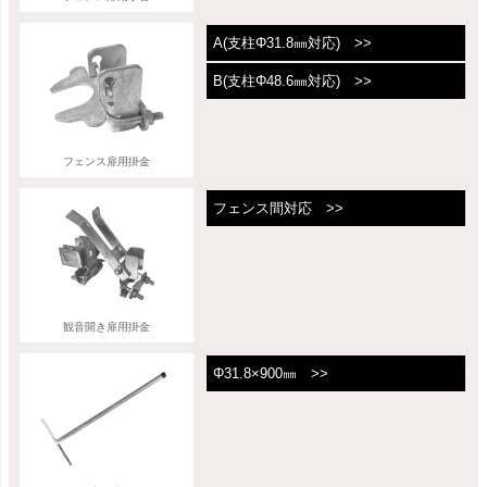
A(支柱Φ31.8㎜対応) >>
B(支柱Φ48.6㎜対応) >>
フェンス扉用掛金
フェンス間対応 >>
観音開き扉用掛金
Φ31.8×900㎜ >>