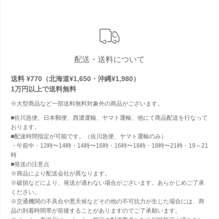
配送・送料について
送料 ¥770（北海道¥1,650・沖縄¥1,980）
1万円以上で
送料無料
※大型商品など一部送料無料対象外の商品がございます。
■佐川急便、日本郵便、西濃運輸、ヤマト運輸、他にて商品配送を行なって
おります。
■配達時間指定が可能です。（佐川急便、ヤマト運輸のみ）
・午前中・12時〜14時・14時〜16時・16時〜18時・18時〜21時・19～21
時
■発送の注意点
※商品により配送会社が異なります。
※破損などにより、発送が適わない場合がございます。あらかじめご了承
ください。
※交通機関の不具合や悪天候などその他の不可抗力が生じた場合には、商
品の到着時間帯が前後することがありますのでご了承願います。