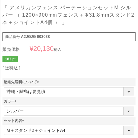
「 アメリカンフェンス パーテーションセットM シル
バー （ 1200×900mmフェンス＋Φ31.8mmスタンド2
本＋ジョイントA4個 ） 」
商品番号
A2JGJG-003038
¥
20,130
販売価格
税込
183
pt
送料込
配送先送料について
(
必
須
カラー
)
(
必
須
セット内容
)
(
必