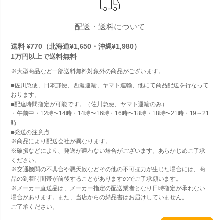
配送・送料について
送料 ¥770（北海道¥1,650・沖縄¥1,980）
1万円以上で
送料無料
※大型商品など一部送料無料対象外の商品がございます。
■佐川急便、日本郵便、西濃運輸、ヤマト運輸、他にて商品配送を行なって
おります。
■配達時間指定が可能です。（佐川急便、ヤマト運輸のみ）
・午前中・12時〜14時・14時〜16時・16時〜18時・18時〜21時・19～21
時
■発送の注意点
※商品により配送会社が異なります。
※破損などにより、発送が適わない場合がございます。あらかじめご了承
ください。
※交通機関の不具合や悪天候などその他の不可抗力が生じた場合には、商
品の到着時間帯が前後することがありますのでご了承願います。
※メーカー直送品は、メーカー指定の配送業者となり日時指定が承れない
場合があります。また、当店からの納品書はお届けしていません。
ご了承ください。