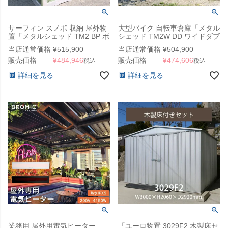
サーフィン スノボ 収納 屋外物
大型バイク 自転車倉庫「メタル
置「メタルシェッド TM2 BP ボ
シェッド TM2W DD ワイドダブ
ードプラス」
ルドア」片流れ屋根 ペントルー
当店通常価格
¥
515,900
当店通常価格
¥
504,900
フワイド
販売価格
¥
484,946
販売価格
¥
474,606
税込
税込
詳細を見る
詳細を見る
業務用 屋外用電気ヒーター
「ユーロ物置 3029F2 木製床セ