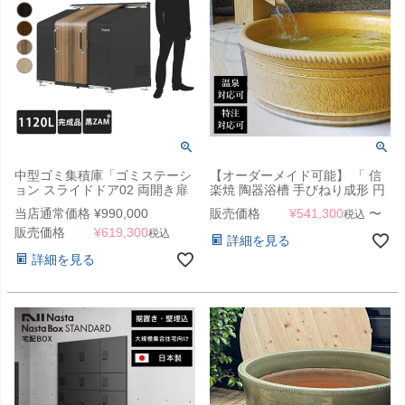
中型ゴミ集積庫「ゴミステーシ
【オーダーメイド可能】 「 信
ョン スライドドア02 両開き扉
楽焼 陶器浴槽 手びねり成形 円
1120L 黒ZAM」 ※法人宛配送
形 直径90cm～直径120cm 」
当店通常価格
¥
990,000
販売価格
¥
541,300
〜
税込
限定 （SN）
【受注生産】
販売価格
¥
619,300
税込
詳細を見る
詳細を見る