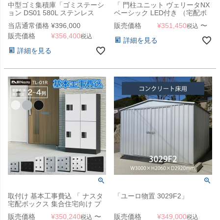
中型ゴミ集積庫「ゴミステーシ
「 門柱ユニット ヴェリータNX
ョン DS01 580L ステンレス
ベーシック LED付き （宅配ボ
W1200×D600×1000mm」
ックス2個 + 郵便ポスト + LED
当店通常価格
¥
396,000
販売価格
¥
351,450
〜
税込
（YHC）
照明）」
販売価格
¥
356,400
税込
詳細を見る
詳細を見る
取付け 基本工事費込 「 ナスタ
「ユーロ物置 3029F2」
宅配ボックス 集合住宅向け プ
チ宅 ユニット 据置き/床・背面
販売価格
¥
350,240
〜
販売価格
¥
349,000
税込
税込
固定 2～4列 + 幅木H100mmセ