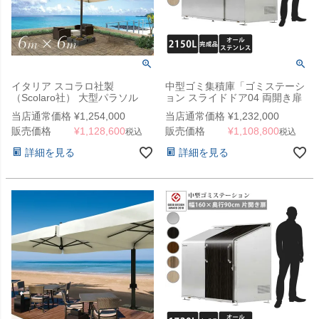
イタリア スコラロ社製
中型ゴミ集積庫「ゴミステーシ
（Scolaro社） 大型パラソル
ョン スライドドア04 両開き扉
「カプリ 6060 ＆ ポット型ウエ
ステンレス 2150L」 ※法人宛
当店通常価格
¥
1,254,000
当店通常価格
¥
1,232,000
イトベース セット」
配送限定 （SN）
販売価格
¥
1,128,600
販売価格
¥
1,108,800
税込
税込
詳細を見る
詳細を見る