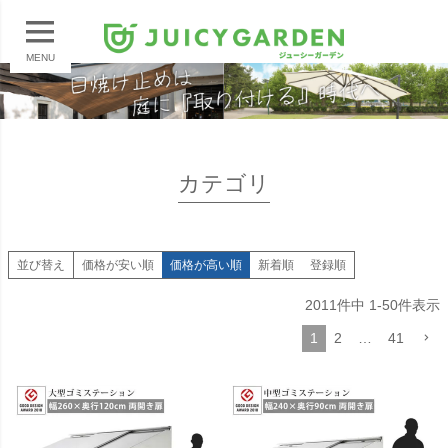
MENU
カテゴリ
並び替え
価格が安い順
価格が高い順
新着順
登録順
2011
件中
1
-
50
件表示
1
2
…
41