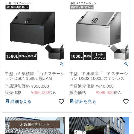
中型ゴミ集積庫 「ゴミステーシ
中型ゴミ集積庫「ゴミステーシ
ョン DS04 1580L 黒ZAM
ョン DS02 1000L ステンレス
W1900×D900×H1100mm」
W1500×D750×H1100mm」 ※
当店通常価格
¥
396,000
当店通常価格
¥
440,000
法人宛配送限定（SN）
販売価格
¥
396,000
販売価格
¥
396,000
税込
税込
詳細を見る
詳細を見る