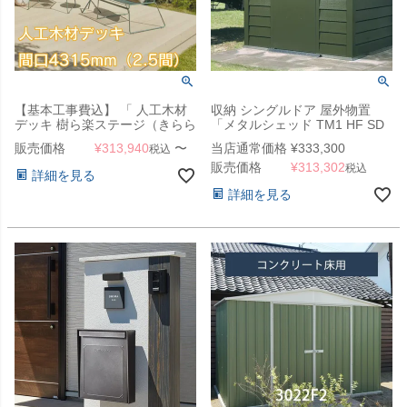
【基本工事費込】 「 人工木材
収納 シングルドア 屋外物置
デッキ 樹ら楽ステージ（きらら
「メタルシェッド TM1 HF SD
ステージ） デッキ本体 間口
ハーフ シングルドア アペック
販売価格
¥
313,940
〜
当店通常価格
¥
333,300
税込
4315mm（2.5間） 」 【滋賀・
スルーフ」
販売価格
¥
313,302
京都・大阪のみ対応可能】
税込
詳細を見る
詳細を見る