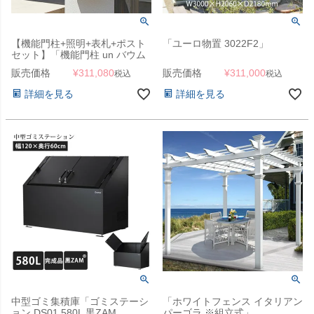
【機能門柱+照明+表札+ポスト
「ユーロ物置 3022F2」
セット】「機能門柱 un バウム
（BAUM）」
販売価格
¥
311,080
販売価格
¥
311,000
税込
税込
詳細を見る
詳細を見る
中型ゴミ集積庫「ゴミステーシ
「ホワイトフェンス イタリアン
ョン DS01 580L 黒ZAM
パーゴラ ※組立式」