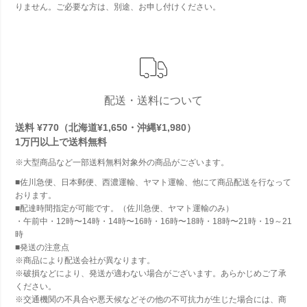
りません。ご必要な方は、別途、お申し付けください。
配送・送料について
送料 ¥770（北海道¥1,650・沖縄¥1,980）
1万円以上で
送料無料
※大型商品など一部送料無料対象外の商品がございます。
■佐川急便、日本郵便、西濃運輸、ヤマト運輸、他にて商品配送を行なって
おります。
■配達時間指定が可能です。（佐川急便、ヤマト運輸のみ）
・午前中・12時〜14時・14時〜16時・16時〜18時・18時〜21時・19～21
時
■発送の注意点
※商品により配送会社が異なります。
※破損などにより、発送が適わない場合がございます。あらかじめご了承
ください。
※交通機関の不具合や悪天候などその他の不可抗力が生じた場合には、商