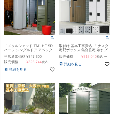
「メタルシェッド TM1 HF SD
取付け 基本工事費込 「 ナスタ
ハーフ シングルドア アペック
宅配ボックス 集合住宅向け プ
スルーフ 窓付き」
チ宅 ユニット 壁付け 2～4列 セ
当店通常価格
¥
347,600
販売価格
¥
315,040
〜
税込
ット KS-TL01R 」
販売価格
¥
326,744
税込
詳細を見る
詳細を見る