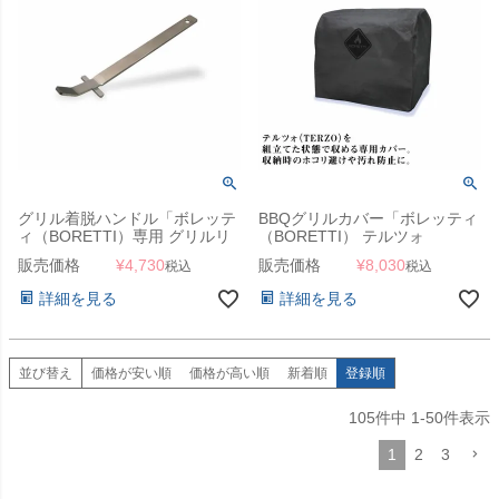
グリル着脱ハンドル「ボレッテ
BBQグリルカバー「ボレッティ
ィ（BORETTI）専用 グリルリ
（BORETTI） テルツォ
フトアップツール」
（TERZO）専用カバー」
販売価格
¥
4,730
販売価格
¥
8,030
税込
税込
詳細を見る
詳細を見る
並び替え
価格が安い順
価格が高い順
新着順
登録順
105
件中
1
-
50
件表示
1
2
3