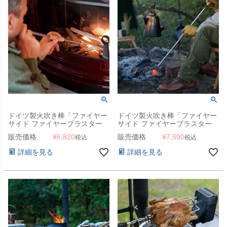
ドイツ製火吹き棒「ファイヤー
ドイツ製火吹き棒「ファイヤー
サイド ファイヤーブラスター
サイド ファイヤーブラスター
60」
80」
販売価格
¥
6,820
販売価格
¥
7,590
税込
税込
詳細を見る
詳細を見る