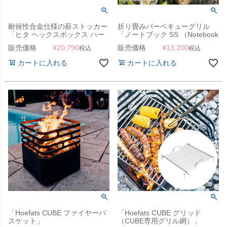
耐候性合金仕様の薪ストッカー
折り畳みバーベキューグリル
「ヒタ ヘックスボックス ハー
「ノートブック SS （Notebook
フ（Heta Hexbox Half）」
grill SS）」
販売価格
¥
20,790
販売価格
¥
13,200
税込
税込
カートに入れる
カートに入れる
「Hoefats CUBE ファイヤーバ
「Hoefats CUBE グリッド
スケット」
（CUBE専用グリル網）」