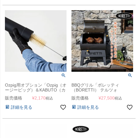
Ozpig用オプション「Ozpig（オ
BBQグリル「ボレッティ
ージーピッグ）＆KABUTO（カ
（BORETTI） テルツォ
ブト）用 クリーニングブラシ」
（TERZO）」
販売価格
¥
2,170
販売価格
¥
27,500
税込
税込
詳細を見る
詳細を見る