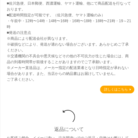
■佐川急便、日本郵便、西濃運輸、ヤマト運輸、他にて商品配送を行なって
おります。
■配達時間指定が可能です。（佐川急便、ヤマト運輸のみ）
・午前中・12時〜14時・14時〜16時・16時〜18時・18時〜21時・19～21
時
■発送の注意点
※商品により配送会社が異なります。
※破損などにより、発送が適わない場合がございます。あらかじめご了承
ください。
※交通機関の不具合や悪天候などその他の不可抗力が生じた場合には、商
品の到着時間帯が前後することがありますのでご了承願います。
※メーカー直送品は、メーカー指定の配送業者となり日時指定が承れない
場合があります。また、当店からの納品書はお届けしていません。
ご了承ください。
詳しくはこちら
返品について