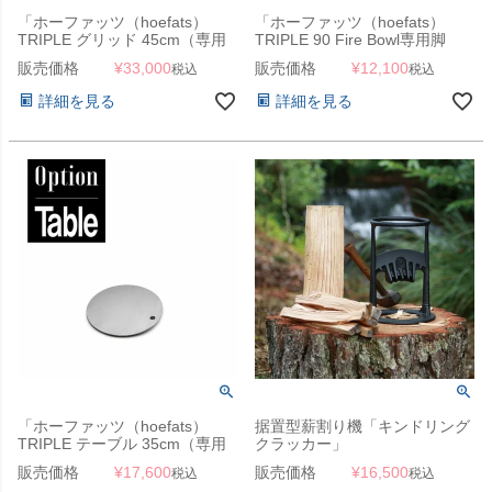
「ホーファッツ（hoefats）
「ホーファッツ（hoefats）
TRIPLE グリッド 45cm（専用
TRIPLE 90 Fire Bowl専用脚
グリル網）」
TRIPLE 90 Feet」
販売価格
¥
33,000
販売価格
¥
12,100
税込
税込
詳細を見る
詳細を見る
「ホーファッツ（hoefats）
据置型薪割り機「キンドリング
TRIPLE テーブル 35cm（専用
クラッカー」
ホットプレート）」
販売価格
¥
17,600
販売価格
¥
16,500
税込
税込