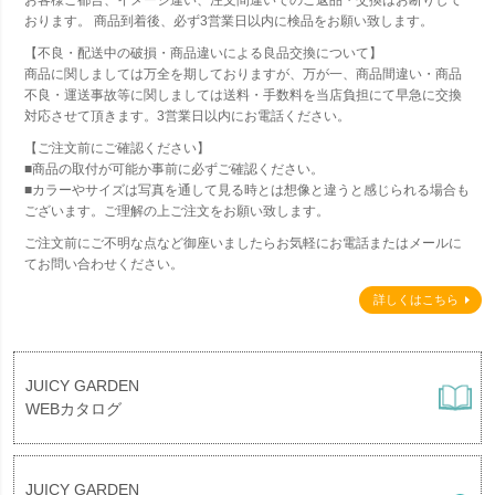
お客様ご都合、イメージ違い、注文間違いでのご返品・交換はお断りして
おります。 商品到着後、必ず3営業日以内に検品をお願い致します。
【不良・配送中の破損・商品違いによる良品交換について】
商品に関しましては万全を期しておりますが、万が一、商品間違い・商品
不良・運送事故等に関しましては送料・手数料を当店負担にて早急に交換
対応させて頂きます。3営業日以内にお電話ください。
【ご注文前にご確認ください】
■商品の取付が可能か事前に必ずご確認ください。
■カラーやサイズは写真を通して見る時とは想像と違うと感じられる場合も
ございます。ご理解の上ご注文をお願い致します。
ご注文前にご不明な点など御座いましたらお気軽にお電話またはメールに
てお問い合わせください。
詳しくはこちら
JUICY GARDEN
WEBカタログ
JUICY GARDEN