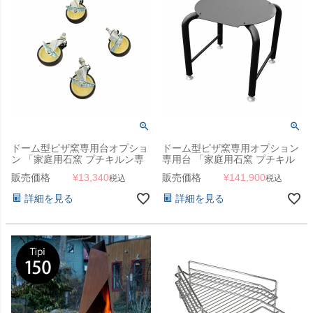
ドーム型ピザ窯専用台オプショ
ドーム型ピザ窯専用オプション
ン 「家庭用石窯 プチキルン専
専用台 「家庭用石窯 プチキル
用 架台用キャスター4個セッ
ン専用 スチール製架台 ※キャ
販売価格
¥
13,340
販売価格
¥
141,900
税込
税込
ト」
スター別売り」
詳細を見る
詳細を見る