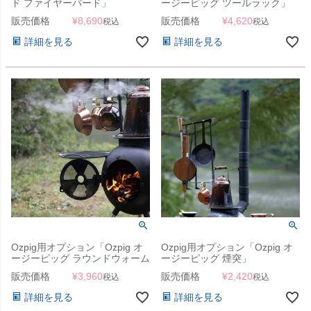
ド ファイヤーバード」
ージーピッグ ツールラック」
販売価格
¥
8,690
販売価格
¥
4,620
税込
税込
詳細を見る
詳細を見る
Ozpig用オプション「Ozpig オ
Ozpig用オプション「Ozpig オ
ージーピッグ ラウンドウォーム
ージーピッグ 煙突」
プレート」
販売価格
¥
3,960
販売価格
¥
2,420
税込
税込
詳細を見る
詳細を見る