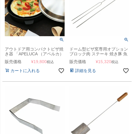
アウトドア用コンパクトピザ焼
ドーム型ピザ窯専用オプション
き器 「APELUCA （アペルカ）
ブロック肉 ステーキ 焼き豚 魚
ピザオーブンポット」
「家庭用石窯 プチキルン専用
販売価格
¥
19,800
販売価格
¥
15,320
税込
税込
串焼きセット」
カートに入れる
詳細を見る