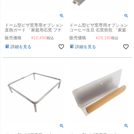
ドーム型ピザ窯専用オプション
ドーム型ピザ窯専用オプション
直熱ガード 「家庭用石窯 プチ
コーヒー生豆 石窯焙煎 「家庭
キルン専用 炭ガード」
用石窯 プチキルン専用 コーヒ
販売価格
¥
10,480
販売価格
¥
29,180
税込
税込
ー焙煎器」
詳細を見る
詳細を見る