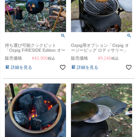
持ち運び可能クックピット
Ozpig用オプション「Ozpig オ
「Ozpig FIRESIDE Edition オー
ージーピッグ ロティサリー」
ジーピッグ ファイヤーサイドエ
販売価格
¥
42,900
販売価格
¥
9,240
税込
税込
ディション」
詳細を見る
詳細を見る