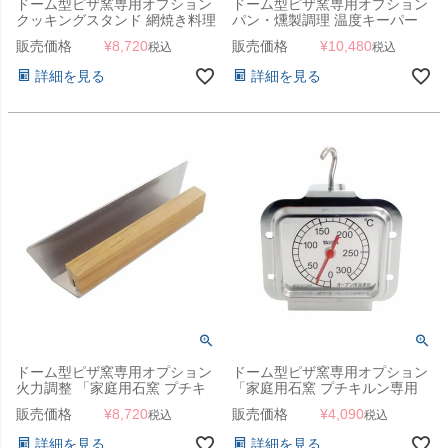
ドーム型ピザ窯専用オプション
ドーム型ピザ窯専用オプション
クッキングスタンド 網焼き料理
パン・燻製調理 温度キーパー
用 肉 野菜 魚 塩焼き BBQ 「家
「家庭用石窯 プチキルン専用
販売価格
¥
8,720
販売価格
¥
10,480
税込
税込
庭用石窯 プチキルン専用 五
蓋」
徳」
詳細を見る
詳細を見る
ドーム型ピザ窯専用オプション
ドーム型ピザ窯専用オプション
火力調整 「家庭用石窯 プチキ
「家庭用石窯 プチキルン専用
ルン専用 空気調整プレート」
温度計」
販売価格
¥
8,720
販売価格
¥
4,090
税込
税込
詳細を見る
詳細を見る