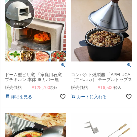
ドーム型ピザ窯 「家庭用石窯
コンパクト燻製器 「APELUCA
プチキルン 本体 ※カバー無
（アペルカ） テーブルトップス
し」
モーカー」
販売価格
¥
128,700
販売価格
¥
16,500
税込
税込
詳細を見る
カートに入れる