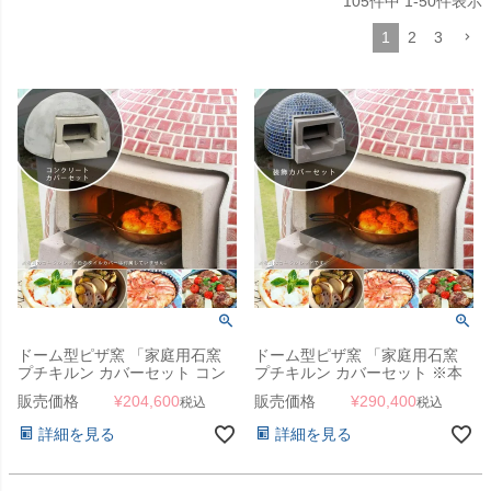
105
件中
1
-
50
件表示
1
2
3
ドーム型ピザ窯 「家庭用石窯
ドーム型ピザ窯 「家庭用石窯
プチキルン カバーセット コン
プチキルン カバーセット ※本
クリート ※本体＋カバー」
体＋装飾カバー」
販売価格
¥
204,600
販売価格
¥
290,400
税込
税込
詳細を見る
詳細を見る