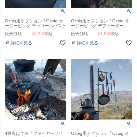
Ozpig用オプション「Ozpig オ
Ozpig用オプション「Ozpig オ
ージーピッグ チャコールバスケ
ージーピッグ デフューザー」
ット」
販売価格
¥
5,390
販売価格
¥
1,980
税込
税込
詳細を見る
詳細を見る
4役火ばさみ「ファイヤーサイ
Ozpig用オプション「Ozpig オ