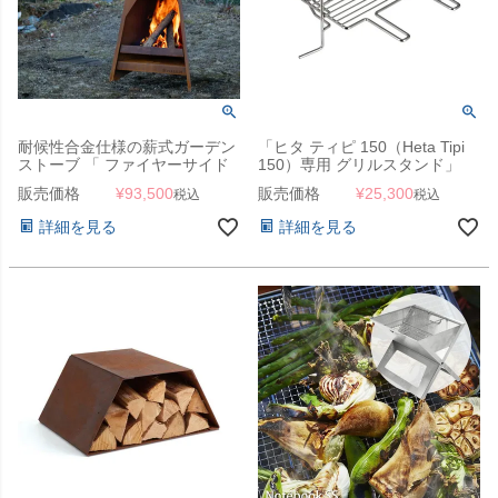
耐候性合金仕様の薪式ガーデン
「ヒタ ティピ 150（Heta Tipi
ストーブ 「 ファイヤーサイド
150）専用 グリルスタンド」
ティピ 150 （ FIRESIDE Tipi
販売価格
¥
93,500
販売価格
¥
25,300
税込
税込
150 ） 」
詳細を見る
詳細を見る