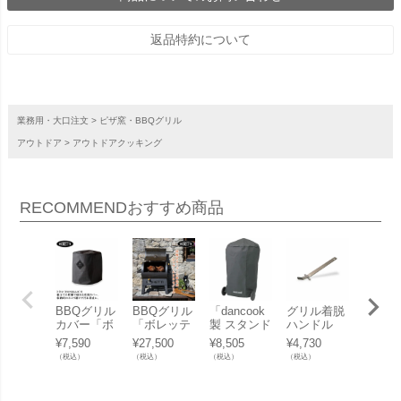
返品特約について
業務用・大口注文
ピザ窯・BBQグリル
アウトドア
アウトドアクッキング
RECOMMEND
おすすめ商品
BBQグリル
BBQグリル
「dancook
グリル着脱
BBQ
カバー「ボ
「ボレッテ
製 スタンド
ハンドル
「ヤグ
レッティ
ィ（BORE
BBQ（バー
「ボレッテ
（YAG
¥
7,590
¥
27,500
¥
8,505
¥
4,730
¥
11,00
（BORETT
TTI） テル
ベキュー）
ィ（BORE
A） 
（税込）
（税込）
（税込）
（税込）
（税込）
I） トネロ
ツォ（TER
専用カバー
TTI）専用
ァグリ
（TONELL
ZO）」
M・S共
グリルリフ
用 グ
O）専用カ
用」
トアップツ
レート