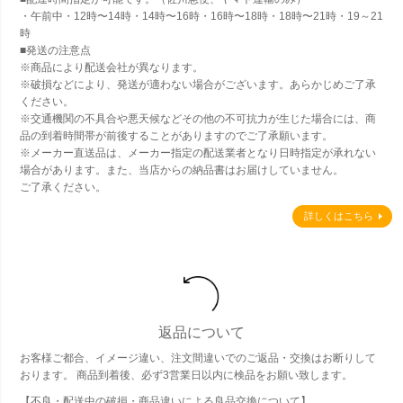
・午前中・12時〜14時・14時〜16時・16時〜18時・18時〜21時・19～21
時
■発送の注意点
※商品により配送会社が異なります。
※破損などにより、発送が適わない場合がございます。あらかじめご了承
ください。
※交通機関の不具合や悪天候などその他の不可抗力が生じた場合には、商
品の到着時間帯が前後することがありますのでご了承願います。
※メーカー直送品は、メーカー指定の配送業者となり日時指定が承れない
場合があります。また、当店からの納品書はお届けしていません。
ご了承ください。
詳しくはこちら
返品について
お客様ご都合、イメージ違い、注文間違いでのご返品・交換はお断りして
おります。 商品到着後、必ず3営業日以内に検品をお願い致します。
【不良・配送中の破損・商品違いによる良品交換について】