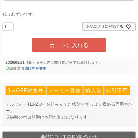
須
)
残りわずかです。
お気に入りに登録する
カートに入れる
2026/08/21（金）
に
弊社指定便
でお届けします。
滋賀県
お届け先を変更
3％OFF対象外
メーカー直送
輸入品
代引不可
テルツォ（TERZO）を組み立てた状態ですっぽり収める専用カバ
ー。
収納時のホコリ避けや汚れ防止になります。
商品についてのお問い合わせ