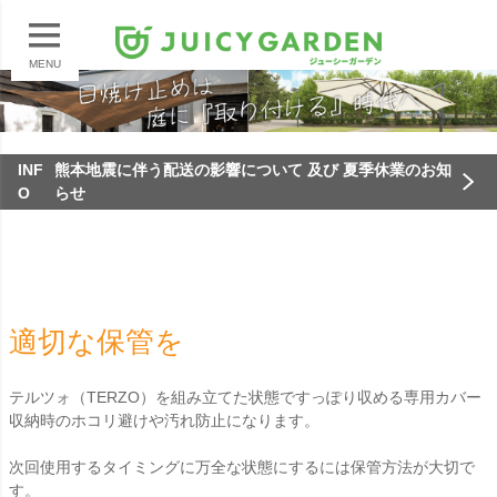
MENU
INF
熊本地震に伴う配送の影響について 及び 夏季休業のお知
O
らせ
適切な保管を
テルツォ（TERZO）を組み立てた状態ですっぽり収める専用カバー
収納時のホコリ避けや汚れ防止になります。
次回使用するタイミングに万全な状態にするには保管方法が大切で
す。