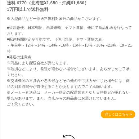
送料 ¥770（北海道¥1,650・沖縄¥1,980）
1万円以上で
送料無料
※大型商品など一部送料無料対象外の商品がございます。
■佐川急便、日本郵便、西濃運輸、ヤマト運輸、他にて商品配送を行なって
おります。
■配達時間指定が可能です。（佐川急便、ヤマト運輸のみ）
・午前中・12時〜14時・14時〜16時・16時〜18時・18時〜21時・19～21
時
■発送の注意点
※商品により配送会社が異なります。
※破損などにより、発送が適わない場合がございます。あらかじめご了承
ください。
※交通機関の不具合や悪天候などその他の不可抗力が生じた場合には、商
品の到着時間帯が前後することがありますのでご了承願います。
※メーカー直送品は、メーカー指定の配送業者となり日時指定が承れない
場合があります。また、当店からの納品書はお届けしていません。
ご了承ください。
詳しくはこちら