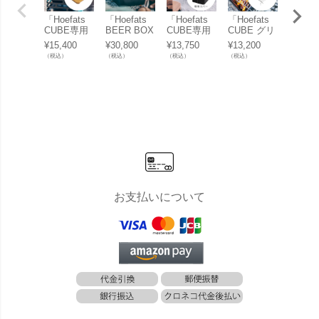
「Hoefats
「Hoefats
「Hoefats
「Hoefats
「Hoef
CUBE専用
BEER BOX
CUBE専用
CUBE グリ
CUBE
ボード」
ファイヤー
カバー」
ッド （CUB
ンチャ
¥
15,400
¥
30,800
¥
13,750
¥
13,200
¥
17,60
バスケッ
E専用グリ
UBE
（税込）
（税込）
（税込）
（税込）
（税込）
ト」
ル網）」
リル鉄
板）」
お支払いについて