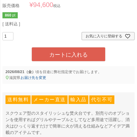
¥
94,600
販売価格
税込
860
pt
送料込
お気に入りに登録する
カートに入れる
2026/08/21（金）
に
弊社指定便
でお届けします。
滋賀県
お届け先を変更
送料無料
メーカー直送
輸入品
代引不可
スクウェア型のスタイリッシュな焚火台です。別売りのオプショ
ンを使用すればグリルやテーブルとしてなど多用途で活躍し、消
火はひっくり返すだけで簡単に火が消える仕組みなどアイデア満
載のアイテムです。