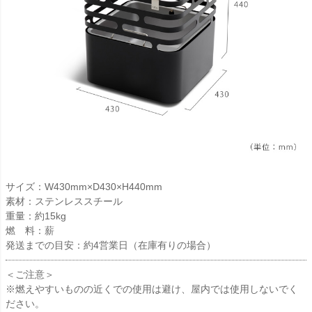
サイズ：W430mm×D430×H440mm
素材：ステンレススチール
重量：約15kg
燃 料：薪
発送までの目安：約4営業日（在庫有りの場合）
＜ご注意＞
※燃えやすいものの近くでの使用は避け、屋内では使用しないでく
ださい。