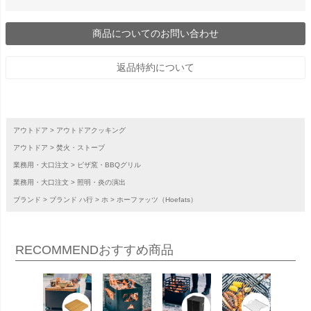
商品についてのお問い合わせ
返品特約について
アウトドア
アウトドアクッキング
アウトドア
焚火・ストーブ
業務用・大口注文
ピザ窯・BBQグリル
業務用・大口注文
照明・炎の演出
ブランド
ブランド ハ行
ホ
ホーファッツ（Hoefats）
RECOMMEND
おすすめ商品