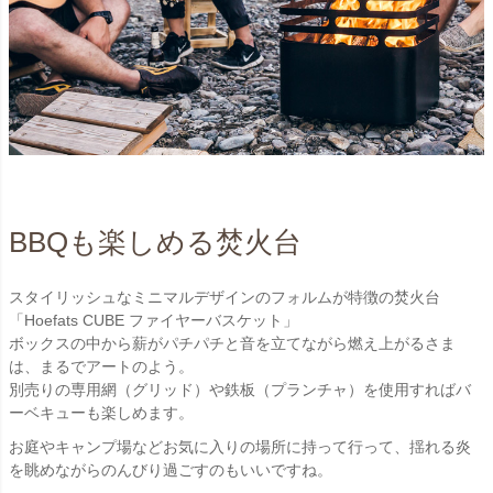
BBQも楽しめる焚火台
スタイリッシュなミニマルデザインのフォルムが特徴の焚火台
「Hoefats CUBE ファイヤーバスケット」
ボックスの中から薪がパチパチと音を立てながら燃え上がるさま
は、まるでアートのよう。
別売りの専用網（グリッド）や鉄板（プランチャ）を使用すればバ
ーベキューも楽しめます。
お庭やキャンプ場などお気に入りの場所に持って行って、揺れる炎
を眺めながらのんびり過ごすのもいいですね。