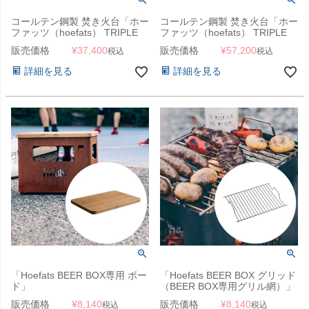
コールテン鋼製 焚き火台「ホー
コールテン鋼製 焚き火台「ホー
ファッツ（hoefats） TRIPLE
ファッツ（hoefats） TRIPLE
ファイヤーボウル 65cm」
ファイヤーボウル 90cm」
販売価格
¥
37,400
販売価格
¥
57,200
税込
税込
詳細を見る
詳細を見る
「Hoefats BEER BOX専用 ボー
「Hoefats BEER BOX グリッド
ド」
（BEER BOX専用グリル網）」
販売価格
¥
8,140
販売価格
¥
8,140
税込
税込