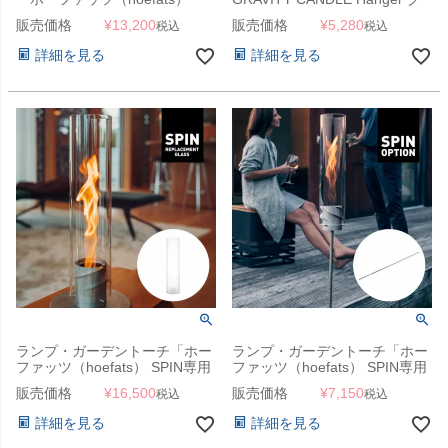
SPIN専用 バイオエタノールボ
ラビティキャンドル専用 ハンガ
販売価格
¥
13,200
販売価格
¥
5,280
税込
税込
トル 1L（6本セット）」
ー」
詳細を見る
詳細を見る
ランプ・ガーデントーチ「ホー
ランプ・ガーデントーチ「ホー
ファッツ（hoefats） SPIN専用
ファッツ（hoefats） SPIN専用
リプレイスメントガラス（交換
ポール」
販売価格
¥
16,500
販売価格
¥
7,150
税込
税込
用）」
詳細を見る
詳細を見る