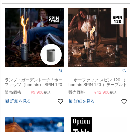
ランプ・ガーデントーチ「ホー
「 ホーファッツ スピン 120 （
ファッツ（hoefats） SPIN 120
hoefats SPIN 120 ）テーブルト
専用 スタンド延長 エレベーシ
ップ ランタン 」 ランプ・ガー
販売価格
¥
9,900
販売価格
¥
42,900
税込
税込
ョン」
デントーチ
詳細を見る
詳細を見る