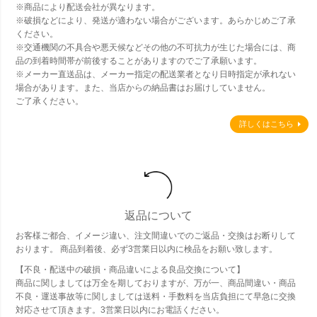
※商品により配送会社が異なります。
※破損などにより、発送が適わない場合がございます。あらかじめご了承
ください。
※交通機関の不具合や悪天候などその他の不可抗力が生じた場合には、商
品の到着時間帯が前後することがありますのでご了承願います。
※メーカー直送品は、メーカー指定の配送業者となり日時指定が承れない
場合があります。また、当店からの納品書はお届けしていません。
ご了承ください。
詳しくはこちら
返品について
お客様ご都合、イメージ違い、注文間違いでのご返品・交換はお断りして
おります。 商品到着後、必ず3営業日以内に検品をお願い致します。
【不良・配送中の破損・商品違いによる良品交換について】
商品に関しましては万全を期しておりますが、万が一、商品間違い・商品
不良・運送事故等に関しましては送料・手数料を当店負担にて早急に交換
対応させて頂きます。3営業日以内にお電話ください。