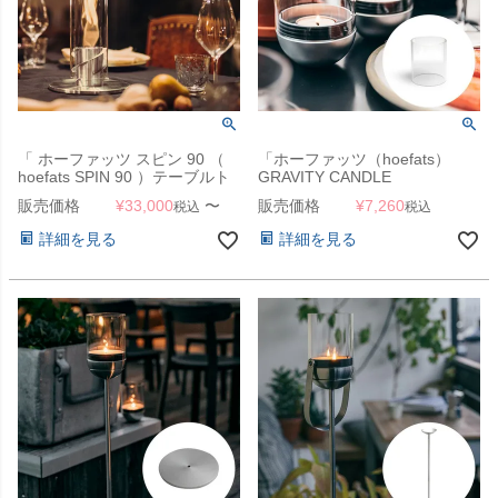
「 ホーファッツ スピン 90 （
「ホーファッツ（hoefats）
hoefats SPIN 90 ）テーブルト
GRAVITY CANDLE
ップ ランタン 」 ランプ・ガー
REPLACEMENT Glass グラビ
販売価格
¥
33,000
〜
販売価格
¥
7,260
税込
税込
デントーチ
ティキャンドル専用 リプレイス
メント ガラス」
詳細を見る
詳細を見る