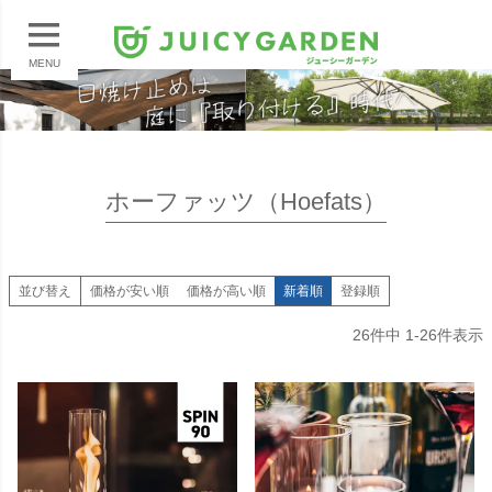
MENU
ホーファッツ（Hoefats）
並び替え
価格が安い順
価格が高い順
新着順
登録順
26
件中
1
-
26
件表示