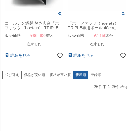
コールテン鋼製 焚き火台「ホー
「ホーファッツ（hoefats）
ファッツ（hoefats） TRIPLE
TRIPLE専用ポール 40cm」
ファイヤーボウル 120cm」
販売価格
¥
96,800
販売価格
¥
7,150
税込
税込
在庫切れ
在庫切れ
詳細を見る
詳細を見る
並び替え
価格が安い順
価格が高い順
新着順
登録順
26
件中
1
-
26
件表示