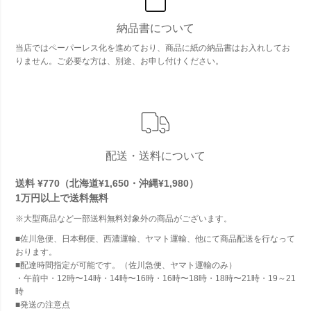
納品書について
当店ではペーパーレス化を進めており、商品に紙の納品書はお入れしてお
りません。ご必要な方は、別途、お申し付けください。
配送・送料について
送料 ¥770（北海道¥1,650・沖縄¥1,980）
1万円以上で
送料無料
※大型商品など一部送料無料対象外の商品がございます。
■佐川急便、日本郵便、西濃運輸、ヤマト運輸、他にて商品配送を行なって
おります。
■配達時間指定が可能です。（佐川急便、ヤマト運輸のみ）
・午前中・12時〜14時・14時〜16時・16時〜18時・18時〜21時・19～21
時
■発送の注意点