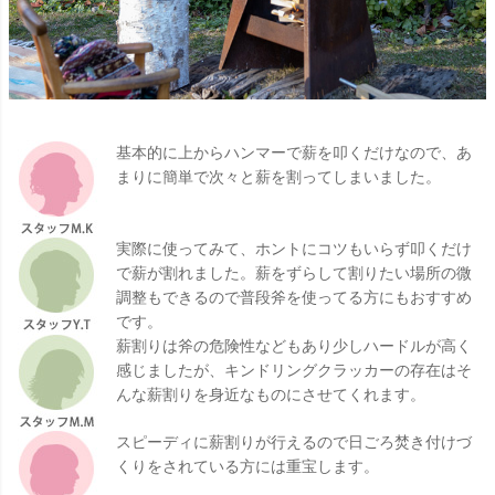
基本的に上からハンマーで薪を叩くだけなので、あ
まりに簡単で次々と薪を割ってしまいました。
実際に使ってみて、ホントにコツもいらず叩くだけ
で薪が割れました。薪をずらして割りたい場所の微
調整もできるので普段斧を使ってる方にもおすすめ
です。
薪割りは斧の危険性などもあり少しハードルが高く
感じましたが、キンドリングクラッカーの存在はそ
んな薪割りを身近なものにさせてくれます。
スピーディに薪割りが行えるので日ごろ焚き付けづ
くりをされている方には重宝します。