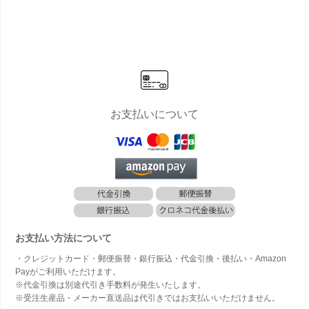
プ 「ナスタ
プ 幅木セッ
※本体
（NASTA）
ト 「ナスタ
バー」
宅配ボック
（NASTA）
ス ビッグ B
宅配ボック
IG 据置タイ
ス レギュラ
プ 幅木セッ
ー REGULA
ト KS-TLT4
R 据置タイ
50-S600」
プ 幅木セッ
ト KS-TLT2
40-S500」
お支払いについて
お支払い方法について
・クレジットカード・郵便振替・銀行振込・代金引換・後払い・Amazon
Payがご利用いただけます。
※代金引換は別途代引き手数料が発生いたします。
※受注生産品・メーカー直送品は代引きではお支払いいただけません。