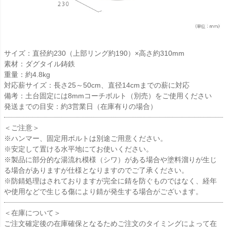
サイズ：直径約230（上部リング約190）×高さ約310mm
素材：ダグタイル鋳鉄
重量：約4.8kg
対応薪サイズ：長さ25～50cm、直径14cmまでの薪に対応
備考：土台固定には8mmコーチボルト（別売）をご使用ください
発送までの目安：約3営業日（在庫有りの場合）
＜ご注意＞
※ハンマー、固定用ボルトは別途ご用意ください。
※安定して置ける水平地にてお使いください。
※製品に部分的な湯流れ模様（シワ）がある場合や塗料溜りが生じ
る場合がありますが仕様となりますのでご了承ください。
※防錆処理はされておりますが完全に錆を防ぐものではなく、経年
や使用などで生じる傷により錆が発生する場合がございます。
＜在庫について＞
ご注文確定後の在庫確保となるためご注文のタイミングによって在