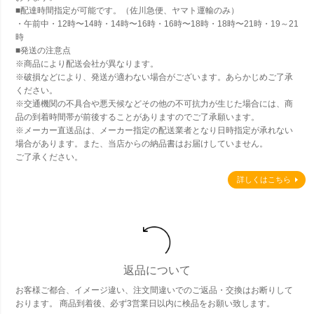
■配達時間指定が可能です。（佐川急便、ヤマト運輸のみ）
・午前中・12時〜14時・14時〜16時・16時〜18時・18時〜21時・19～21
時
■発送の注意点
※商品により配送会社が異なります。
※破損などにより、発送が適わない場合がございます。あらかじめご了承
ください。
※交通機関の不具合や悪天候などその他の不可抗力が生じた場合には、商
品の到着時間帯が前後することがありますのでご了承願います。
※メーカー直送品は、メーカー指定の配送業者となり日時指定が承れない
場合があります。また、当店からの納品書はお届けしていません。
ご了承ください。
詳しくはこちら
返品について
お客様ご都合、イメージ違い、注文間違いでのご返品・交換はお断りして
おります。 商品到着後、必ず3営業日以内に検品をお願い致します。