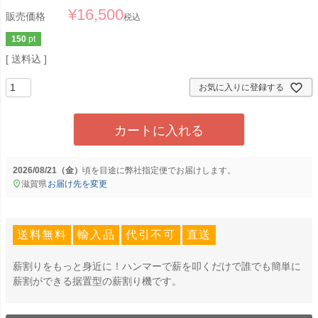
¥
16,500
販売価格
税込
150
pt
送料込
お気に入りに登録する
カートに入れる
2026/08/21（金）
に
弊社指定便
でお届けします。
滋賀県
お届け先を変更
送料無料
輸入品
代引不可
直送
薪割りをもっと身近に！ハンマーで薪を叩くだけで誰でも簡単に
薪割ができる据置型の薪割り機です。