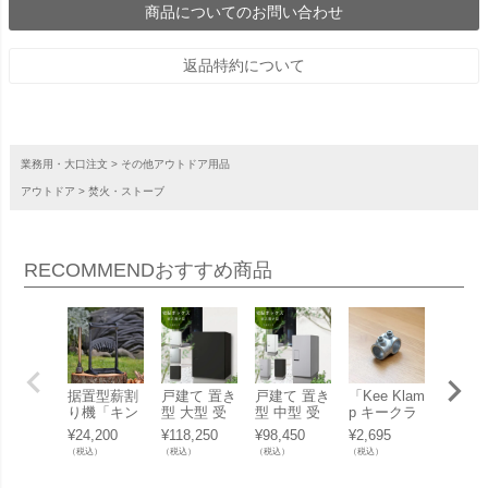
商品についてのお問い合わせ
返品特約について
業務用・大口注文
その他アウトドア用品
アウトドア
焚火・ストーブ
RECOMMEND
おすすめ商品
据置型薪割
戸建て 置き
戸建て 置き
「Kee Klam
ドーム
り機「キン
型 大型 受
型 中型 受
p キークラ
ザ窯 
ドリングク
取・発送対
取・発送対
ンプ T字型
用石窯
¥
24,200
¥
118,250
¥
98,450
¥
2,695
¥
204,6
ラッカー キ
応 宅配ボッ
応 宅配ボッ
ジョイント
キルン
（税込）
（税込）
（税込）
（税込）
（税込）
ング」
クス 前入前
クス 前入前
サイズ5用 1
ーセッ
出/防滴タイ
出/防滴タイ
0-5」
ンクリ