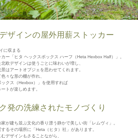
デザインの屋外用薪ストッカー
レイに収まる
「ヒタ ヘックスボックス ハーフ（Heta Hexbox Half）」。
た北欧デザインは使うごとに味わいが増し、
光景はアートオブジェを思わせてくれます。
て色々な形の棚が作れ、
ックス（Hexbox）」を使用すれば
ネートが楽しめます。
ク発の洗練されたモノづくり
の家が建ち並ぶ文化の香り漂う静かで美しい街「レムヴィ」。
するその場所に「Heta（ヒタ）社」があります。
じむデザインもさることながら、