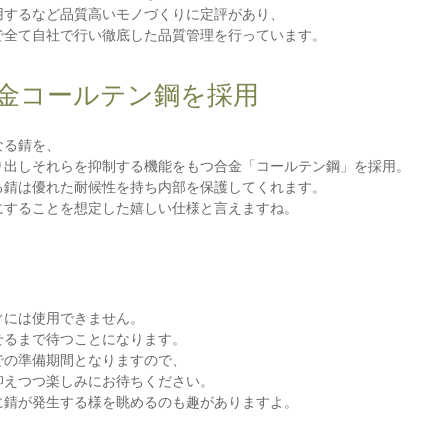
用するなど品質高いモノづくりに定評があり、
で全て自社で行い徹底した品質管理を行っています。
金コールテン鋼を採用
なる錆を、
り出しそれらを抑制する機能をもつ合金「コールテン鋼」を採用。
る錆は優れた耐候性を持ち内部を保護してくれます。
にすることを想定した嬉しい仕様と言えますね。
ぐには使用できません。
せるまで待つことになります。
での準備期間となりますので、
抑えつつ楽しみにお待ちください。
に錆が発生する様を眺めるのも趣がありますよ。