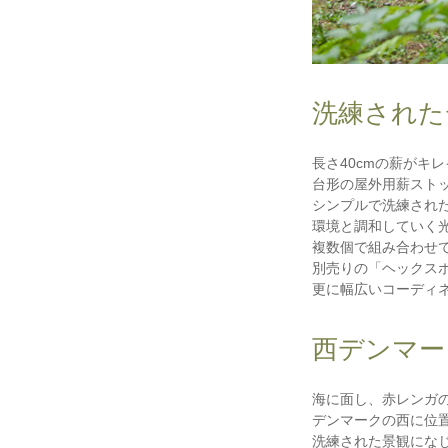
洗練された
長さ40cmの薪がキ
台形の屋外用薪ストッカー
シンプルで洗練され
環境と調和していく
複数個で組み合わせ
別売りの「ヘックスボ
更に幅広いコーディ
西デンマー
海に面し、赤レンガ
デンマークの西に位置
洗練された景観にな