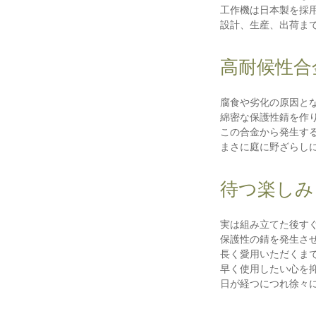
工作機は日本製を採
設計、生産、出荷ま
高耐候性合
腐食や劣化の原因と
綿密な保護性錆を作
この合金から発生す
まさに庭に野ざらし
待つ楽しみ
実は組み立てた後す
保護性の錆を発生さ
長く愛用いただくま
早く使用したい心を
日が経つにつれ徐々