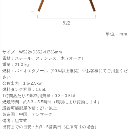
サイズ：W522×D352×H736mm
素材：スチール、ステンレス、木（オーク）
重量：21.0 kg
燃料：バイオエタノール（90％以上推奨）※お客様にてご用意くだ
さい
公称出力：1.6-2.5kw
燃料タンク容量：1.65L
1時間あたりの燃料消費量：0.3～0.5L/h
燃焼時間：約3.3～5.5時間（環境により変動します）
設置可能部屋体積：27㎥以上
製造国：中国、デンマーク
備考：組立式
出荷までの目安：約3～5営業日（在庫有りの場合）