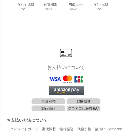
炉 レフュー
ヤーサイド
BR5000SH
BH1010 FR
BH101
¥
297,000
¥
26,400
¥
50,930
¥
49,500
¥
50,82
ドーム（Le
ステンレス
ORT FR LE
LE SL くも
W FR 
（税込）
（税込）
（税込）
（税込）
（税込）
Feu DOM
ツールセッ
SL くもり
りガラス 人
L くも
E）」
ト レギュラ
ガラス 人感
感センサー
ラス 
ー」
センサー付
付き」
ンサー
き」
き」
お支払いについて
お支払い方法について
・クレジットカード・郵便振替・銀行振込・代金引換・後払い・Amazon