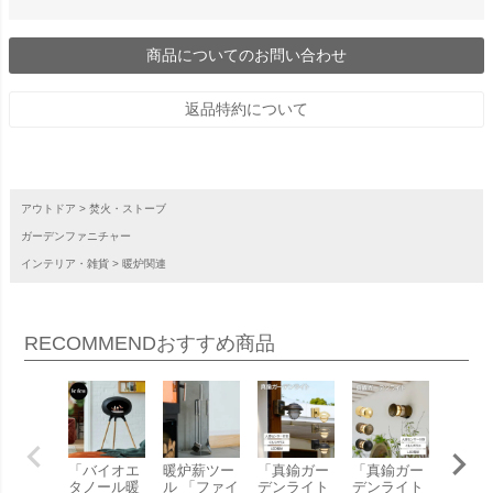
商品についてのお問い合わせ
返品特約について
アウトドア
焚火・ストーブ
ガーデンファニチャー
インテリア・雑貨
暖炉関連
RECOMMEND
おすすめ商品
「バイオエ
暖炉薪ツー
「真鍮ガー
「真鍮ガー
「真鍮
タノール暖
ル 「ファイ
デンライト
デンライト
デンラ