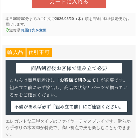
カートに入れる
本日
09時00分
までのご注文で
2026/08/20（木）
に
弊社指定便
でお
届けします。
滋賀県
お届け先を変更
輸入品
代引不可
エレガントな三脚タイプのファイヤーディスプレイです。滑らか
な手作りの木製脚が特徴で、高い視点で炎を楽しむことができま
す。