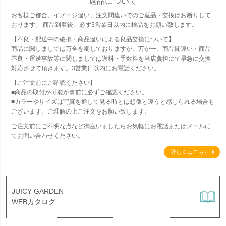
返品について
お客様ご都合、イメージ違い、注文間違いでのご返品・交換はお断りして
おります。 商品到着後、必ず3営業日以内に検品をお願い致します。
【不良・配送中の破損・商品違いによる良品交換について】
商品に関しましては万全を期しておりますが、万が一、商品間違い・商品
不良・運送事故等に関しましては送料・手数料を当店負担にて早急に交換
対応させて頂きます。3営業日以内にお電話ください。
【ご注文前にご確認ください】
■商品の取付が可能か事前に必ずご確認ください。
■カラーやサイズは写真を通して見る時とは想像と違うと感じられる場合も
ございます。ご理解の上ご注文をお願い致します。
ご注文前にご不明な点など御座いましたらお気軽にお電話またはメールに
てお問い合わせください。
詳しくはこちら
JUICY GARDEN
WEBカタログ