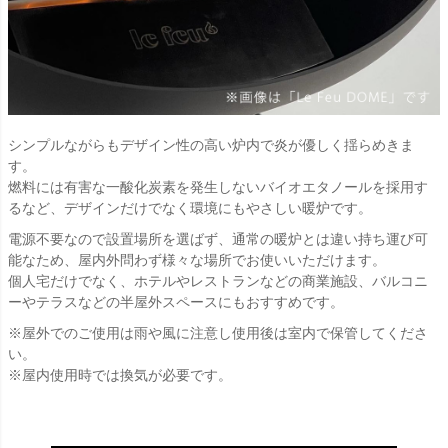
シンプルながらもデザイン性の高い炉内で炎が優しく揺らめきま
す。
燃料には有害な一酸化炭素を発生しないバイオエタノールを採用す
るなど、デザインだけでなく環境にもやさしい暖炉です。
電源不要なので設置場所を選ばず、通常の暖炉とは違い持ち運び可
能なため、屋内外問わず様々な場所でお使いいただけます。
個人宅だけでなく、ホテルやレストランなどの商業施設、バルコニ
ーやテラスなどの半屋外スペースにもおすすめです。
※屋外でのご使用は雨や風に注意し使用後は室内で保管してくださ
い。
※屋内使用時では換気が必要です。