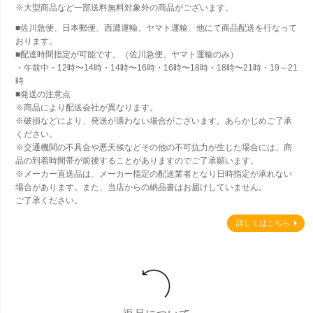
※大型商品など一部送料無料対象外の商品がございます。
■佐川急便、日本郵便、西濃運輸、ヤマト運輸、他にて商品配送を行なって
おります。
■配達時間指定が可能です。（佐川急便、ヤマト運輸のみ）
・午前中・12時〜14時・14時〜16時・16時〜18時・18時〜21時・19～21
時
■発送の注意点
※商品により配送会社が異なります。
※破損などにより、発送が適わない場合がございます。あらかじめご了承
ください。
※交通機関の不具合や悪天候などその他の不可抗力が生じた場合には、商
品の到着時間帯が前後することがありますのでご了承願います。
※メーカー直送品は、メーカー指定の配送業者となり日時指定が承れない
場合があります。また、当店からの納品書はお届けしていません。
ご了承ください。
詳しくはこちら