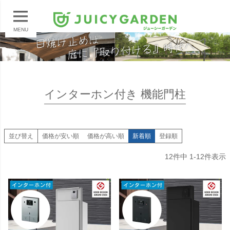
MENU
インターホン付き 機能門柱
並び替え
価格が安い順
価格が高い順
新着順
登録順
12
件中
1
-
12
件表示