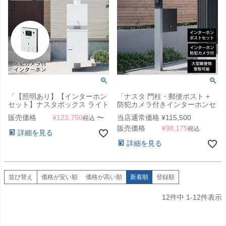
「【照明あり】【インターホン
「ナスタ 門柱・郵便ポスト +
セット】ナスタボックス ライト
防犯カメラ付きインターホンセ
門柱ユニット カラー：ホワイト
ット クオール（NASTA
販売価格
¥
123,750
〜
当店通常価格
¥
115,500
税込
（宅配ボックス + 郵便ポスト +
Qual）」
販売価格
¥
98,175
門柱 + インターホン） 」
税込
詳細を見る
詳細を見る
並び替え
価格が安い順
価格が高い順
新着順
登録順
12
件中
1
-
12
件表示