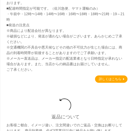
おります。
■配達時間指定が可能です。（佐川急便、ヤマト運輸のみ）
・午前中・12時〜14時・14時〜16時・16時〜18時・18時〜21時・19～21
時
■発送の注意点
※商品により配送会社が異なります。
※破損などにより、発送が適わない場合がございます。あらかじめご了承
ください。
※交通機関の不具合や悪天候などその他の不可抗力が生じた場合には、商
品の到着時間帯が前後することがありますのでご了承願います。
※メーカー直送品は、メーカー指定の配送業者となり日時指定が承れない
場合があります。また、当店からの納品書はお届けしていません。
ご了承ください。
詳しくはこちら
返品について
お客様ご都合、イメージ違い、注文間違いでのご返品・交換はお断りして
おります。 商品到着後、必ず3営業日以内に検品をお願い致します。