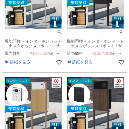
機能門柱 + インターホンセット
機能門柱 + インターホンセット
「ナスタボックス +ポスト Lサ
「ナスタボックス +ポスト Lサ
イズ 門柱 ユニット [ ライトグ
イズ 門柱 ユニット [ マットブ
販売価格
¥
157,850
〜
販売価格
¥
169,400
〜
税込
税込
レー ]」
ラック ]」
詳細を見る
詳細を見る