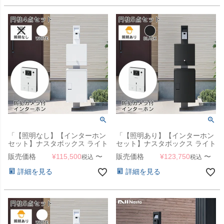
「【照明なし】【インターホン
「【照明あり】【インターホン
セット】ナスタボックス ライト
セット】ナスタボックス ライト
門柱ユニット カラー：ホワイト
門柱ユニット カラー：ブラック
販売価格
¥
115,500
〜
販売価格
¥
123,750
〜
税込
税込
（宅配ボックス + 郵便ポスト +
（宅配ボックス + 郵便ポスト +
門柱 + インターホン） 」
門柱 + インターホン） 」
詳細を見る
詳細を見る