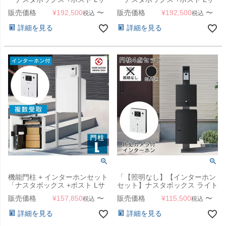
イズ 門柱 ユニット [ Mウォール
イズ 門柱 ユニット [ ダークウ
販売価格
¥
192,500
〜
販売価格
¥
192,500
〜
税込
税込
ナット ]」
ッド ]」
詳細を見る
詳細を見る
機能門柱 + インターホンセット
「【照明なし】【インターホン
「ナスタボックス +ポスト Lサ
セット】ナスタボックス ライト
イズ 門柱 ユニット [ ホワイト
門柱ユニット カラー：ブラック
販売価格
¥
157,850
〜
販売価格
¥
115,500
〜
税込
税込
]」
（宅配ボックス + 郵便ポスト +
門柱 + インターホン） 」
詳細を見る
詳細を見る