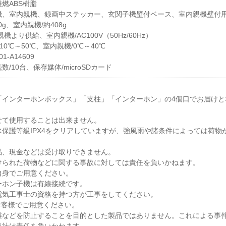
燃ABS樹脂
機、室内親機、録画中ステッカー、玄関子機壁付ベース、室内親機壁付
g、室内親機/約408g
より供給、室内親機/AC100V（50Hz/60Hz）
10℃～50℃、室内親機/0℃～40℃
-A14609
/10台、保存媒体/microSDカード
「インターホンボックス」「支柱」「インターホン」の4個口でお届けと
せて使用することは出来ません。
保護等級IPX4をクリアしていますが、強風雨や諸条件によっては荷物
品、現金などは受け取りできません。
けられた荷物などに関する事故に対しては責任を負いかねます。
自身でご用意ください。
ーホン子機は有線接続です。
電気工事士の資格を持つ方が工事をしてください。
はお客様でご用意ください。
難などを防止することを目的とした製品ではありません。これによる事
当社は責任を負いかねます。