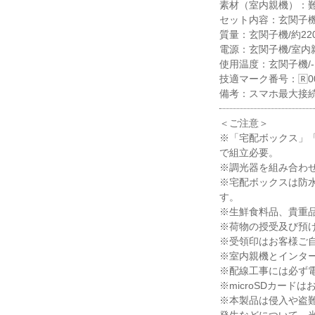
素材（室内親機）：難
セット内容：玄関子
質量：玄関子機/約220
電源：玄関子機/室内親機
使用温度：玄関子機/-
技適マーク番号：🅁001
備考：スマホ最大接続数
＜ご注意＞
※「宅配ボックス」
で組立必要。
※調光器を組み合わ
※宅配ボックスは防水
す。
※生鮮食料品、貴重
※荷物の授受及び預
※受領印はお客様ご
※室内親機とインタ
※配線工事には必ず
※microSDカード
※本製品は侵入や盗
発生などについて、