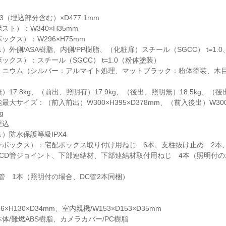
93（埋込部分含む）×D477.1mm
ト）：W340×H35mm
クス）：W296×H75mm
外側/ASA樹脂、内側/PP樹脂、（化粧扉）スチール（SGCC） t=1.0
クス）：スチール（SGCC） t=1.0（粉体塗装）
ミニウム（シルバー：アルマイト処理、マットブラック：粉体塗装、木目
17.8kg、（前出、照明有）17.9kg、（後出、照明無）18.5kg、（後出
大サイズ：（前入前出）W300×H395×D378mm、（前入後出）W300×H
g
埋込
）防水保護等級IPX4
ンボックス）：宅配ボックス取り付け用ねじ 6本、支柱抜け止め 2本
CD管ジョイント、下部連結材、下部連結材取付用ねじ 4本（照明付の
管 1本（照明付の場合、DC管2本同梱）
H130×D34mm、室内親機/W153×D153×D35mm
体/難燃ABS樹脂、カメラカバー/PC樹脂