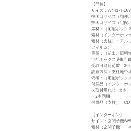
【門柱】
サイズ：W441×H16
投函口サイズ（郵便ポス
投函口サイズ（宅配ボッ
素材：（宅配ボックス）
素材（インターホンボッ
素材（支柱）：アル
フィルム）
重量：（前出、照明無）
宅配ボックス受取可能最
受取可能耐荷重：30k
設置方法：支柱地中
備考：（宅配ボックス
付属品（インターホ
ス取付用ねじ 8本、
ト2本同梱）
付属品（支柱）：CD
【インターホン】
サイズ：玄関子機/W96×
素材（玄関子機）：本