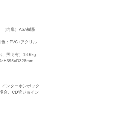
、（内扉）ASA樹脂
色：PVC+アクリル
、照明有）18.6kg
395×D328mm
、インターホンボック
場合、CD管ジョイン