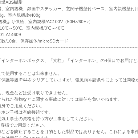
燃ABS樹脂
機、室内親機、録画中ステッカー、玄関子機壁付ベース、室内親機壁付
g、室内親機/約408g
より供給、室内親機/AC100V（50Hz/60Hz）
10℃～50℃、室内親機/0℃～40℃
-A14609
/10台、保存媒体/microSDカード
「インターホンボックス」「支柱」「インターホン」の4個口でお届けと
せて使用することは出来ません。
保護等級IPX4をクリアしていますが、強風雨や諸条件によっては荷物
品、現金などは受け取りできません。
けられた荷物などに関する事故に対しては責任を負いかねます。
自身でご用意ください。
ーホン子機は有線接続です。
電気工事士の資格を持つ方が工事をしてください。
はお客様でご用意ください。
難などを防止することを目的とした製品ではありません。これによる事
当社は責任を負いかねます。