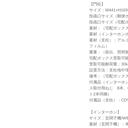
【門柱】
サイズ：W441×H16
投函口サイズ（郵便ポス
投函口サイズ（宅配ボッ
素材：（宅配ボックス）
素材（インターホンボッ
素材（支柱）：アル
フィルム）
重量：（前出、照明無）
宅配ボックス受取可能最
受取可能耐荷重：30k
設置方法：支柱地中
備考：（宅配ボックス
付属品（インターホ
ス取付用ねじ 8本、
ト2本同梱）
付属品（支柱）：CD
【インターホン】
サイズ：玄関子機/W96×
素材（玄関子機）：本