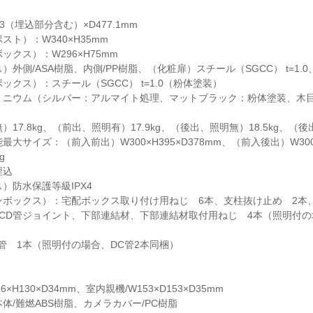
93（埋込部分含む）×D477.1mm
ト）：W340×H35mm
クス）：W296×H75mm
外側/ASA樹脂、内側/PP樹脂、（化粧扉）スチール（SGCC） t=1.0
クス）：スチール（SGCC） t=1.0（粉体塗装）
ミニウム（シルバー：アルマイト処理、マットブラック：粉体塗装、木目
17.8kg、（前出、照明有）17.9kg、（後出、照明無）18.5kg、（後出
大サイズ：（前入前出）W300×H395×D378mm、（前入後出）W300×H
g
埋込
）防水保護等級IPX4
ンボックス）：宅配ボックス取り付け用ねじ 6本、支柱抜け止め 2本
CD管ジョイント、下部連結材、下部連結材取付用ねじ 4本（照明付の
管 1本（照明付の場合、DC管2本同梱）
H130×D34mm、室内親機/W153×D153×D35mm
体/難燃ABS樹脂、カメラカバー/PC樹脂