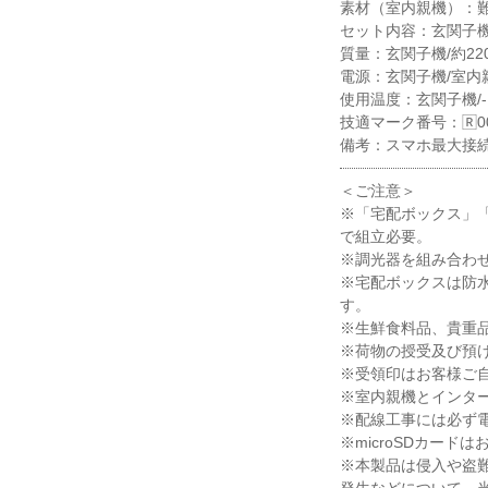
素材（室内親機）：難
セット内容：玄関子
質量：玄関子機/約220
電源：玄関子機/室内親機
使用温度：玄関子機/-
技適マーク番号：🅁001
備考：スマホ最大接続数
＜ご注意＞
※「宅配ボックス」
で組立必要。
※調光器を組み合わ
※宅配ボックスは防水
す。
※生鮮食料品、貴重
※荷物の授受及び預
※受領印はお客様ご
※室内親機とインタ
※配線工事には必ず
※microSDカード
※本製品は侵入や盗
発生などについて、