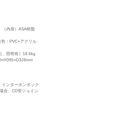
、（内扉）ASA樹脂
色：PVC+アクリル
、照明有）18.6kg
395×D328mm
、インターホンボック
場合、CD管ジョイン