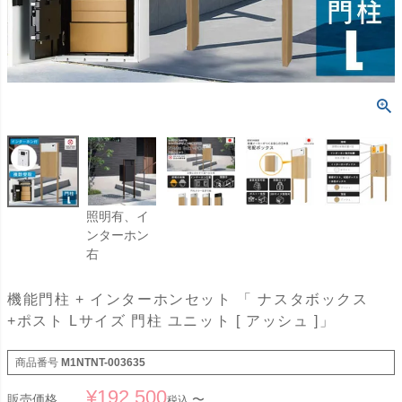
照明有、イ
ンターホン
右
機能門柱 + インターホンセット 「 ナスタボックス
+ポスト Lサイズ 門柱 ユニット [ アッシュ ]」
商品番号
M1NTNT-003635
¥
192,500
販売価格
〜
税込