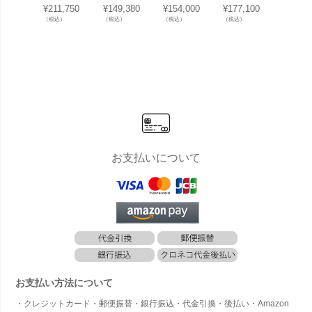
ンセット
スト Mサイ
スト Lサイ
ンセット
ンセッ
¥
211,750
¥
149,380
¥
154,000
¥
177,100
¥
177,1
「ナスタボ
ズ 門柱 ユ
ズ 門柱 ユ
「ナスタボ
「ナス
（税込）
（税込）
（税込）
（税込）
（税込）
ックス +ポ
ニット [ ア
ニット [ ア
ックス +ポ
ックス
スト Lサイ
ッシュ ]」
ッシュ ]」
スト Lサイ
スト L
ズ 門柱 ユ
機能門柱
機能門柱
ズ 門柱 ユ
ズ 門柱
ニット [ ダ
ニット [ ホ
ニット 
ークウッド
ワイト ]」
イトグ
]」
]」
お支払いについて
お支払い方法について
・クレジットカード・郵便振替・銀行振込・代金引換・後払い・Amazon