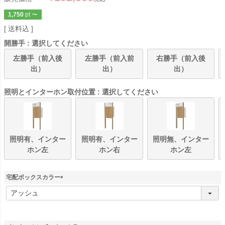
1,750
pt
〜
送料込
開勝手
選択してください
左勝手（前入後
左勝手（前入前
右勝手（前入後
出）
出）
出）
照明とインターホン取付位置
選択してください
照明有、インター
照明有、インター
照明無、インター
ホン左
ホン右
ホン左
宅配ボックスカラー
(
必
須
)