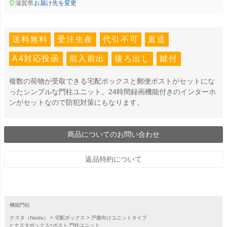
滋賀県
お届け先を変更
送料無料
受注生産
代引不可
直送
A4対応投函
前入前出
後ろ出し
鍵付
複数の荷物が受取できる宅配ボックスと郵便ポストがセットにな
ったシンプルな門柱ユニット。24時間録画機能付きのインターホ
ンがセットなので防犯対策にもなります。
商品についてのお問い合わせ
返品特約について
機能門柱
ナスタ（Nasta）
宅配ボックス
戸建向けユニットタイプ
ナスタボックス+ポスト 門柱ユニット