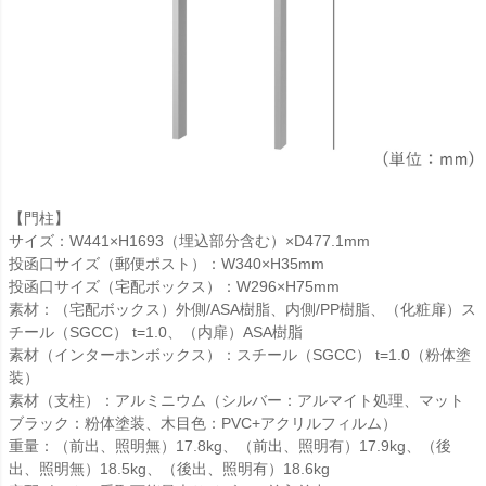
【門柱】
サイズ：W441×H1693（埋込部分含む）×D477.1mm
投函口サイズ（郵便ポスト）：W340×H35mm
投函口サイズ（宅配ボックス）：W296×H75mm
素材：（宅配ボックス）外側/ASA樹脂、内側/PP樹脂、（化粧扉）ス
チール（SGCC） t=1.0、（内扉）ASA樹脂
素材（インターホンボックス）：スチール（SGCC） t=1.0（粉体塗
装）
素材（支柱）：アルミニウム（シルバー：アルマイト処理、マット
ブラック：粉体塗装、木目色：PVC+アクリルフィルム）
重量：（前出、照明無）17.8kg、（前出、照明有）17.9kg、（後
出、照明無）18.5kg、（後出、照明有）18.6kg