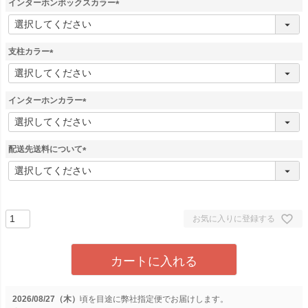
インターホンボックスカラー
(
必
須
支柱カラー
)
(
必
須
インターホンカラー
)
(
必
須
配送先送料について
)
(
必
須
)
お気に入りに登録する
カートに入れる
2026/08/27（木）
に
弊社指定便
でお届けします。