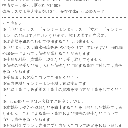
技適マーク番号：🅁001-A14609
備考：スマホ最大接続数/10台、保存媒体/microSDカード
＜ご注意＞
※「宅配ボックス」「インターホンボックス」「支柱」「インター
ホン」の4個口でお届けとなります。施工現場で組立必要。
※調光器を組み合わせて使用することは出来ません。
※宅配ボックスは防水保護等級IPX4をクリアしていますが、強風雨
や諸条件によっては荷物が濡れることがあります。
※生鮮食料品、貴重品、現金などは受け取りできません。
※荷物の授受及び預けられた荷物などに関する事故に対しては責任
を負いかねます。
※受領印はお客様ご自身でご用意ください。
※室内親機とインターホン子機は有線接続です。
※配線工事には必ず電気工事士の資格を持つ方が工事をしてくださ
い。
※microSDカードはお客様でご用意ください。
※本製品は侵入や盗難などを防止することを目的とした製品ではあ
りません。これによる事件・事故および損害の発生などについて、
当社は責任を負いかねます。
※月額料金プランは専用アプリ内からご自身で設定をお願い致しま