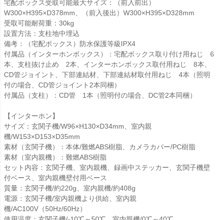
宅配ボックス受取可能最大サイズ：（前入前出）
W300×H395×D378mm、（前入後出）W300×H395×D328mm
受取可能耐荷重：30kg
設置方法：支柱地中埋込
備考：（宅配ボックス）防水保護等級IPX4
付属品（インターホンボックス）：宅配ボックス取り付け用ねじ 6
本、支柱抜け止め 2本、インターホンボックス取付用ねじ 8本、
CD管ジョイント、下部連結材、下部連結材取付用ねじ 4本（照明
付の場合、CD管ジョイント2本同梱）
付属品（支柱）：CD管 1本（照明付の場合、DC管2本同梱）
【インターホン】
サイズ：玄関子機/W96×H130×D34mm、室内親
機/W153×D153×D35mm
素材（玄関子機）：本体/難燃ABS樹脂、カメラカバー/PC樹脂
素材（室内親機）：難燃ABS樹脂
セット内容：玄関子機、室内親機、録画中ステッカー、玄関子機壁
付ベース、室内親機壁付用ベース
質量：玄関子機/約220g、室内親機/約408g
電源：玄関子機/室内親機より供給、室内親
機/AC100V（50Hz/60Hz）
使用温度：玄関子機/-10℃～50℃、室内親機/0℃～40℃