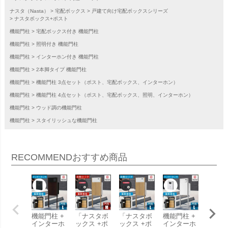
ナスタ（Nasta）
宅配ボックス
戸建て向け宅配ボックスシリーズ
ナスタボックス+ポスト
機能門柱
宅配ボックス付き 機能門柱
機能門柱
照明付き 機能門柱
機能門柱
インターホン付き 機能門柱
機能門柱
2本脚タイプ 機能門柱
機能門柱
機能門柱 3点セット（ポスト、宅配ボックス、インターホン）
機能門柱
機能門柱 4点セット（ポスト、宅配ボックス、照明、インターホン）
機能門柱
ウッド調の機能門柱
機能門柱
スタイリッシュな機能門柱
RECOMMEND
おすすめ商品
機能門柱 +
「ナスタボ
「ナスタボ
機能門柱 +
機能門
インターホ
ックス +ポ
ックス +ポ
インターホ
インタ