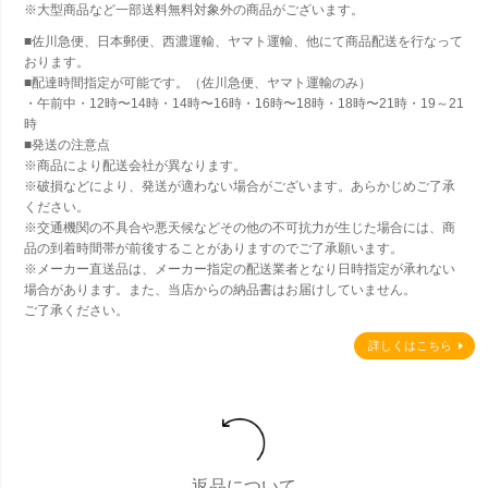
※大型商品など一部送料無料対象外の商品がございます。
■佐川急便、日本郵便、西濃運輸、ヤマト運輸、他にて商品配送を行なって
おります。
■配達時間指定が可能です。（佐川急便、ヤマト運輸のみ）
・午前中・12時〜14時・14時〜16時・16時〜18時・18時〜21時・19～21
時
■発送の注意点
※商品により配送会社が異なります。
※破損などにより、発送が適わない場合がございます。あらかじめご了承
ください。
※交通機関の不具合や悪天候などその他の不可抗力が生じた場合には、商
品の到着時間帯が前後することがありますのでご了承願います。
※メーカー直送品は、メーカー指定の配送業者となり日時指定が承れない
場合があります。また、当店からの納品書はお届けしていません。
ご了承ください。
詳しくはこちら
返品について