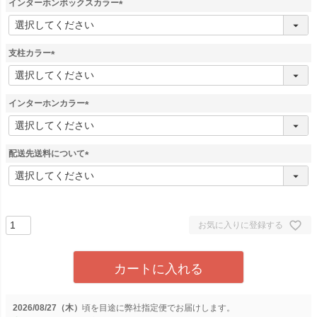
インターホンボックスカラー
(
必
須
支柱カラー
)
(
必
須
インターホンカラー
)
(
必
須
配送先送料について
)
(
必
須
)
お気に入りに登録する
カートに入れる
2026/08/27（木）
に
弊社指定便
でお届けします。