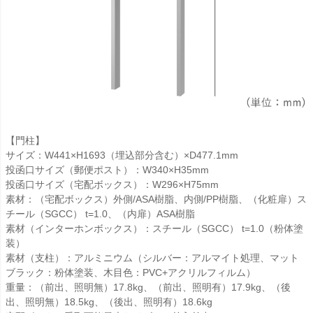
【門柱】
サイズ：W441×H1693（埋込部分含む）×D477.1mm
投函口サイズ（郵便ポスト）：W340×H35mm
投函口サイズ（宅配ボックス）：W296×H75mm
素材：（宅配ボックス）外側/ASA樹脂、内側/PP樹脂、（化粧扉）ス
チール（SGCC） t=1.0、（内扉）ASA樹脂
素材（インターホンボックス）：スチール（SGCC） t=1.0（粉体塗
装）
素材（支柱）：アルミニウム（シルバー：アルマイト処理、マット
ブラック：粉体塗装、木目色：PVC+アクリルフィルム）
重量：（前出、照明無）17.8kg、（前出、照明有）17.9kg、（後
出、照明無）18.5kg、（後出、照明有）18.6kg