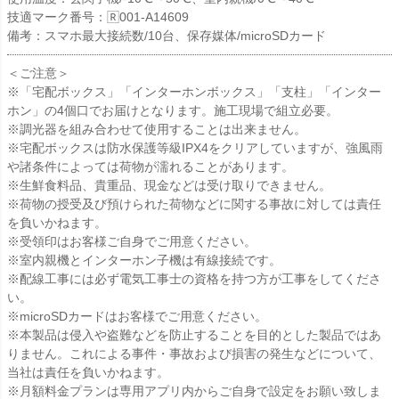
技適マーク番号：🅁001-A14609
備考：スマホ最大接続数/10台、保存媒体/microSDカード
＜ご注意＞
※「宅配ボックス」「インターホンボックス」「支柱」「インター
ホン」の4個口でお届けとなります。施工現場で組立必要。
※調光器を組み合わせて使用することは出来ません。
※宅配ボックスは防水保護等級IPX4をクリアしていますが、強風雨
や諸条件によっては荷物が濡れることがあります。
※生鮮食料品、貴重品、現金などは受け取りできません。
※荷物の授受及び預けられた荷物などに関する事故に対しては責任
を負いかねます。
※受領印はお客様ご自身でご用意ください。
※室内親機とインターホン子機は有線接続です。
※配線工事には必ず電気工事士の資格を持つ方が工事をしてくださ
い。
※microSDカードはお客様でご用意ください。
※本製品は侵入や盗難などを防止することを目的とした製品ではあ
りません。これによる事件・事故および損害の発生などについて、
当社は責任を負いかねます。
※月額料金プランは専用アプリ内からご自身で設定をお願い致しま