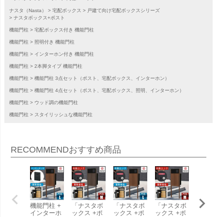
ナスタ（Nasta）
宅配ボックス
戸建て向け宅配ボックスシリーズ
ナスタボックス+ポスト
機能門柱
宅配ボックス付き 機能門柱
機能門柱
照明付き 機能門柱
機能門柱
インターホン付き 機能門柱
機能門柱
2本脚タイプ 機能門柱
機能門柱
機能門柱 3点セット（ポスト、宅配ボックス、インターホン）
機能門柱
機能門柱 4点セット（ポスト、宅配ボックス、照明、インターホン）
機能門柱
ウッド調の機能門柱
機能門柱
スタイリッシュな機能門柱
RECOMMEND
おすすめ商品
機能門柱 +
「ナスタボ
「ナスタボ
「ナスタボ
「ナス
インターホ
ックス +ポ
ックス +ポ
ックス +ポ
ックス