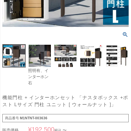
照明有、イ
ンターホン
右
機能門柱 + インターホンセット 「ナスタボックス +ポ
スト Lサイズ 門柱 ユニット [ ウォールナット ]」
商品番号
M1NTNT-003636
¥
192,500
販売価格
〜
税込