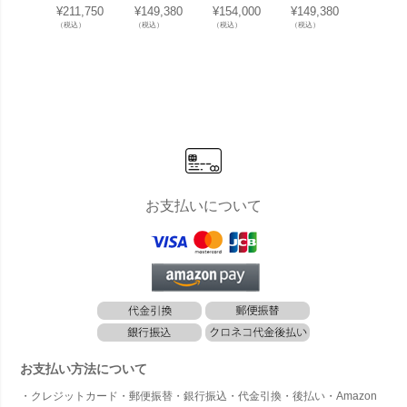
ンセット
スト Mサイ
スト Lサイ
スト Mサイ
スト L
¥
211,750
¥
149,380
¥
154,000
¥
149,380
¥
154,0
「ナスタボ
ズ 門柱 ユ
ズ 門柱 ユ
ズ 門柱 ユ
ズ 門柱
（税込）
（税込）
（税込）
（税込）
（税込）
ックス +ポ
ニット [ ウ
ニット [ M
ニット [ M
ニット 
スト Lサイ
ォールナッ
ウォールナ
ウォールナ
ォール
ズ 門柱 ユ
ト ]」 機能
ット ]」 機
ット ]」 機
ト ]」
ニット [ M
門柱
能門柱
能門柱
門柱
ウォールナ
ット ]」
お支払いについて
お支払い方法について
・クレジットカード・郵便振替・銀行振込・代金引換・後払い・Amazon