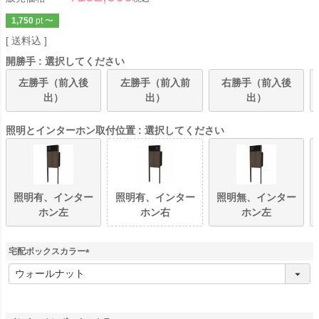
1,750
pt
〜
送料込
開勝手
選択してください
左勝手（前入後
左勝手（前入前
右勝手（前入後
出）
出）
出）
照明とインターホン取付位置
選択してください
照明有、インター
照明有、インター
照明無、インター
ホン左
ホン右
ホン左
宅配ボックスカラー
(
必
須
)