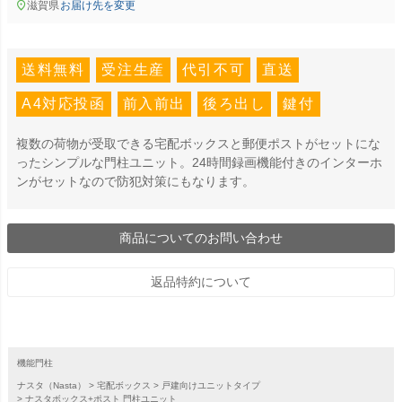
滋賀県
お届け先を変更
送料無料
受注生産
代引不可
直送
A4対応投函
前入前出
後ろ出し
鍵付
複数の荷物が受取できる宅配ボックスと郵便ポストがセットにな
ったシンプルな門柱ユニット。24時間録画機能付きのインターホ
ンがセットなので防犯対策にもなります。
商品についてのお問い合わせ
返品特約について
機能門柱
ナスタ（Nasta）
宅配ボックス
戸建向けユニットタイプ
ナスタボックス+ポスト 門柱ユニット