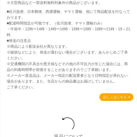
※大型商品など一部送料無料対象外の商品がございます。
■佐川急便、日本郵便、西濃運輸、ヤマト運輸、他にて商品配送を行なって
おります。
■配達時間指定が可能です。（佐川急便、ヤマト運輸のみ）
・午前中・12時〜14時・14時〜16時・16時〜18時・18時〜21時・19～21
時
■発送の注意点
※商品により配送会社が異なります。
※破損などにより、発送が適わない場合がございます。あらかじめご了承
ください。
※交通機関の不具合や悪天候などその他の不可抗力が生じた場合には、商
品の到着時間帯が前後することがありますのでご了承願います。
※メーカー直送品は、メーカー指定の配送業者となり日時指定が承れない
場合があります。また、当店からの納品書はお届けしていません。
ご了承ください。
詳しくはこちら
返品について