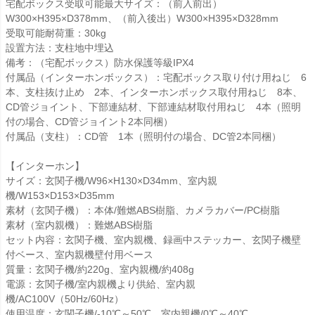
宅配ボックス受取可能最大サイズ：（前入前出）
W300×H395×D378mm、（前入後出）W300×H395×D328mm
受取可能耐荷重：30kg
設置方法：支柱地中埋込
備考：（宅配ボックス）防水保護等級IPX4
付属品（インターホンボックス）：宅配ボックス取り付け用ねじ 6
本、支柱抜け止め 2本、インターホンボックス取付用ねじ 8本、
CD管ジョイント、下部連結材、下部連結材取付用ねじ 4本（照明
付の場合、CD管ジョイント2本同梱）
付属品（支柱）：CD管 1本（照明付の場合、DC管2本同梱）
【インターホン】
サイズ：玄関子機/W96×H130×D34mm、室内親
機/W153×D153×D35mm
素材（玄関子機）：本体/難燃ABS樹脂、カメラカバー/PC樹脂
素材（室内親機）：難燃ABS樹脂
セット内容：玄関子機、室内親機、録画中ステッカー、玄関子機壁
付ベース、室内親機壁付用ベース
質量：玄関子機/約220g、室内親機/約408g
電源：玄関子機/室内親機より供給、室内親
機/AC100V（50Hz/60Hz）
使用温度：玄関子機/-10℃～50℃、室内親機/0℃～40℃