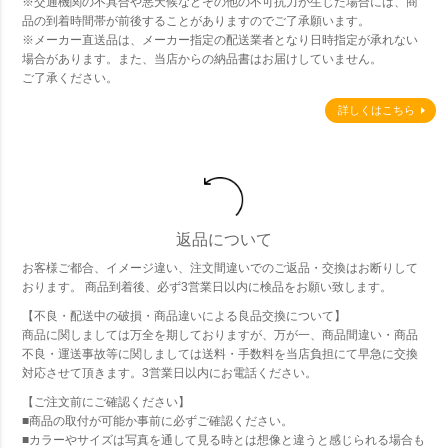
※交通機関の不具合や悪天候などその他の不可抗力が生じた場合には、商
品の到着時間帯が前後することがありますのでご了承願います。
※メーカー直送品は、メーカー指定の配送業者となり日時指定が承れない
場合があります。また、当店からの納品書はお届けしていません。
ご了承ください。
詳しくはこちら
返品について
お客様ご都合、イメージ違い、注文間違いでのご返品・交換はお断りして
おります。 商品到着後、必ず3営業日以内に検品をお願い致します。
【不良・配送中の破損・商品違いによる良品交換について】
商品に関しましては万全を期しておりますが、万が一、商品間違い・商品
不良・運送事故等に関しましては送料・手数料を当店負担にて早急に交換
対応させて頂きます。3営業日以内にお電話ください。
【ご注文前にご確認ください】
■商品の取付が可能か事前に必ずご確認ください。
■カラーやサイズは写真を通して見る時とは想像と違うと感じられる場合も