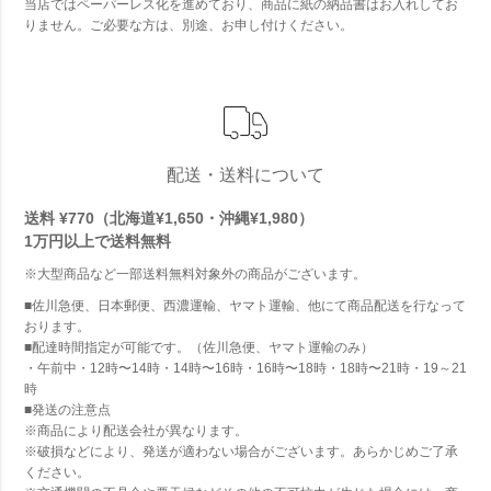
当店ではペーパーレス化を進めており、商品に紙の納品書はお入れしてお
りません。ご必要な方は、別途、お申し付けください。
配送・送料について
送料 ¥770（北海道¥1,650・沖縄¥1,980）
1万円以上で
送料無料
※大型商品など一部送料無料対象外の商品がございます。
■佐川急便、日本郵便、西濃運輸、ヤマト運輸、他にて商品配送を行なって
おります。
■配達時間指定が可能です。（佐川急便、ヤマト運輸のみ）
・午前中・12時〜14時・14時〜16時・16時〜18時・18時〜21時・19～21
時
■発送の注意点
※商品により配送会社が異なります。
※破損などにより、発送が適わない場合がございます。あらかじめご了承
ください。