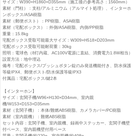
サイズ：W390×H1860×D355mm（施工後の参考高さ：1560mm）
素材（門柱）：支柱/アルミニウム（アルマイト処理）、インターホ
ンボックス/ASA樹脂
素材（郵便ポスト）：PP樹脂、ASA樹脂
素材（宅配ボックス）：外側/ASA樹脂、内側/PP樹脂
重量：15.8kg
宅配ボックス受取可能最大サイズ：W309×H518×D203mm
宅配ボックス受取可能耐荷重：30kg
照明：電球色（8灯内蔵、AC100V電源に直結、消費電力1.8W相当）
設置方法：地中埋込
備考：宅配ボックス/プッシュボタン錠のみ発送機能付き、防水保護
等級IPX4、郵便ポスト/防水保護等級IPX3
付属品：宅配ボックス/鍵2本
【インターホン】
サイズ：玄関子機/W96×H130×D34mm、室内親
機/W153×D153×D35mm
素材（玄関子機）：本体/難燃ABS樹脂、カメラカバー/PC樹脂
素材（室内親機）：難燃ABS樹脂
セット内容：玄関子機、室内親機、録画中ステッカー、玄関子機壁
付ベース、室内親機壁付用ベース
質量：玄関子機/約220g、室内親機/約408g