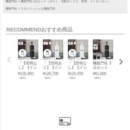
機能門柱
機能門柱 4点セット（ポスト、宅配ボックス、照明、インターホン）
機能門柱
スタイリッシュな機能門柱
RECOMMEND
おすすめ商品
「【照明な
「【照明あ
「【照明な
機能門柱 3
機能門柱
し】【イン
り】【イン
し】【イン
点セット
点セッ
ターホンセ
ターホンセ
ターホンセ
「【 照明な
「【 
¥
120,450
¥
128,700
¥
120,450
¥
61,600
¥
69,30
ット】ナス
ット】ナス
ット】ナス
し 】 ナス
り 】 
（税込）
（税込）
（税込）
（税込）
（税込）
タボックス
タボックス
タボックス
タボックス
タボッ
ライト 門柱
ライト 門柱
ライト 門柱
ライト 門柱
ライト
ユニット カ
ユニット カ
ユニット カ
ユニット 照
ユニッ
ラー：ブラ
ラー：ホワ
ラー：ホワ
明なし カラ
ラー：
ック（宅配
イト（宅配
イト（宅配
ー：ブラッ
ック （
ボックス +
ボックス +
ボックス +
ク （ 宅配
配ボッ
郵便ポスト
郵便ポスト
郵便ポスト
ボックス +
+ 郵
+ 門柱 + イ
+ 門柱 + イ
+ 門柱 + イ
郵便ポスト
ト + 
ンターホ
ンターホ
ンターホ
+ 門柱 ）
）」 
ン） 」
ン） 」
ン） 」
」 ナスタ n
nasta b
asta box lig
ght
ht