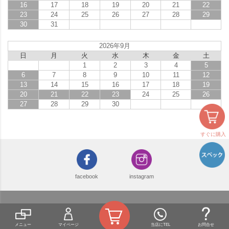
16
17
18
19
20
21
22
23
24
25
26
27
28
29
30
31
2026年9月
日
月
火
水
木
金
土
1
2
3
4
5
6
7
8
9
10
11
12
13
14
15
16
17
18
19
20
21
22
23
24
25
26
27
28
29
30
すぐに購入
facebook
instagram
デザイン表札と郵便ポストの通販 ジューシーガーデン
株式会社SOTOYA EC事業部 〒520-3024 滋賀県栗東市小柿9-4-13
TEL：077-554-2186 FAX：077-551-3571
メニュー
マイページ
当店にTEL
お問合せ