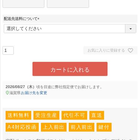
配送先送料について
(
必
須
)
お気に入りに登録する
カートに入れる
2026/08/27（木）
に
弊社指定便
でお届けします。
滋賀県
お届け先を変更
送料無料
受注生産
代引不可
直送
A4対応投函
上入前出
前入前出
鍵付