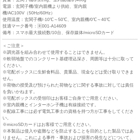
電源：玄関子機/室内親機より供給、室内親
機/AC100V（50Hz/60Hz）
使用温度：玄関子機/-10℃～50℃、室内親機/0℃～40℃
技適マーク番号：🅁001-A14609
備考：スマホ最大接続数/10台、保存媒体/microSDカード
＜ご注意＞
※調光器を組み合わせて使用することはできません。
※軟弱地盤でのコンクリート基礎埋込深さ、周囲等は十分に取って
ください。
※宅配ボックスに生鮮食料品、貴重品、現金などは受け取りできま
せん。
※荷物の授受及び預けられた荷物などに関する事故に対しては責任
を負いかねます。
※宅配ボックスの受領印はお客様ご自身でご用意ください。
※室内親機とインターホン子機は有線接続です。
※配線工事には必ず電気工事士の資格を持つ方が工事をしてくださ
い。
※microSDカードはお客様でご用意ください。
※本製品は侵入や盗難などを防止することを目的とした製品ではあ
りません。これによる事件・事故および損害の発生などについて、