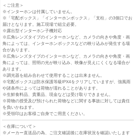
＜ご注意＞
※インターホンは付属していません。
※「宅配ボックス」「インターホンボックス」「支柱」の3個口でお
届けとなります。施工現場で組立必要。
※露出型インターホン子機対応
※広角レンズタイプのインターホンなど、カメラの向きや角度・画
角によっては、インターホンボックスなどの映り込みが発生する場
合があります。
※広角レンズタイプのインターホンなど、カメラの向きや角度・画
角によっては、照明の光が映り込み、映像が見えにくくなる場合が
あります。
※調光器を組み合わせて使用することは出来ません。
※宅配ボックスは防水保護等級IPX4をクリアしていますが、強風雨
や諸条件によっては荷物が濡れることがあります。
※生鮮食料品、貴重品、現金などは受け取りできません。
※荷物の授受及び預けられた荷物などに関する事故に対しては責任
を負いかねます。
※受領印はお客様ご自身でご用意ください。
＜在庫について＞
※メーカー直送品の為、ご注文確認後に在庫状況を確認いたします