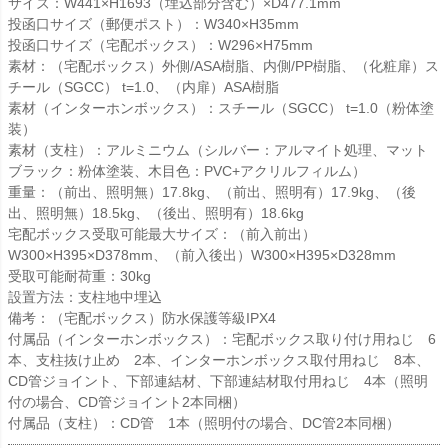
サイズ：W441×H1693（埋込部分含む）×D477.1mm
投函口サイズ（郵便ポスト）：W340×H35mm
投函口サイズ（宅配ボックス）：W296×H75mm
素材：（宅配ボックス）外側/ASA樹脂、内側/PP樹脂、（化粧扉）ス
チール（SGCC） t=1.0、（内扉）ASA樹脂
素材（インターホンボックス）：スチール（SGCC） t=1.0（粉体塗
装）
素材（支柱）：アルミニウム（シルバー：アルマイト処理、マット
ブラック：粉体塗装、木目色：PVC+アクリルフィルム）
重量：（前出、照明無）17.8kg、（前出、照明有）17.9kg、（後
出、照明無）18.5kg、（後出、照明有）18.6kg
宅配ボックス受取可能最大サイズ：（前入前出）
W300×H395×D378mm、（前入後出）W300×H395×D328mm
受取可能耐荷重：30kg
設置方法：支柱地中埋込
備考：（宅配ボックス）防水保護等級IPX4
付属品（インターホンボックス）：宅配ボックス取り付け用ねじ 6
本、支柱抜け止め 2本、インターホンボックス取付用ねじ 8本、
CD管ジョイント、下部連結材、下部連結材取付用ねじ 4本（照明
付の場合、CD管ジョイント2本同梱）
付属品（支柱）：CD管 1本（照明付の場合、DC管2本同梱）