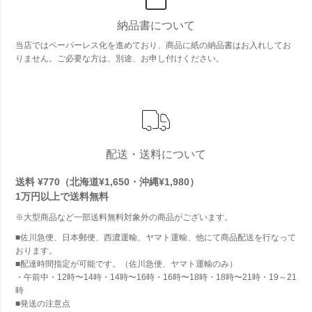
納品書について
当店ではペーパーレス化を進めており、商品に紙の納品書はお入れしてお
りません。ご必要な方は、別途、お申し付けください。
配送・送料について
送料 ¥770（北海道¥1,650・沖縄¥1,980）
1万円以上で
送料無料
※大型商品など一部送料無料対象外の商品がございます。
■佐川急便、日本郵便、西濃運輸、ヤマト運輸、他にて商品配送を行なって
おります。
■配達時間指定が可能です。（佐川急便、ヤマト運輸のみ）
・午前中・12時〜14時・14時〜16時・16時〜18時・18時〜21時・19～21
時
■発送の注意点