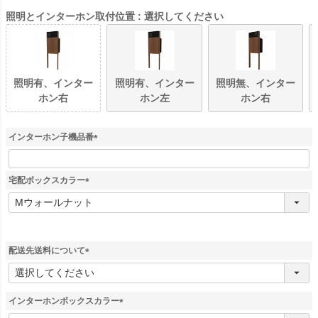
照明とインターホン取付位置
選択してください
照明有、インター
照明有、インター
照明無、インター
ホン右
ホン左
ホン右
インターホン子機品番
(
必
須
宅配ボックスカラー
)
(
必
須
)
配送先送料について
(
必
須
インターホンボックスカラー
)
(