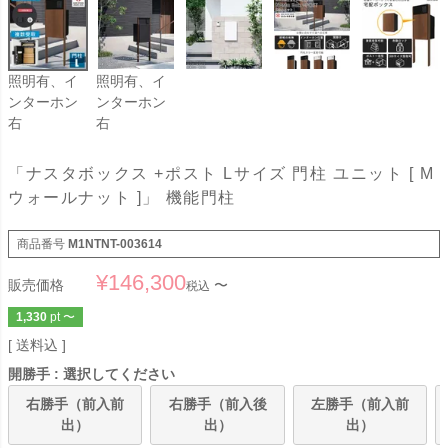
照明有、イ
照明有、イ
ンターホン
ンターホン
右
右
「ナスタボックス +ポスト Lサイズ 門柱 ユニット [ M
ウォールナット ]」 機能門柱
商品番号
M1NTNT-003614
¥
146,300
販売価格
〜
税込
1,330
pt
〜
送料込
開勝手
選択してください
右勝手（前入前
右勝手（前入後
左勝手（前入前
出）
出）
出）