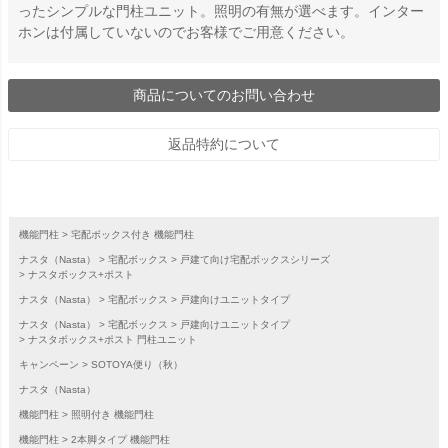
ったシンプルな門柱ユニット。照明の有無が選べます。インター
ホンは付属していないのでお客様でご用意ください。
商品についてのお問い合わせ
返品特約について
機能門柱
宅配ボックス付き 機能門柱
ナスタ（Nasta）
宅配ボックス
戸建て向け宅配ボックスシリーズ
ナスタボックス+ポスト
ナスタ（Nasta）
宅配ボックス
戸建向けユニットタイプ
ナスタ（Nasta）
宅配ボックス
戸建向けユニットタイプ
ナスタボックス+ポスト 門柱ユニット
キャンペーン
SOTOYA便り（秋）
ナスタ（Nasta）
機能門柱
照明付き 機能門柱
機能門柱
2本脚タイプ 機能門柱