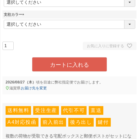
必
須
支柱カラー
)
(
必
須
)
お気に入りに登録する
カートに入れる
2026/08/27（木）
に
弊社指定便
でお届けします。
滋賀県
お届け先を変更
送料無料
受注生産
代引不可
直送
A4対応投函
前入前出
後ろ出し
鍵付
複数の荷物が受取できる宅配ボックスと郵便ポストがセットにな