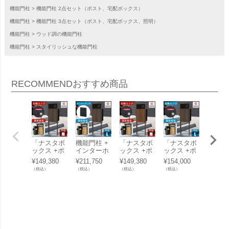
機能門柱
機能門柱 2点セット（ポスト、宅配ボックス）
機能門柱
機能門柱 3点セット（ポスト、宅配ボックス、照明）
機能門柱
ウッド調の機能門柱
機能門柱
スタイリッシュな機能門柱
RECOMMEND
おすすめ商品
「ナスタボ
機能門柱 +
「ナスタボ
「ナスタボ
機能門
ックス +ポ
インターホ
ックス +ポ
ックス +ポ
インタ
スト Mサイ
ンセット
スト Mサイ
スト Lサイ
ンセッ
¥
149,380
¥
211,750
¥
149,380
¥
154,000
¥
211,7
ズ 門柱 ユ
「ナスタボ
ズ 門柱 ユ
ズ 門柱 ユ
「ナス
（税込）
（税込）
（税込）
（税込）
（税込）
ニット [ ウ
ックス +ポ
ニット [ M
ニット [ ウ
ックス
ォールナッ
スト Lサイ
ウォールナ
ォールナッ
スト L
ト ]」 機能
ズ 門柱 ユ
ット ]」 機
ト ]」 機能
ズ 門柱
門柱
ニット [ ウ
能門柱
門柱
ニット 
ォールナッ
ウォー
ト ]」
ット ]