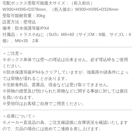
宅配ボックス受取可能最大サイズ：（前入前出）
W300×H395×D378mm、（前入後出）W300×H395×D328mm
受取可能耐荷重：30kg
設置方法：壁埋込
備考：防水保護等級IPX4
付属品：トラス小ねじ（SUS）M6×40（サイズM：8個、サイズL：4
個）、M6×35 2本
＜ご注意＞
※ボックス単体では壁への埋込は出来ません。必ず埋込枠をご使用
ください。
※防水保護等級IPX4をクリアしていますが、強風雨や諸条件によっ
ては荷物が濡れることがあります。
※生鮮食料品、貴重品、現金などは受け取りできません。
※荷物の授受及び預けられた荷物などに関する事故に対しては責任
を負いかねます。
※受領印はお客様ご自身でご用意ください。
＜在庫について＞
※メーカー直送品の為、ご注文確認後に在庫状況を確認いたします
ので、欠品の場合には改めてご連絡を差し上げます。