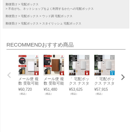
郵便受け
宅配ボックス
不在がち、ネットショップをよく利用するかたへの宅配ボックス
郵便受け
宅配ボックス
ウッド調 宅配ボックス
郵便受け
宅配ボックス
スタイリッシュ 宅配ボックス
RECOMMEND
おすすめ商品
メール便 複
メール便 複
「 宅配ボッ
「 宅配ボッ
発送 
数 受取可能
数 受取可能
クス ナスタ
クス ナスタ
付き 
郵便ポスト
郵便ポスト
ボックス+
ボックス+
ックス
¥
60,720
¥
51,480
¥
53,625
¥
57,915
¥
36,96
一体型 「ナ
一体型「 ナ
Mサイズ 壁
Lサイズ 壁
スタボ
（税込）
（税込）
（税込）
（税込）
（税込）
スタボック
スタボック
埋込タイプ
埋込タイプ
ス ラ
ス +ポスト
ス +ポスト
（KS-TL06
（KS-TL06
Mサイ
Mサイズ 壁
Mサイズ 壁
NP+KS-TL0
NP+KS-TL0
埋込（N
埋込 セット
掛け（宅配
5-UW-M-M
5-UW-L-MA
a Box 
（宅配ボッ
ボックス +
AK） 」 ポ
K） 」 ポス
T）」
クス + メー
メールボッ
スト無し 大
ト無し 大容
ルボックス
クス） 」
容量 小型荷
量 小型荷物
+ 埋込用台
物の複数受
の複数受取
座）」
取り可能
り可能