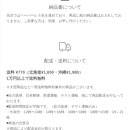
納品書について
当店ではペーパーレス化を進めており、商品に紙の納品書はお入れしてお
りません。ご必要な方は、別途、お申し付けください。
配送・送料について
送料 ¥770（北海道¥1,650・沖縄¥1,980）
1万円以上で
送料無料
※大型商品など一部送料無料対象外の商品がございます。
■佐川急便、日本郵便、西濃運輸、ヤマト運輸、他にて商品配送を行なって
おります。
■配達時間指定が可能です。（佐川急便、ヤマト運輸のみ）
・午前中・12時〜14時・14時〜16時・16時〜18時・18時〜21時・19～21
時
■発送の注意点
※商品により配送会社が異なります。