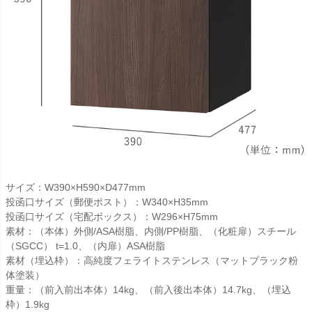
サイズ：W390×H590×D477mm
投函口サイズ（郵便ポスト）：W340×H35mm
投函口サイズ（宅配ボックス）：W296×H75mm
素材：（本体）外側/ASA樹脂、内側/PP樹脂、（化粧扉）スチール
（SGCC） t=1.0、（内扉）ASA樹脂
素材（埋込枠）：高純度フェライトステンレス（マットブラック粉
体塗装）
重量：（前入前出本体）14kg、（前入後出本体）14.7kg、（埋込
枠）1.9kg