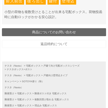
前入前出
後ろ出し
鍵付
壁埋込
小型の荷物を複数受けとることが出来る宅配ボックス。荷物投函
時に自動ロックがかかる安心設計。
商品についてのお問い合わせ
返品特約について
ナスタ（Nasta）
宅配ボックス
戸建て向け宅配ボックスシリーズ
ナスタボックス+ポスト
ナスタ（Nasta）
宅配ボックス
戸建向け壁埋込タイプ
キャンペーン
SOTOYA便り（秋）
ナスタ（Nasta）
郵便受け
宅配ボックス
郵便ポスト付き 宅配ボックス
郵便受け
宅配ボックス
複数回受け取れる 宅配ボックス
郵便受け
宅配ボックス
埋込み 宅配ボックス