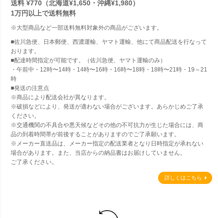
送料 ¥770（北海道¥1,650・沖縄¥1,980）
1万円以上で
送料無料
※大型商品など一部送料無料対象外の商品がございます。
■佐川急便、日本郵便、西濃運輸、ヤマト運輸、他にて商品配送を行なって
おります。
■配達時間指定が可能です。（佐川急便、ヤマト運輸のみ）
・午前中・12時〜14時・14時〜16時・16時〜18時・18時〜21時・19～21
時
■発送の注意点
※商品により配送会社が異なります。
※破損などにより、発送が適わない場合がございます。あらかじめご了承
ください。
※交通機関の不具合や悪天候などその他の不可抗力が生じた場合には、商
品の到着時間帯が前後することがありますのでご了承願います。
※メーカー直送品は、メーカー指定の配送業者となり日時指定が承れない
場合があります。また、当店からの納品書はお届けしていません。
ご了承ください。
詳しくはこちら