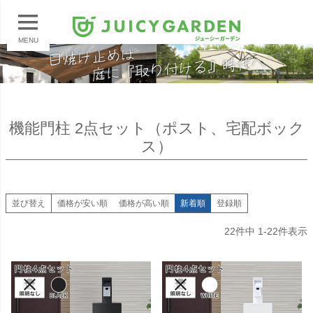
MENU
機能門柱 2点セット（ポスト、宅配ボック
ス）
並び替え
価格が安い順
価格が高い順
新着順
登録順
22
件中
1
-
22
件表示