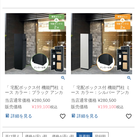
「 宅配ボックス付 機能門柱 ミ
「 宅配ボックス付 機能門柱 ミ
ース カラー：ブラック アンカ
ース カラー：シルバー アンカ
ー仕様 」
ー仕様 」
当店通常価格
¥
280,500
当店通常価格
¥
280,500
販売価格
¥
199,100
販売価格
¥
199,100
税込
税込
詳細を見る
詳細を見る
並び替え
価格が安い順
価格が高い順
新着順
登録順