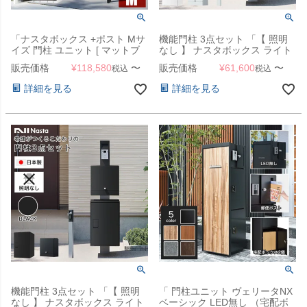
「ナスタボックス +ポスト Mサ
機能門柱 3点セット 「【 照明
イズ 門柱 ユニット [ マットブ
なし 】 ナスタボックス ライト
ラック ]」 機能門柱
門柱ユニット カラー：ホワイト
販売価格
¥
118,580
〜
販売価格
¥
61,600
〜
税込
税込
（ 宅配ボックス + 郵便ポスト +
門柱 ）」 ナスタ nasta box
詳細を見る
詳細を見る
light
機能門柱 3点セット 「【 照明
「 門柱ユニット ヴェリータNX
なし 】 ナスタボックス ライト
ベーシック LED無し （宅配ボ