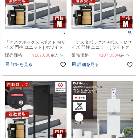
「ナスタボックス +ポスト Mサ
「ナスタボックス +ポスト Mサ
イズ 門柱 ユニット [ ホワイト
イズ 門柱 ユニット [ ライトグ
]」 機能門柱
レー ]」 機能門柱
販売価格
¥
107,030
〜
販売価格
¥
107,030
〜
税込
税込
詳細を見る
詳細を見る