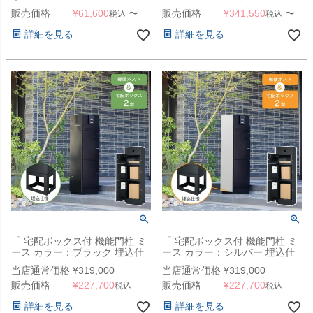
門柱ユニット 照明なし カラ
ックス2個 + 郵便ポスト）」
販売価格
¥
61,600
〜
販売価格
¥
341,550
〜
税込
税込
ー：ブラック （ 宅配ボックス
+ 郵便ポスト + 門柱 ） 」 ナス
詳細を見る
詳細を見る
タ nasta box light
「 宅配ボックス付 機能門柱 ミ
「 宅配ボックス付 機能門柱 ミ
ース カラー：ブラック 埋込仕
ース カラー：シルバー 埋込仕
様 」
様 」
当店通常価格
¥
319,000
当店通常価格
¥
319,000
販売価格
¥
227,700
販売価格
¥
227,700
税込
税込
詳細を見る
詳細を見る