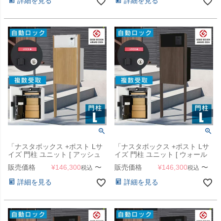
詳細を見る
詳細を見る
「ナスタボックス +ポスト Lサ
「ナスタボックス +ポスト Lサ
イズ 門柱 ユニット [ アッシュ
イズ 門柱 ユニット [ ウォール
]」 機能門柱
ナット ]」 機能門柱
販売価格
¥
146,300
〜
販売価格
¥
146,300
〜
税込
税込
詳細を見る
詳細を見る