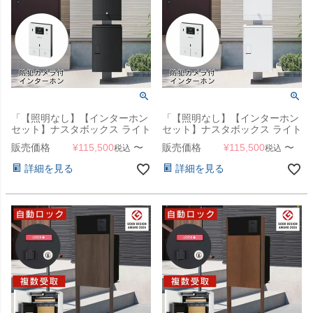
「【照明なし】【インターホン
「【照明なし】【インターホン
セット】ナスタボックス ライト
セット】ナスタボックス ライト
門柱ユニット カラー：ブラック
門柱ユニット カラー：ホワイト
販売価格
¥
115,500
〜
販売価格
¥
115,500
〜
税込
税込
（宅配ボックス + 郵便ポスト +
（宅配ボックス + 郵便ポスト +
門柱 + インターホン） 」
門柱 + インターホン） 」
詳細を見る
詳細を見る