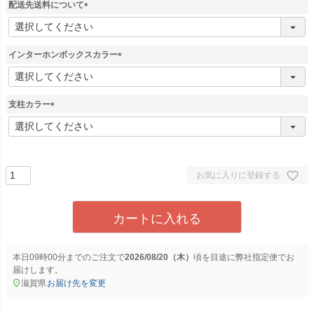
配送先送料について
(
必
須
インターホンボックスカラー
)
(
必
須
支柱カラー
)
(
必
須
)
お気に入りに登録する
カートに入れる
本日
09時00分
までのご注文で
2026/08/20（木）
に
弊社指定便
でお
届けします。
滋賀県
お届け先を変更