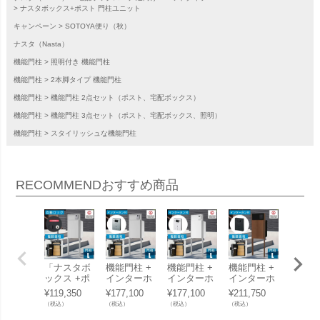
ナスタボックス+ポスト 門柱ユニット
キャンペーン
SOTOYA便り（秋）
ナスタ（Nasta）
機能門柱
照明付き 機能門柱
機能門柱
2本脚タイプ 機能門柱
機能門柱
機能門柱 2点セット（ポスト、宅配ボックス）
機能門柱
機能門柱 3点セット（ポスト、宅配ボックス、照明）
機能門柱
スタイリッシュな機能門柱
RECOMMEND
おすすめ商品
「ナスタボ
機能門柱 +
機能門柱 +
機能門柱 +
機能門
ックス +ポ
インターホ
インターホ
インターホ
インタ
スト Lサイ
ンセット
ンセット
ンセット
ンセッ
¥
119,350
¥
177,100
¥
177,100
¥
211,750
¥
211,7
ズ 門柱 ユ
「ナスタボ
「ナスタボ
「ナスタボ
「ナス
（税込）
（税込）
（税込）
（税込）
（税込）
ニット [ ラ
ックス +ポ
ックス +ポ
ックス +ポ
ックス