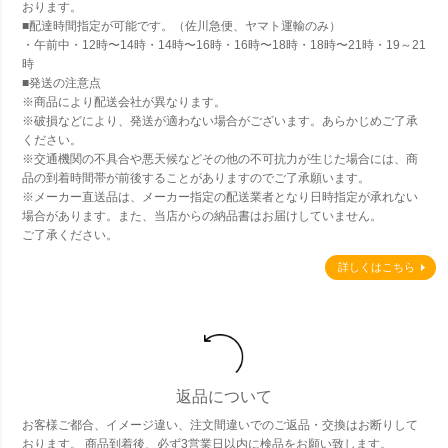
おります。
■配達時間指定が可能です。（佐川急便、ヤマト運輸のみ）
・午前中・12時〜14時・14時〜16時・16時〜18時・18時〜21時・19～21
時
■発送の注意点
※商品により配送会社が異なります。
※破損などにより、発送が適わない場合がございます。あらかじめご了承
ください。
※交通機関の不具合や悪天候などその他の不可抗力が生じた場合には、商
品の到着時間帯が前後することがありますのでご了承願います。
※メーカー直送品は、メーカー指定の配送業者となり日時指定が承れない
場合があります。また、当店からの納品書はお届けしていません。
ご了承ください。
詳しくはこちら
返品について
お客様ご都合、イメージ違い、注文間違いでのご返品・交換はお断りして
おります。 商品到着後、必ず3営業日以内に検品をお願い致します。