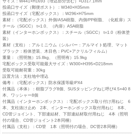
サイズ：W441×H1693（埋込部分含む）×D317.1mm
投函口サイズ（郵便ポスト）：W340×H35mm
投函口サイズ（宅配ボックス）：W296×H75mm
素材：（宅配ボックス）外側/ASA樹脂、内側/PP樹脂、（化粧扉）ス
チール（SGCC） t=1.0、（内扉）ASA樹脂
素材（インターホンボックス）：スチール（SGCC） t=1.0（粉体塗
装）
素材（支柱）：アルミニウム（シルバー：アルマイト処理、マット
ブラック：粉体塗装、木目色：PVC+アクリルフィルム）
重量：（照明無）15.8kg、（照明有）15.9kg
宅配ボックス受取可能最大サイズ：W300×H395×D218mm
受取可能耐荷重：30kg
設置方法：支柱地中埋込
備考：（宅配ボックス）防水保護等級IPX4
付属品（本体）：樹脂プラグ8個、SUSタッピングねじ呼び4.5×40 8
本、ワッシャー8個
付属品（インターホンボックス）：宅配ボックス取り付け用ねじ 6
本、支柱抜け止め 2本、インターホンボックス取付用ねじ 8本、
CD管ジョイント、下部連結材、下部連結材取付用ねじ 4本（照明
付の場合、CD管ジョイント2本同梱）
付属品（支柱）：CD管 1本（照明付の場合、DC管2本同梱）