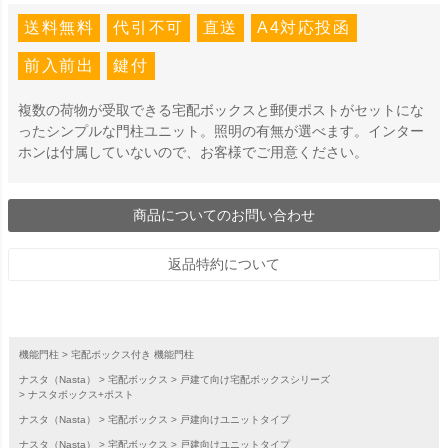
送料無料
代引不可
直送
A4対応投函
前入前出
鍵付
複数の荷物が受取できる宅配ボックスと郵便ポストがセットにな
ったシンプルな門柱ユニット。照明の有無が選べます。インター
ホンは付属していないので、お客様でご用意ください。
商品についてのお問い合わせ
返品特約について
機能門柱
宅配ボックス付き 機能門柱
ナスタ（Nasta）
宅配ボックス
戸建て向け宅配ボックスシリーズ
ナスタボックス+ポスト
ナスタ（Nasta）
宅配ボックス
戸建向けユニットタイプ
ナスタ（Nasta）
宅配ボックス
戸建向けユニットタイプ