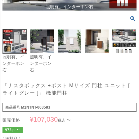
照明有、インターホン右
照明有、イ
照明有、イ
ンターホン
ンターホン
右
右
「ナスタボックス +ポスト Mサイズ 門柱 ユニット [
ライトグレー ]」 機能門柱
商品番号
M1NTNT-003583
¥
107,030
販売価格
〜
税込
973
pt
〜
送料込