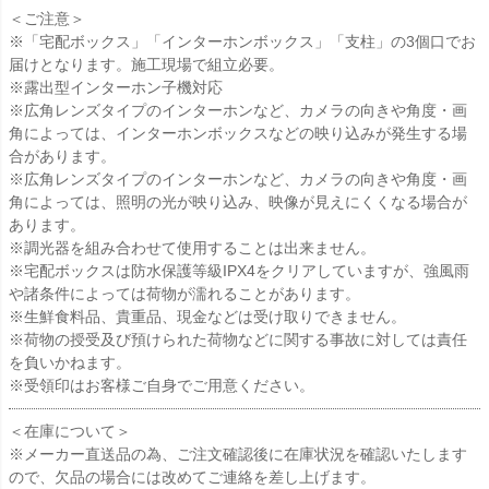
＜ご注意＞
※「宅配ボックス」「インターホンボックス」「支柱」の3個口でお
届けとなります。施工現場で組立必要。
※露出型インターホン子機対応
※広角レンズタイプのインターホンなど、カメラの向きや角度・画
角によっては、インターホンボックスなどの映り込みが発生する場
合があります。
※広角レンズタイプのインターホンなど、カメラの向きや角度・画
角によっては、照明の光が映り込み、映像が見えにくくなる場合が
あります。
※調光器を組み合わせて使用することは出来ません。
※宅配ボックスは防水保護等級IPX4をクリアしていますが、強風雨
や諸条件によっては荷物が濡れることがあります。
※生鮮食料品、貴重品、現金などは受け取りできません。
※荷物の授受及び預けられた荷物などに関する事故に対しては責任
を負いかねます。
※受領印はお客様ご自身でご用意ください。
＜在庫について＞
※メーカー直送品の為、ご注文確認後に在庫状況を確認いたします
ので、欠品の場合には改めてご連絡を差し上げます。