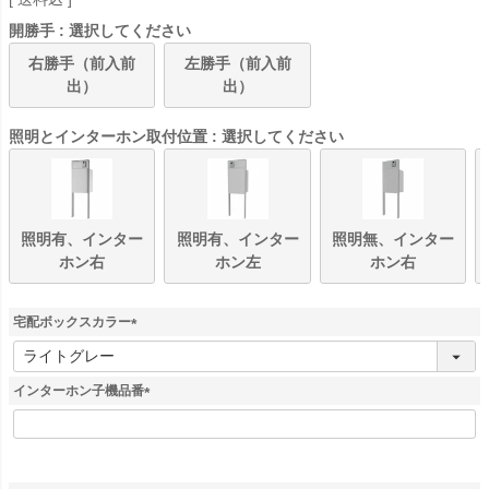
開勝手
選択してください
右勝手（前入前
左勝手（前入前
出）
出）
照明とインターホン取付位置
選択してください
照明有、インター
照明有、インター
照明無、インター
ホン右
ホン左
ホン右
宅配ボックスカラー
(
必
須
インターホン子機品番
)
(
必
須
)