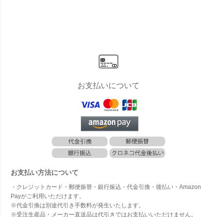
イトグレー
スト Lサイ
スト Lサイ
スト Lサイ
スト L
]」 機能門
ズ 門柱 ユ
ズ 門柱 ユ
ズ 門柱 ユ
ズ 門柱
柱
ニット [ ラ
ニット [ ホ
ニット [ M
ニット 
イトグレー
ワイト ]」
ウォールナ
ークウ
]」
ット ]」
]」
お支払いについて
お支払い方法について
・クレジットカード・郵便振替・銀行振込・代金引換・後払い・Amazon
Payがご利用いただけます。
※代金引換は別途代引き手数料が発生いたします。
※受注生産品・メーカー直送品は代引きではお支払いいただけません。