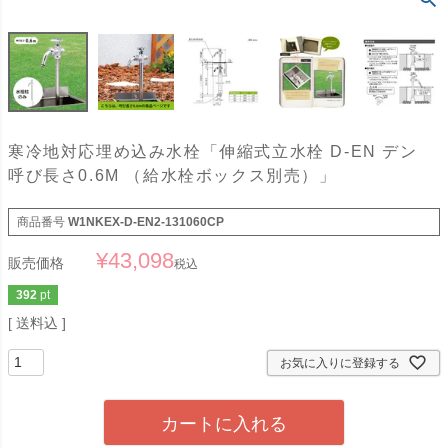
寒冷地対応埋め込み水栓「伸縮式立水栓 D-EN デン
呼び長さ0.6M （給水栓ボックス別売）」
商品番号
W1NKEX-D-EN2-131060CP
¥
43,098
販売価格
税込
392
pt
送料込
お気に入りに登録する
カートに入れる