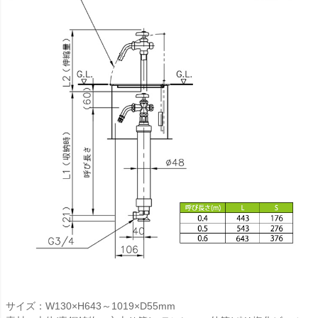
サイズ：W130×H643～1019×D55mm