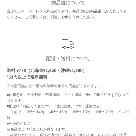
納品書について
当店ではペーパーレス化を進めており、商品に紙の納品書はお入れしてお
りません。ご必要な方は、別途、お申し付けください。
配送・送料について
送料 ¥770（北海道¥1,650・沖縄¥1,980）
1万円以上で
送料無料
※大型商品など一部送料無料対象外の商品がございます。
■佐川急便、日本郵便、西濃運輸、ヤマト運輸、他にて商品配送を行なって
おります。
■配達時間指定が可能です。（佐川急便、ヤマト運輸のみ）
・午前中・12時〜14時・14時〜16時・16時〜18時・18時〜21時・19～21
時
■発送の注意点
※商品により配送会社が異なります。
※破損などにより、発送が適わない場合がございます。あらかじめご了承