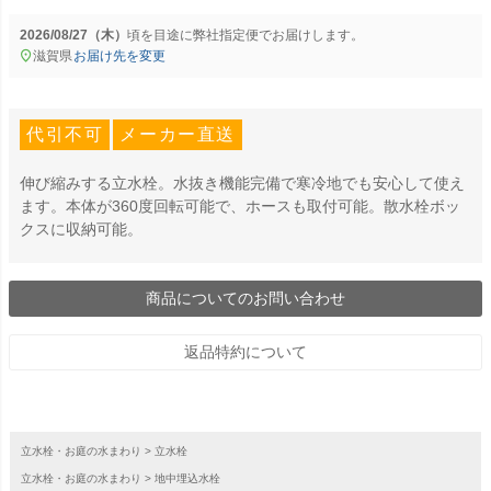
2026/08/27（木）
に
弊社指定便
でお届けします。
滋賀県
お届け先を変更
代引不可
メーカー直送
伸び縮みする立水栓。水抜き機能完備で寒冷地でも安心して使え
ます。本体が360度回転可能で、ホースも取付可能。散水栓ボッ
クスに収納可能。
商品についてのお問い合わせ
返品特約について
立水栓・お庭の水まわり
立水栓
立水栓・お庭の水まわり
地中埋込水栓