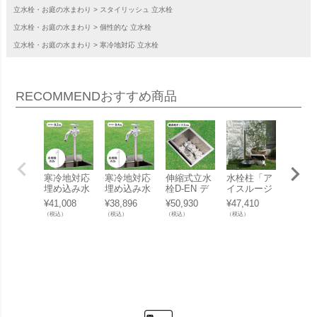
立水栓・お庭の水まわり
スタイリッシュ 立水栓
立水栓・お庭の水まわり
個性的な 立水栓
立水栓・お庭の水まわり
寒冷地対応 立水栓
RECOMMEND
おすすめ商品
寒冷地対応
寒冷地対応
伸縮式立水
水栓柱「ア
水栓柱
埋め込み水
埋め込み水
栓D-EN デ
イスルージ
イスル
栓「伸縮式
栓「伸縮式
ン専用 「給
ュ 1.2mタ
ュ 1.
¥
41,008
¥
38,896
¥
50,930
¥
47,410
¥
44,88
立水栓 D-E
立水栓 D-E
水栓ボック
イプ」 専用
イプ」
（税込）
（税込）
（税込）
（税込）
（税込）
N デン 呼び
N デン 呼び
ス＜蓋収納
蛇口付＜寒
蛇口付
長さ0.5M
長さ0.4M
タイプ＞」
冷地仕様＞
冷地仕
（給水栓ボ
（給水栓ボ
ックス別
ックス別
売）」
売）」