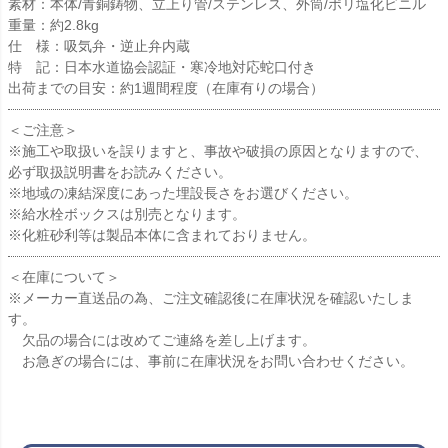
素材：本体/青銅鋳物、立上り管/ステンレス、外筒/ポリ塩化ビニル
重量：約2.8kg
仕 様：吸気弁・逆止弁内蔵
特 記：日本水道協会認証・寒冷地対応蛇口付き
出荷までの目安：約1週間程度（在庫有りの場合）
＜ご注意＞
※施工や取扱いを誤りますと、事故や破損の原因となりますので、
必ず取扱説明書をお読みください。
※地域の凍結深度にあった埋設長さをお選びください。
※給水栓ボックスは別売となります。
※化粧砂利等は製品本体に含まれておりません。
＜在庫について＞
※メーカー直送品の為、ご注文確認後に在庫状況を確認いたしま
す。
欠品の場合には改めてご連絡を差し上げます。
お急ぎの場合には、事前に在庫状況をお問い合わせください。