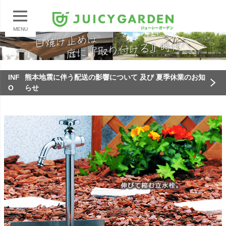
MENU
INF
熊本地震に伴う配送の影響について 及び 夏季休業のお知
O
らせ