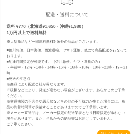
配送・送料について
送料 ¥770（北海道¥1,650・沖縄¥1,980）
1万円以上で
送料無料
※大型商品など一部送料無料対象外の商品がございます。
■佐川急便、日本郵便、西濃運輸、ヤマト運輸、他にて商品配送を行なって
おります。
■配達時間指定が可能です。（佐川急便、ヤマト運輸のみ）
・午前中・12時〜14時・14時〜16時・16時〜18時・18時〜21時・19～21
時
■発送の注意点
※商品により配送会社が異なります。
※破損などにより、発送が適わない場合がございます。あらかじめご了承
ください。
※交通機関の不具合や悪天候などその他の不可抗力が生じた場合には、商
品の到着時間帯が前後することがありますのでご了承願います。
※メーカー直送品は、メーカー指定の配送業者となり日時指定が承れない
場合があります。また、当店からの納品書はお届けしていません。
ご了承ください。
詳しくはこちら