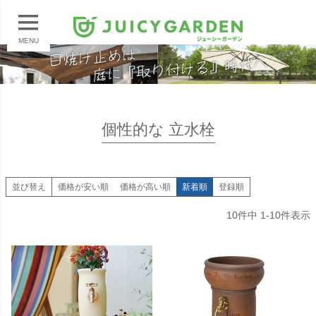
MENU
個性的な 立水栓
並び替え
価格が安い順
価格が高い順
新着順
登録順
10
件中
1
-
10
件表示