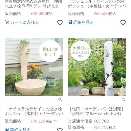
寒冷地対応埋め込み水栓「伸縮
「ナチュラルデザインの立水栓
式立水栓 D-EN デン 呼び長さ
ポッシュ （水栓柱＋ガーデンパ
0.6M （給水栓ボックス別
ン＋蛇口1個セット）」
販売価格
¥
43,098
販売価格
¥
58,520
税込
税込
売）」
カートに入れる
詳細を見る
「ナチュラルデザインの立水栓
【蛇口・ガーデンパンは別売】
ポッシュ （水栓柱＋ガーデンパ
「水栓柱 フルール（FLEUR）
ン＋蛇口2個セット）」
単品」
販売価格
¥
66,110
〜
当店通常価格
¥
65,780
税込
販売価格
¥
54,796
税込
詳細を見る