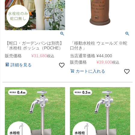
【蛇口・ガーデンパンは別売】
「移動水栓柱 ウェールズ ※蛇
「水栓柱 ポッシュ（POCHE）
口付き」
単品」
販売価格
¥
31,680
当店通常価格
¥
44,000
税込
販売価格
¥
39,600
税込
詳細を見る
カートに入れる