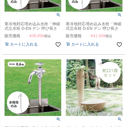
寒冷地対応埋め込み水栓「伸縮
寒冷地対応埋め込み水栓「伸縮
式立水栓 D-EN デン 呼び長さ
式立水栓 D-EN デン 呼び長さ
0.4M （給水栓ボックス別
0.5M （給水栓ボックス別
販売価格
¥
38,896
販売価格
¥
41,008
税込
税込
売）」
売）」
カートに入れる
カートに入れる