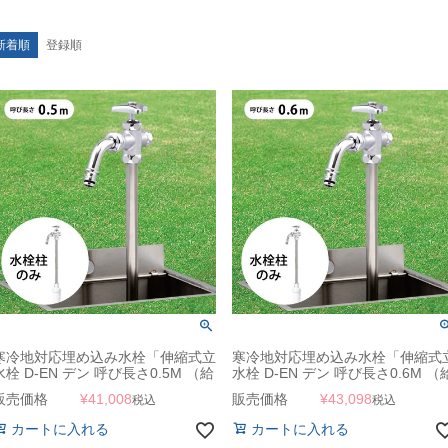
新着順
登録順
寒冷地対応埋め込み水栓「伸縮式立
寒冷地対応埋め込み水栓「伸縮式
水栓 D-EN デン 呼び長さ0.5M （給
水栓 D-EN デン 呼び長さ0.6M （
水栓ボックス別売）」
水栓ボックス別売）」
販売価格
¥
41,008
販売価格
¥
43,098
税込
税込
カートに入れる
カートに入れる