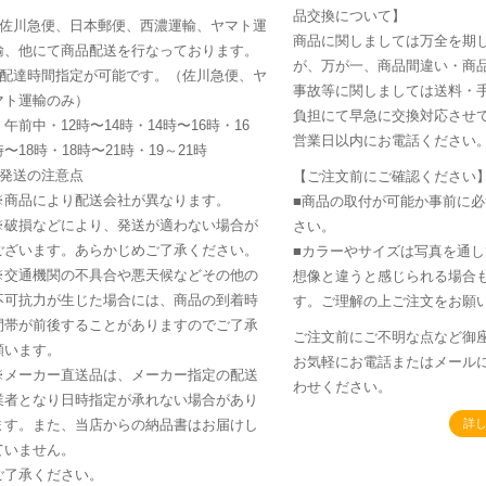
品交換について】
■佐川急便、日本郵便、西濃運輸、ヤマト運
商品に関しましては万全を期
輸、他にて商品配送を行なっております。
が、万が一、商品間違い・商
■配達時間指定が可能です。（佐川急便、ヤ
事故等に関しましては送料・
マト運輸のみ）
負担にて早急に交換対応させて
・午前中・12時〜14時・14時〜16時・16
営業日以内にお電話ください
時〜18時・18時〜21時・19～21時
■発送の注意点
【ご注文前にご確認ください
※商品により配送会社が異なります。
■商品の取付が可能か事前に
※破損などにより、発送が適わない場合が
さい。
ございます。あらかじめご了承ください。
■カラーやサイズは写真を通
※交通機関の不具合や悪天候などその他の
想像と違うと感じられる場合
不可抗力が生じた場合には、商品の到着時
す。ご理解の上ご注文をお願
間帯が前後することがありますのでご了承
ご注文前にご不明な点など御
願います。
お気軽にお電話またはメール
※メーカー直送品は、メーカー指定の配送
わせください。
業者となり日時指定が承れない場合があり
ます。また、当店からの納品書はお届けし
詳
ていません。
ご了承ください。