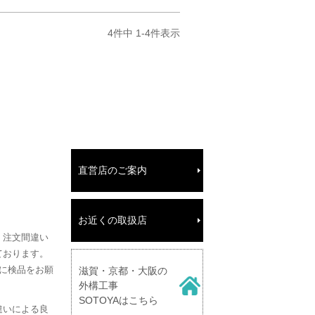
4
件中
1
-
4
件表示
直営店のご案内
お近くの取扱店
、注文間違い
ております。
に検品をお願
滋賀・京都・大阪の
外構工事
SOTOYAはこちら
違いによる良