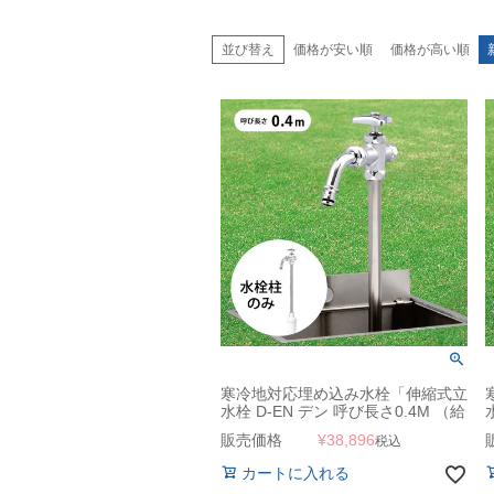
並び替え
価格が安い順
価格が高い順
寒冷地対応埋め込み水栓「伸縮式立
水栓 D-EN デン 呼び長さ0.4M （給
水栓ボックス別売）」
販売価格
¥
38,896
税込
カートに入れる