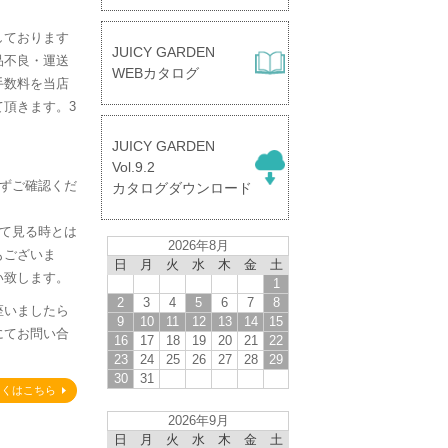
しております
JUICY GARDEN
品不良・運送
WEBカタログ
手数料を当店
頂きます。3
。
JUICY GARDEN
】
Vol.9.2
必ずご確認くだ
カタログダウンロード
して見る時とは
2026年8月
もございま
日
月
火
水
木
金
土
い致します。
1
2
3
4
5
6
7
8
座いましたら
9
10
11
12
13
14
15
にてお問い合
16
17
18
19
20
21
22
23
24
25
26
27
28
29
30
31
しくはこちら
2026年9月
日
月
火
水
木
金
土