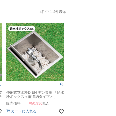
4
件中
1
-
4
件表示
立
伸縮式立水栓D-EN デン専用 「給水
給
栓ボックス＜蓋収納タイプ＞」
販売価格
¥
50,930
税込
カートに入れる